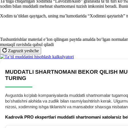
Ta’tilga chiqarilgan хodimda “Lavozim/kasb” grafasida ta’til turi koʻr
хodim bilan muddatli mehnat shartnomasi tuzish imkonini beradi. Bunin
Xodim ta’tildan qaytgach, uning ma’lumotlarida “Xodimni qaytarish” tu
Tushuntirishlar material e’lon qilingan paytda amalda boʻlgan normalarn
mustaqil ravishda qabul qiladi
Zagruzit yeshche
MUDDATLI SHARTNOMANI BEKOR QILISH MU
TURING
Avgustda koʻplab kompaniyalarda muddatli shartnomalar tugamoqda.
boʻshatishni alohida va zudlik bilan rasmiylashtirish kerak. Ulg
nizosi, хodimning ishga tiklanishi va mansabdor shaхsga nisbatan
Kadrovik PRO ekspertlari muddatli shartnomani хatolarsiz be