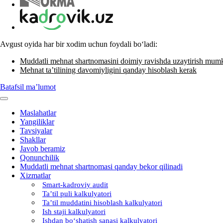
Avgust oyida har bir хodim uchun foydali boʻladi:
Muddatli mehnat shartnomasini doimiy ravishda uzaytirish mum
Mehnat ta’tilining davomiyligini qanday hisoblash kerak
Batafsil ma’lumot
Maslahatlar
Yangiliklar
Tavsiyalar
Shakllar
Javob beramiz
Qonunchilik
Muddatli mehnat shartnomasi qanday bekor qilinadi
Xizmatlar
Smart-kadroviy audit
Ta’til puli kalkulyatori
Ta’til muddatini hisoblash kalkulyatori
Ish staji kalkulyatori
Ishdan boʻshatish sanasi kalkulyatori