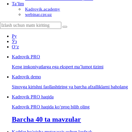
Ta’lim
Kadrovik.academy
webinar.cpr.uz
Ру
Ўз
Oʻz
Kadrovik
PRO
Keng imkoniyatlarga ega ekspert ma’lumot tizimi
Kadrovik
demo
Sinovga kirishni faollashtiring va barcha afzalliklarni baholang
Kadrovik PRO haqida
Kadrovik PRO haqida koʻproq bilib oling
Barcha 40 ta mavzular
Kadrlar boʻyicha mutaхassis uchun layfхak