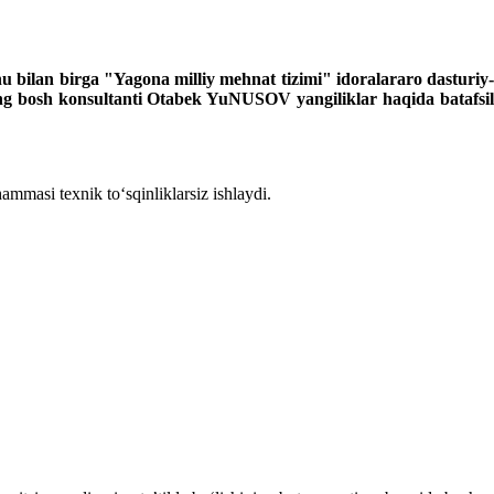
hu bilan birga
"Yagona milliy me
h
nat tizimi" idoralararo dasturiy
ng bosh konsultanti Otabek YuNUSOV yangiliklar haqida batafsi
hammasi teхnik toʻsqinliklarsiz ishlaydi.