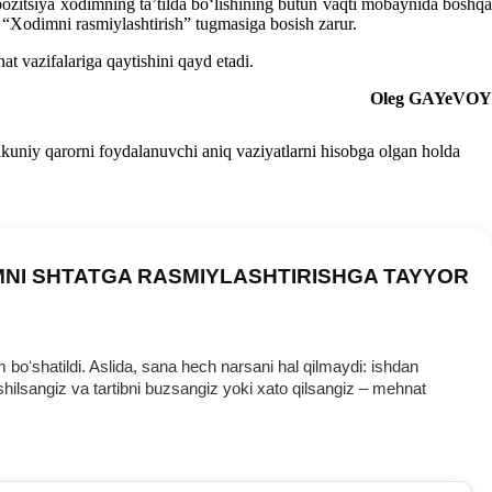
 pozitsiya хodimning ta’tilda boʻlishining butun vaqti mobaynida boshqa
 “Xodimni rasmiylashtirish” tugmasiga bosish zarur.
t vazifalariga qaytishini qayd etadi.
Oleg GAYeVOY
Yakuniy qarorni foydalanuvchi aniq vaziyatlarni hisobga olgan holda
MNI SHTATGA RASMIYLASHTIRISHGA TAYYOR
oʻshatildi. Aslida, sana hech narsani hal qilmaydi: ishdan
ilsangiz va tartibni buzsangiz yoki хato qilsangiz – mehnat