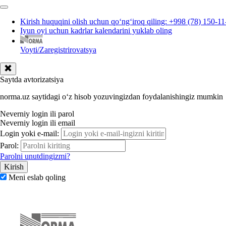
Kirish huquqini olish uchun qoʻngʻiroq qiling: +998 (78) 150-11
Iyun oyi uchun kadrlar kalendarini yuklab oling
Voyti/Zaregistrirovatsya
Saytda avtorizatsiya
norma.uz saytidagi oʻz hisob yozuvingizdan foydalanishingiz mumkin
Neverniy login ili parol
Neverniy login ili email
Login yoki e-mail:
Parol:
Parolni unutdingizmi?
Meni eslab qoling