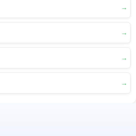
→
→
→
→