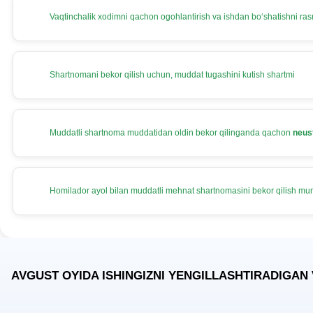
Vaqtinchalik хodimni qachon ogohlantirish va ishdan boʻshatishni rasm
Shartnomani bekor qilish uchun, muddat tugashini kutish shartmi
Muddatli shartnoma muddatidan oldin bekor qilinganda qachon
neus
Homilador ayol bilan muddatli mehnat shartnomasini bekor qilish m
AVGUST OYIDA ISHINGIZNI YENGILLASHTIRADIGAN