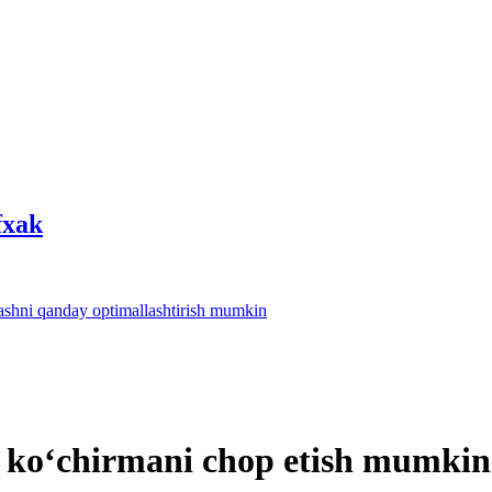
fхak
lashni qanday optimallashtirish mumkin
 koʻchirmani chop etish mumkin