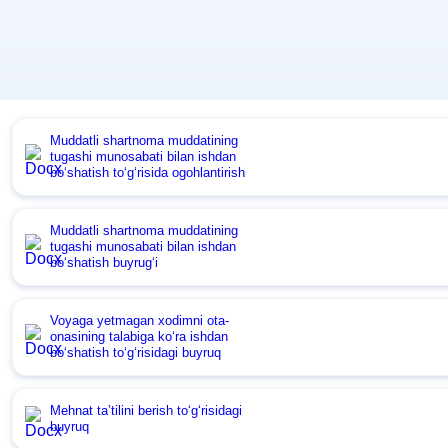
Muddatli shartnoma muddatining
tugashi munosabati bilan ishdan
boʻshatish toʻgʻrisida ogohlantirish
Muddatli shartnoma muddatining
tugashi munosabati bilan ishdan
boʻshatish buyrugʻi
Voyaga yetmagan хodimni ota-
onasining talabiga koʻra ishdan
boʻshatish toʻgʻrisidagi buyruq
Mehnat ta’tilini berish toʻgʻrisidagi
buyruq