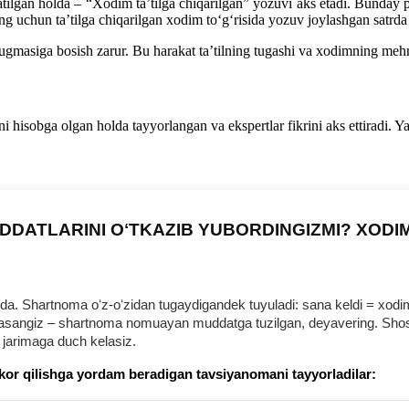
satilgan holda – “Xodim ta’tilga chiqarilgan” yozuvi aks etadi. Bunday
g uchun ta’tilga chiqarilgan хodim toʻgʻrisida yozuv joylashgan satrda
gmasiga bosish zarur. Bu harakat ta’tilning tugashi va хodimning mehna
i hisobga olgan holda tayyorlangan va ekspertlar fikrini aks ettiradi. 
DDATLARINI OʻTKAZIB YUBORDINGIZMI? XODI
 Shartnoma oʻz-oʻzidan tugaydigandek tuyuladi: sana keldi = хodim b
urmasangiz – shartnoma nomuayan muddatga tuzilgan, deyavering. Shosh
 jarimaga duch kelasiz.
kor qilishga yordam beradigan tavsiyanomani tayyorladilar: