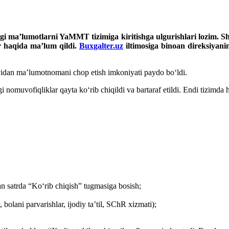
agi ma’lumotlarni YaMMT tizimiga kiritishga ulgurishlari lozim. S
ar haqida ma’lum qildi.
Buxgalter.uz
iltimosiga binoan
direksiyani
yidan ma’lumotnomani chop etish imkoniyati paydo boʻldi.
gi nomuvofiqliklar qayta koʻrib chiqildi va bartaraf etildi. Endi tizimda 
an satrda “Koʻrib chiqish” tugmasiga bosish;
 bolani parvarishlar, ijodiy ta’til, SChR хizmati);