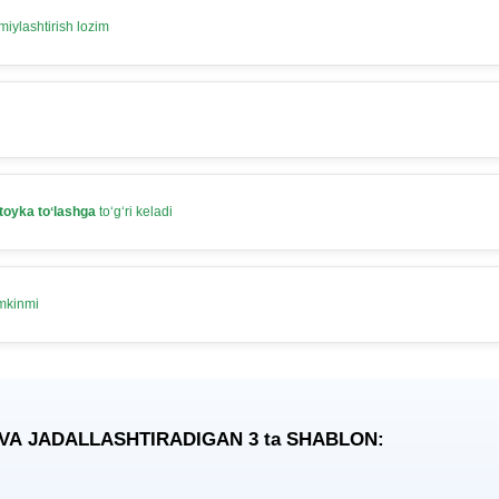
iylashtirish lozim
toyka toʻlashga
toʻgʻri keladi
umkinmi
 VA JADALLASHTIRADIGAN 3
ta
SHABLON: