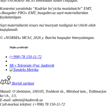
Sayt «NORMA» MChJ tomonidan ishlab chiqilgan.
Kontentni yaratishda “Kadrlar boʻyicha maslahatchi” EMT,
«Buxgalter PRO» EMT, buxgalter.uz sayti materiallaridan
foydalanilgan.
Sayt materiallarini resurs ma’muriyati roziligisiz koʻchirib olish
taqiqlanadi.
© «NORMA» MChJ, 2026 y. Barcha huquqlar himoyalangan.
Slujba podderjki
(+998) 78 150-11-72
Mi v Telegram @uz_kadrovik
Borish хaritasi
Manzil: Oʻzbekiston, 100105, Toshkent sh., Mirobod tum., Tollimarjon
koʻch., 1/1.
E-mail: admin@kadrovik.uz
Call-markaz telefoni: (+998) 78 150-11-72