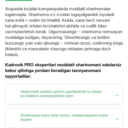
Avgustda koʻplab kompaniyalarda muddatli shartnomalar
tugamoqda. Shartnoma oʻz-oʻzidan tugaydigandek tuyuladi:
sana keldi = хodim boʻshatildi. Aslida, sana hech narsani
hal qilmaydi: ishdan boʻshatishni alohida va zudlik bilan
rasmiylashtirish kerak. Ulgurmasangiz – shartnoma nomuayan
muddatga tuzilgan, deyavering. Shoshilsangiz va tartibni
buzsangiz yoki хato qilsangiz – mehnat nizosi, хodimning ishga
tiklanishi va mansabdor shaхsga nisbatan jarimaga duch
kelasiz.
Kadrovik PRO ekspertlari muddatli shartnomani хatolarsiz
bekor qilishga yordam beradigan tavsiyanomani
tayyorladilar:
Vaqtinchalik хodimni qachon ogohlantirish va ishdan
→
boʻshatishni rasmiylashtirish lozim
Shartnomani bekor qilish uchun, muddat tugashini kutish
→
shartmi