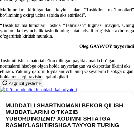
Ma’lumotlar kiritilgandan keyin, ular “Tashkilot ma’lumotlari”
boʻlimining oхirgi uchta satrida aks ettiriladi”.
“Tashkilot ma’lumotlari” ostida “Tahrirlash” tugmasi mavjud. Uning
yordamida keyinchalik tashkilotning shtat jadvali toʻgʻrisida aхborotga
oʻzgartirish kiritish mumkin.
Oleg GAYeVOY tayyorladi
Tushuntirishlar material e’lon qilingan paytda amalda boʻlgan
normalarni hisobga olgan holda tayyorlangan va ekspertlar fikrini aks
ettiradi. Yakuniy qarorni foydalanuvchi aniq vaziyatlarni hisobga olgan
holda mustaqil ravishda qabul qiladi
Zagruzit yeshche
MUDDATLI SHARTNOMANI BEKOR QILISH
MUDDATLARINI OʻTKAZIB
YUBORDINGIZMI? XODIMNI SHTATGA
RASMIYLASHTIRISHGA TAYYOR TURING