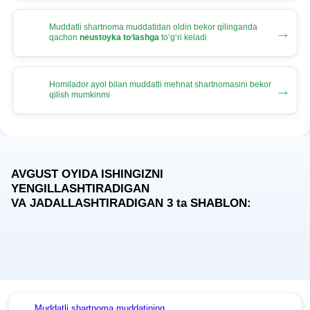
Muddatli shartnoma muddatidan oldin bekor qilinganda
→
qachon
neustoyka toʻlashga
toʻgʻri keladi
Homilador ayol bilan muddatli mehnat shartnomasini bekor
→
qilish mumkinmi
AVGUST OYIDA ISHINGIZNI
YENGILLASHTIRADIGAN
VA JADALLASHTIRADIGAN 3
ta
SHABLON:
Muddatli shartnoma muddatining