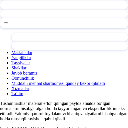
Maslahatlar
Yangiliklar
Tavsiyalar
Shakllar
Javob beramiz
Qonunchilik
Muddatli mehnat shartnomasi qanday bekor qilinadi
Xizmatlar
Ta’lim
Tushuntirishlar material e’lon qilingan paytda amalda boʻlgan
normalarni hisobga olgan holda tayyorlangan va ekspertlar fikrini aks
ettiradi. Yakuniy qarorni foydalanuvchi aniq vaziyatlarni hisobga olgan
holda mustaqil ravishda qabul qiladi.