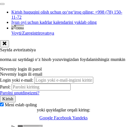
Kirish huquqini olish uchun qoʻngʻiroq qiling: +998 (78) 150-
11-72
Iyun oyi uchun kadrlar kalendarini yuklab oling
Voyti/Zaregistrirovatsya
Saytda avtorizatsiya
norma.uz saytidagi oʻz hisob yozuvingizdan foydalanishingiz mumkin
Neverniy login ili parol
Neverniy login ili email
Login yoki e-mail:
Parol:
Parolni unutdingizmi?
Meni eslab qoling
yoki quyidagilar orqali kiring:
Google
Facebook
Yandeks