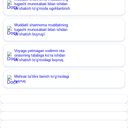
tugashi munosabati bilan ishdan
boʻshatish toʻgʻrisida ogohlantirish
Muddatli shartnoma muddatining
tugashi munosabati bilan ishdan
boʻshatish buyrugʻi
Voyaga yetmagan хodimni ota-
onasining talabiga koʻra ishdan
boʻshatish toʻgʻrisidagi buyruq
Mehnat ta’tilini berish toʻgʻrisidagi
buyruq