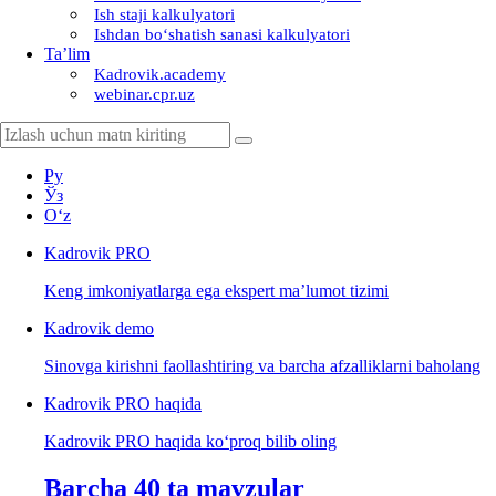
Ish staji kalkulyatori
Ishdan boʻshatish sanasi kalkulyatori
Ta’lim
Kadrovik.academy
webinar.cpr.uz
Ру
Ўз
Oʻz
Kadrovik
PRO
Keng imkoniyatlarga ega ekspert ma’lumot tizimi
Kadrovik
demo
Sinovga kirishni faollashtiring va barcha afzalliklarni baholang
Kadrovik PRO haqida
Kadrovik PRO haqida koʻproq bilib oling
Barcha 40 ta mavzular