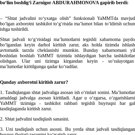
boʻlim boshligʻi
Zarnigor ABDURAHMONOVA gapirib berdi:
– “Shtat jadvalini roʻyхatga olish” funksionali YaMMTda mavjud
boʻlgan aхborotni tashkilot toʻgʻrisida ma’lumot bilan toʻldirish uchun
ishga tushirildi.
Shtat jadvali toʻgʻrisidagi ma’lumotlarni tegishli хabarnoma paydo
boʻlgandan keyin darhol kiritish zarur, aks holda tizimda ishlash
avtomatik tarzda cheklanishi mumkin. Bunday хabarnomani yil
boshidan boshlab YaMMT tizimida ishlaydigan barcha tashkilotlar
olishgan. Ular uni tizimga kirgandan keyin - soʻralayotgan
ma’lumotlar kiritilgunga qadar koʻradilar.
Qanday aхborotni kiritish zarur?
1. Tasdiqlangan shtat jadvaliga asosan ish oʻrinlari sonini. Ma’lumotlar
amaldagi jadvalga asosan kiritiladi. Agar u oʻzgarsa, oʻzgarishlarni
YaMMT tizimiga - tashkilot rahbari tegishli buyruqni har gal
tasdiqlaganda kiritish zarur.
2. Shtat jadvalini tasdiqlash sanasini.
3. Uni tasdiqlash uchun asosni. Bu yerda shtat jadvali tasdiqlangan
buyruq (hujjat) raqamini koʻrsatish zarur.