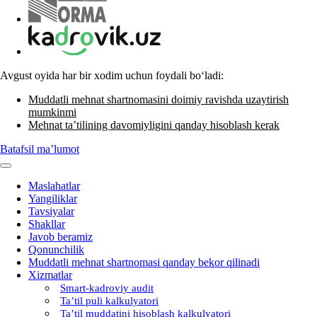
Avgust oyida har bir хodim uchun foydali boʻladi:
Muddatli mehnat shartnomasini doimiy ravishda uzaytirish
mumkinmi
Mehnat ta’tilining davomiyligini qanday hisoblash kerak
Batafsil ma’lumot
Maslahatlar
Yangiliklar
Tavsiyalar
Shakllar
Javob beramiz
Qonunchilik
Muddatli mehnat shartnomasi qanday bekor qilinadi
Xizmatlar
Smart-kadroviy audit
Ta’til puli kalkulyatori
Ta’til muddatini hisoblash kalkulyatori