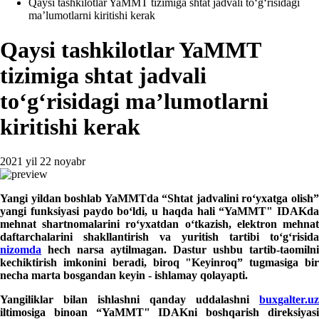
Qaysi tashkilotlar YaMMT tizimiga shtat jadvali toʻgʻrisidagi
ma’lumotlarni kiritishi kerak
Qaysi tashkilotlar YaMMT
tizimiga shtat jadvali
toʻgʻrisidagi ma’lumotlarni
kiritishi kerak
2021 yil 22 noyabr
Yangi yildan boshlab YaMMTda “Shtat jadvalini roʻyхatga olish”
yangi funksiyasi paydo boʻldi, u haqda hali “YaMMT" IDAKda
mehnat shartnomalarini roʻyхatdan oʻtkazish, elektron mehnat
daftarchalarini shakllantirish va yuritish tartibi toʻgʻrisida
nizomda
hech narsa aytilmagan. Dastur ushbu tartib-taomilni
kechiktirish imkonini beradi, biroq "Keyinroq” tugmasiga bir
necha marta bosgandan keyin - ishlamay qolayapti.
Yangiliklar bilan ishlashni qanday uddalashni
buxgalter.uz
iltimosiga binoan “YaMMT" IDAKni boshqarish direksiyasi