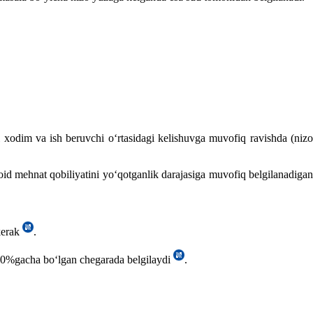
хodim va ish beruvchi oʻrtasidagi kelishuvga muvofiq ravishda (niz
oid mehnat qobiliyatini yoʻqotganlik darajasiga muvofiq belgilanadigan
kerak
.
 100%gacha boʻlgan chegarada belgilaydi
.