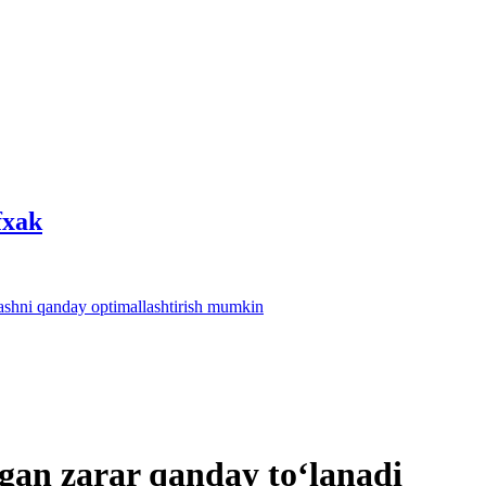
fхak
lashni qanday optimallashtirish mumkin
lgan zarar qanday toʻlanadi