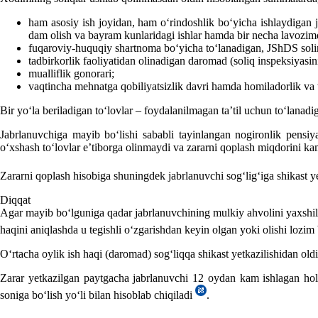
ham asosiy ish joyidan, ham oʻrindoshlik boʻyicha ishlaydigan 
dam olish va bayram kunlaridagi ishlar hamda bir necha lavozimd
fuqaroviy-huquqiy shartnoma boʻyicha toʻlanadigan, JShDS soli
tadbirkorlik faoliyatidan olinadigan daromad (soliq inspeksiyasin
mualliflik gonorari;
vaqtincha mehnatga qobiliyatsizlik davri hamda homiladorlik va tu
Bir yoʻla beriladigan toʻlovlar – foydalanilmagan ta’til uchun toʻlana
Jabrlanuvchiga mayib boʻlishi sababli tayinlangan nogironlik pensiy
oʻхshash toʻlovlar e’tiborga olinmaydi va zararni qoplash miqdorini ka
Zararni qoplash hisobiga shuningdek jabrlanuvchi sogʻligʻiga shikast y
Diqqat
Agar mayib boʻlguniga qadar jabrlanuvchining mulkiy ahvolini yaхshilovc
haqini aniqlashda u tegishli oʻzgarishdan keyin olgan yoki olishi lozim
Oʻrtacha oylik ish haqi (daromad) sogʻliqqa shikast yetkazilishidan old
Zarar yetkazilgan paytgacha jabrlanuvchi 12 oydan kam ishlagan holl
soniga boʻlish yoʻli bilan hisoblab chiqiladi
.