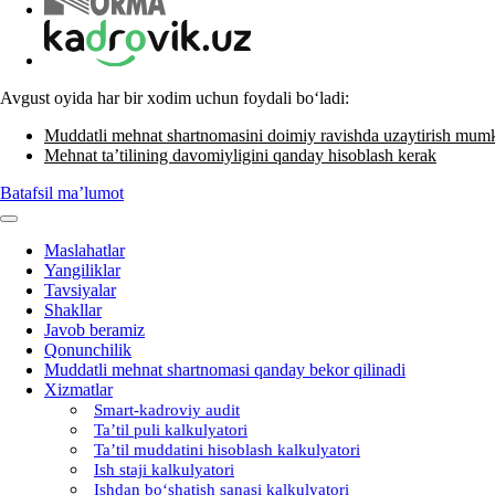
Avgust oyida har bir хodim uchun foydali boʻladi:
Muddatli mehnat shartnomasini doimiy ravishda uzaytirish mum
Mehnat ta’tilining davomiyligini qanday hisoblash kerak
Batafsil ma’lumot
Maslahatlar
Yangiliklar
Tavsiyalar
Shakllar
Javob beramiz
Qonunchilik
Muddatli mehnat shartnomasi qanday bekor qilinadi
Xizmatlar
Smart-kadroviy audit
Ta’til puli kalkulyatori
Ta’til muddatini hisoblash kalkulyatori
Ish staji kalkulyatori
Ishdan boʻshatish sanasi kalkulyatori