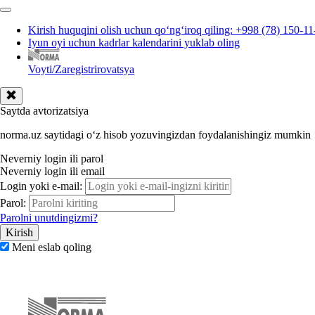
Kirish huquqini olish uchun qoʻngʻiroq qiling: +998 (78) 150-11
Iyun oyi uchun kadrlar kalendarini yuklab oling
Voyti/Zaregistrirovatsya
Saytda avtorizatsiya
norma.uz saytidagi oʻz hisob yozuvingizdan foydalanishingiz mumkin
Neverniy login ili parol
Neverniy login ili email
Login yoki e-mail:
Parol:
Parolni unutdingizmi?
Meni eslab qoling