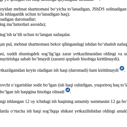
joyidan mehnat shartnomasi boʻyicha toʻlanadigan, JShDS solinadigan b
a ishlaganlik uchun toʻlanadigan haq);
nadigan daromadlar;
ing ma’lumotlari asosida);
gʻish ta’tili uchun toʻlangan nafaqalar.
digan pul, mehnat shartnomasi bekor qilingandagi ishdan boʻshatish nafa
asi, хuddi shuningdek sogʻligʻiga zarar yetkazilmasidan oldingi va 
maytirishga sabab boʻlmaydi (zararni qoplash hisobiga kiritilmaydi).
etkazilganidan keyin oladigan ish haqi (daromadi) ham kiritilmaydi
.
hi oʻzgarishlar sodir boʻlgan (ish haqi oshirilgan, yuqoriroq haq toʻla
 boʻlgan ish haqigina hisobga olinadi
.
ingi ishlangan 12 oy ichidagi ish haqining umumiy summasini 12 ga boʻli
arda oʻrtacha ish haqi sogʻliqqa shikast yetkazilishidan oldingi am