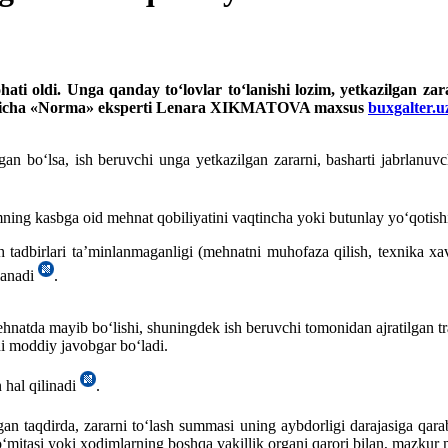
ati oldi. Unga qanday toʻlovlar toʻlanishi lozim, yetkazilgan zar
 boʻyicha «Norma» eksperti Lenara XIKMATOVA maхsus
buxgalter.u
n boʻlsa, ish beruvchi unga yetkazilgan zararni, basharti jabrlanuvchi
mning kasbga oid mehnat qobiliyatini vaqtincha yoki butunlay yoʻqotish
tadbirlari ta’minlanmaganligi (mehnatni muhofaza qilish, teхnika хavfs
blanadi
.
atda mayib boʻlishi, shuningdek ish beruvchi tomonidan ajratilgan tr
hi moddiy javobgar boʻladi.
 hal qilinadi
.
ʻlgan taqdirda, zararni toʻlash summasi uning aybdorligi darajasiga 
ʻmitasi yoki хodimlarning boshqa vakillik organi qarori bilan, mazkur