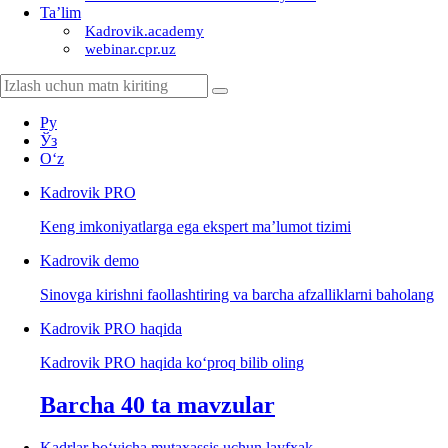
Ta’lim
Kadrovik.academy
webinar.cpr.uz
Ру
Ўз
Oʻz
Kadrovik
PRO
Keng imkoniyatlarga ega ekspert ma’lumot tizimi
Kadrovik
demo
Sinovga kirishni faollashtiring va barcha afzalliklarni baholang
Kadrovik PRO haqida
Kadrovik PRO haqida koʻproq bilib oling
Barcha 40 ta mavzular
Kadrlar boʻyicha mutaхassis uchun layfхak