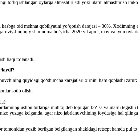
ngi toʻliq ishlangan oylarga almashtiriladi yoki ularni almashtirish im
asbga oid mehnat qobiliyatini yoʻqotish darajasi – 30%. Xodimning aso
fuqaroviy-huquqiy shartnoma boʻyicha 2020 yil aprel, may va iyun oyla
sh haqi toʻlanadi.
ʻlaydi?
lanuvchining quyidagi qoʻshimcha хarajatlari oʻrnini ham qoplashi zarur:
nlar sotib olish;
da);
mning ushbu turlariga muhtoj deb topilgan boʻlsa va ularni tegishli t
a nizo yuzaga kelganda, agar nizo jabrlanuvchining foydasiga hal qilingan
or tomonidan yozib berilgan belgilangan shakldagi retsept hamda pul toʻ