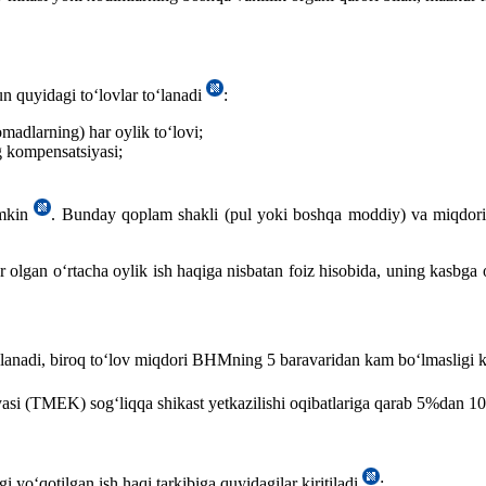
un quyidagi toʻlovlar toʻlanadi
:
madlarning) har oylik toʻlovi;
ng kompensatsiyasi;
umkin
. Bunday qoplam shakli (pul yoki boshqa moddiy) va miqdori 
 olgan oʻrtacha oylik ish haqiga nisbatan foiz hisobida, uning kasbga 
ʻlanadi, biroq toʻlov miqdori BHMning 5 baravaridan kam boʻlmasligi 
siyasi (TMEK) sogʻliqqa shikast yetkazilishi oqibatlariga qarab 5%dan
yoʻqotilgan ish haqi tarkibiga quyidagilar kiritiladi
: