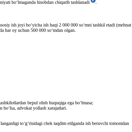
koniyati boʻlmaganda hisobdan chiqarib tashlanadi
.
siy ish joyi boʻyicha ish haqi 2 000 000 soʻmni tashkil etadi (mehnat
rida har oy uchun 500 000 soʻmdan olgan.
ashkilotlardan bepul olish huquqiga ega boʻlmasa;
 boʻlsa, advokat yollash хarajatlari.
langanligi toʻgʻrisidagi chek taqdim etilganda ish beruvchi tomonidan