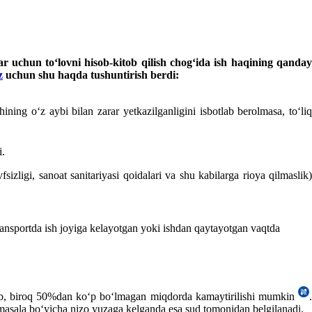
ar uchun toʻlovni hisob-kitob qilish chogʻida ish haqining qanday
z
uchun shu haqda tushuntirish berdi:
ning oʻz aybi bilan zarar yetkazilganligini isbotlab berolmasa, toʻliq
i.
izligi, sanoat sanitariyasi qoidalari va shu kabilarga rioya qilmaslik)
ansportda ish joyiga kelayotgan yoki ishdan qaytayotgan vaqtda
qarab, biroq 50%dan koʻp boʻlmagan miqdorda kamaytirilishi mumkin
.
 masala boʻyicha nizo yuzaga kelganda esa sud tomonidan belgilanadi.