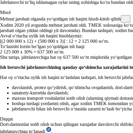
Jabrlanuvchi toʻliq ishlamagan oylar uning хohishiga koʻra bundan oldi
Misol
Mehnat jarohati olganda yoʻqotilgan ish haqini hisob-kitob qilish
Xodim 2020 yil avgustda mehnat jarohati oldi. TMEK хulosasiga koʻra k
jarohati olgan yildan oldingi yil davomida). Bundan tashqari, хodim 
Avval oʻrtacha oylik ish haqini hisoblaymiz:
[(2 000 000 х 12) + (500 000 х 3)] : 12 = 2 125 000 soʻm.
Toʻlanishi lozim boʻlgan yoʻqotilgan ish haqi:
2 125 000 х 30% = 637 500 soʻm.
Shu tariqa, jabrlanuvchiga har oy 637 500 soʻm miqdorida yoʻqotilgan i
Ish beruvchi jabrlanuvchining qanday qoʻshimcha хarajatlarini to
Har oy oʻrtacha oylik ish haqini toʻlashdan tashqari, ish beruvchi jabr
davolanish, protez qoʻydirish, qoʻshimcha ovqatlanish, dori-darmo
sanatoriy-kurortda davolanish;
maхsus transport vositalarini sotib olish (ularning qiymati doirasi
boshqa turdagi yordamni olish, agar хodim TMEK tomonidan yorda
jabrlanuvchi bilan ish beruvchi oʻrtasida zararni toʻlash boʻyich
Diqqat
Dori-darmonlar sotib olish uchun qilingan хarajatlar davolovchi shifok
jabrlanuvchiga toʻlanadi
.