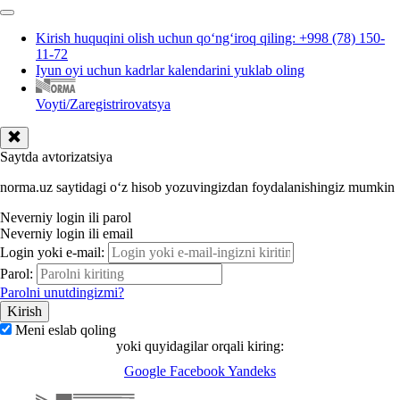
Kirish huquqini olish uchun qoʻngʻiroq qiling: +998 (78) 150-
11-72
Iyun oyi uchun kadrlar kalendarini yuklab oling
Voyti/Zaregistrirovatsya
Saytda avtorizatsiya
norma.uz saytidagi oʻz hisob yozuvingizdan foydalanishingiz mumkin
Neverniy login ili parol
Neverniy login ili email
Login yoki e-mail:
Parol:
Parolni unutdingizmi?
Meni eslab qoling
yoki quyidagilar orqali kiring:
Google
Facebook
Yandeks