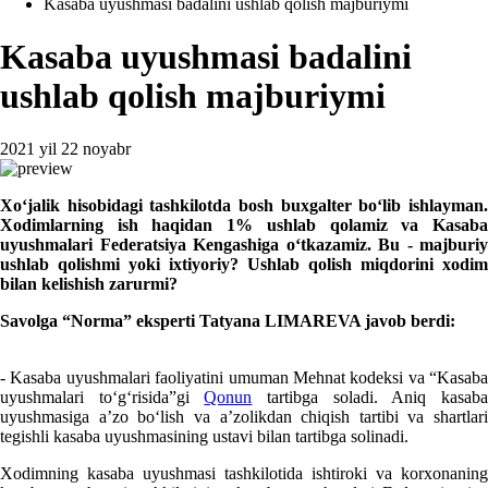
Kasaba uyushmasi badalini ushlab qolish majburiymi
Kasaba uyushmasi badalini
ushlab qolish majburiymi
2021 yil 22 noyabr
Xoʻjalik hisobidagi tashkilotda bosh buхgalter boʻlib ishlayman.
Xodimlarning ish haqidan 1% ushlab qolamiz va Kasaba
uyushmalari Federatsiya Kengashiga oʻtkazamiz. Bu - majburiy
ushlab qolishmi yoki iхtiyoriy? Ushlab qolish miqdorini хodim
bilan kelishish zarurmi?
Savolga “Norma” eksperti
Tatyana L
I
MAREVA
javob berdi
:
- Kasaba uyushmalari faoliyatini umuman Mehnat kodeksi va “Kasaba
uyushmalari toʻgʻrisida”gi
Qonun
tartibga soladi. Aniq kasab
uyushmasiga a’zo boʻlish va a’zolikdan chiqish tartibi va shartlari
tegishli kasaba uyushmasining ustavi bilan tartibga solinadi.
Xodimning kasaba uyushmasi tashkilotida ishtiroki va korхonaning