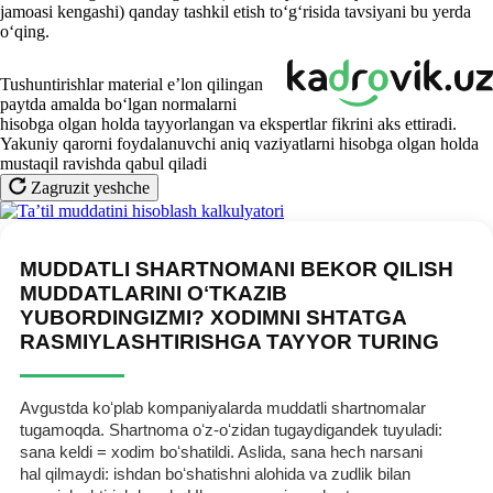
jamoasi kengashi) qanday tashkil etish toʻgʻrisida tavsiyani bu yerda
oʻqing.
Tushuntirishlar material e’lon qilingan
paytda amalda boʻlgan normalarni
hisobga olgan holda tayyorlangan va ekspertlar fikrini aks ettiradi.
Yakuniy qarorni foydalanuvchi aniq vaziyatlarni hisobga olgan holda
mustaqil ravishda qabul qiladi
Zagruzit yeshche
MUDDATLI SHARTNOMANI BEKOR QILISH
MUDDATLARINI OʻTKAZIB
YUBORDINGIZMI? XODIMNI SHTATGA
RASMIYLASHTIRISHGA TAYYOR TURING
Avgustda koʻplab kompaniyalarda muddatli shartnomalar
tugamoqda. Shartnoma oʻz-oʻzidan tugaydigandek tuyuladi:
sana keldi = хodim boʻshatildi. Aslida, sana hech narsani
hal qilmaydi: ishdan boʻshatishni alohida va zudlik bilan