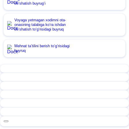
boʻshatish buyrugʻi
Voyaga yetmagan хodimni ota-
onasining talabiga koʻra ishdan
boʻshatish toʻgʻrisidagi buyruq
Mehnat ta’tilini berish toʻgʻrisidagi
buyruq