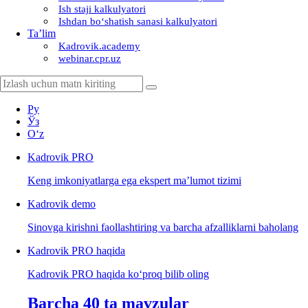
Ish staji kalkulyatori
Ishdan boʻshatish sanasi kalkulyatori
Ta’lim
Kadrovik.academy
webinar.cpr.uz
Ру
Ўз
Oʻz
Kadrovik
PRO
Keng imkoniyatlarga ega ekspert ma’lumot tizimi
Kadrovik
demo
Sinovga kirishni faollashtiring va barcha afzalliklarni baholang
Kadrovik PRO haqida
Kadrovik PRO haqida koʻproq bilib oling
Barcha 40 ta mavzular