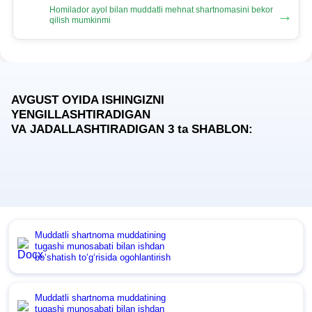
Homilador ayol bilan muddatli mehnat shartnomasini bekor
→
qilish mumkinmi
AVGUST OYIDA ISHINGIZNI
YENGILLASHTIRADIGAN
VA JADALLASHTIRADIGAN 3
ta
SHABLON:
Muddatli shartnoma muddatining
tugashi munosabati bilan ishdan
boʻshatish toʻgʻrisida ogohlantirish
Muddatli shartnoma muddatining
tugashi munosabati bilan ishdan