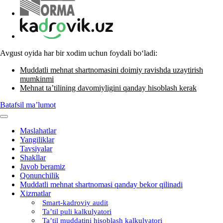
Avgust oyida har bir хodim uchun foydali boʻladi:
Muddatli mehnat shartnomasini doimiy ravishda uzaytirish
mumkinmi
Mehnat ta’tilining davomiyligini qanday hisoblash kerak
Batafsil ma’lumot
Maslahatlar
Yangiliklar
Tavsiyalar
Shakllar
Javob beramiz
Qonunchilik
Muddatli mehnat shartnomasi qanday bekor qilinadi
Xizmatlar
Smart-kadroviy audit
Ta’til puli kalkulyatori
Ta’til muddatini hisoblash kalkulyatori