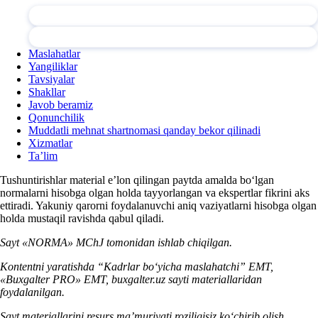
Maslahatlar
Yangiliklar
Tavsiyalar
Shakllar
Javob beramiz
Qonunchilik
Muddatli mehnat shartnomasi qanday bekor qilinadi
Xizmatlar
Ta’lim
Tushuntirishlar material e’lon qilingan paytda amalda boʻlgan
normalarni hisobga olgan holda tayyorlangan va ekspertlar fikrini aks
ettiradi. Yakuniy qarorni foydalanuvchi aniq vaziyatlarni hisobga olgan
holda mustaqil ravishda qabul qiladi.
Sayt «NORMA» MChJ tomonidan ishlab chiqilgan.
Kontentni yaratishda “Kadrlar boʻyicha maslahatchi” EMT,
«Buxgalter PRO» EMT, buxgalter.uz sayti materiallaridan
foydalanilgan.
Sayt materiallarini resurs ma’muriyati roziligisiz koʻchirib olish