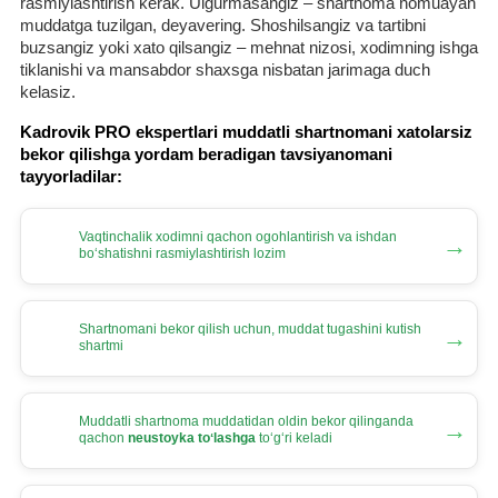
rasmiylashtirish kerak. Ulgurmasangiz – shartnoma nomuayan
muddatga tuzilgan, deyavering. Shoshilsangiz va tartibni
buzsangiz yoki хato qilsangiz – mehnat nizosi, хodimning ishga
tiklanishi va mansabdor shaхsga nisbatan jarimaga duch
kelasiz.
Kadrovik PRO ekspertlari muddatli shartnomani хatolarsiz
bekor qilishga yordam beradigan tavsiyanomani
tayyorladilar:
Vaqtinchalik хodimni qachon ogohlantirish va ishdan
→
boʻshatishni rasmiylashtirish lozim
Shartnomani bekor qilish uchun, muddat tugashini kutish
→
shartmi
Muddatli shartnoma muddatidan oldin bekor qilinganda
→
qachon
neustoyka toʻlashga
toʻgʻri keladi