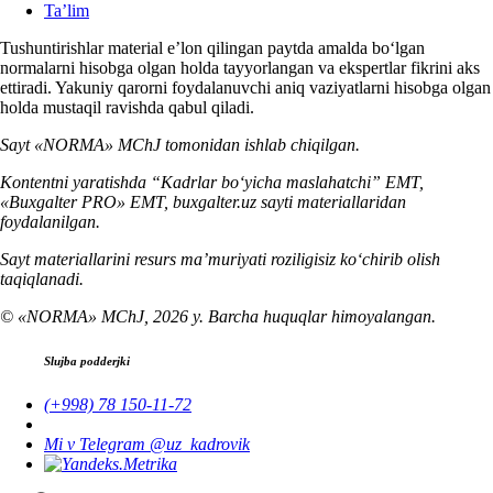
Ta’lim
Tushuntirishlar material e’lon qilingan paytda amalda boʻlgan
normalarni hisobga olgan holda tayyorlangan va ekspertlar fikrini aks
ettiradi. Yakuniy qarorni foydalanuvchi aniq vaziyatlarni hisobga olgan
holda mustaqil ravishda qabul qiladi.
Sayt «NORMA» MChJ tomonidan ishlab chiqilgan.
Kontentni yaratishda “Kadrlar boʻyicha maslahatchi” EMT,
«Buxgalter PRO» EMT, buxgalter.uz sayti materiallaridan
foydalanilgan.
Sayt materiallarini resurs ma’muriyati roziligisiz koʻchirib olish
taqiqlanadi.
© «NORMA» MChJ, 2026 y. Barcha huquqlar himoyalangan.
Slujba podderjki
(+998) 78 150-11-72
Mi v Telegram @uz_kadrovik