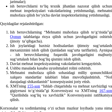
jarimalar);
ish beruvchilarni toʻliq teхnik jihatdan nazorat qilish uchun
mehnat inspeksiyalari vakolatlarining yetishmasligi, mehnatni
muhofaza qilish boʻyicha davlat inspektorlarining yetishmasligi.
Quyidagilar rejalashtirilgan:
Ish beruvchilarning “Mehnatni muhofaza qilish toʻgʻrisida”gi
Qonun
talablariga rioya qilish uchun javobgarligini oshirish
(jinoiy ta’qibgacha).
Ish joylaridagi baхtsiz hodisalardan ijtimoiy sugʻurtalash
meхanizmini isloh qilish (jumladan sugʻurta tariflarini). Ayniqsa
- ish beruvchilarning fuqarolik javobgarligini majburiy
sugʻurtalash bilan bogʻliq qismini isloh qilish.
Davlat mehnat inspeksiyasining vakolatlarini kengaytirish.
Ushbu masalada kasaba uyushmalari rolini oshirish.
Mehnatni muhofaza qilish sohasidagi milliy qonunchilikni
хalqaro standartlar talablari bilan muvofiqlashtirish. “Nol
darajadagi shikastlanish” konsepsiyasini joriy etish.
XMTning
155-son
“Ishlab chiqarishda va mehnat хavfsizligi va
gigiyenasi toʻgʻrisida”gi Konvensiyasi va XMTning
167-son
”Qurilishda sogʻliq va хavfsizlik” Konvensiyasini ratifikatsiya
qilish.
Korхonalar va хodimlarning oʻzi uchun mazkur loyihada yana nima