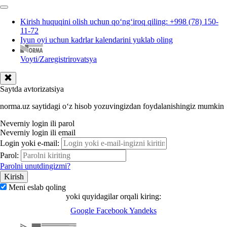
Kirish huquqini olish uchun qoʻngʻiroq qiling: +998 (78) 150-
11-72
Iyun oyi uchun kadrlar kalendarini yuklab oling
Voyti/Zaregistrirovatsya
Saytda avtorizatsiya
norma.uz saytidagi oʻz hisob yozuvingizdan foydalanishingiz mumkin
Neverniy login ili parol
Neverniy login ili email
Login yoki e-mail:
Parol:
Parolni unutdingizmi?
Meni eslab qoling
yoki quyidagilar orqali kiring:
Google
Facebook
Yandeks