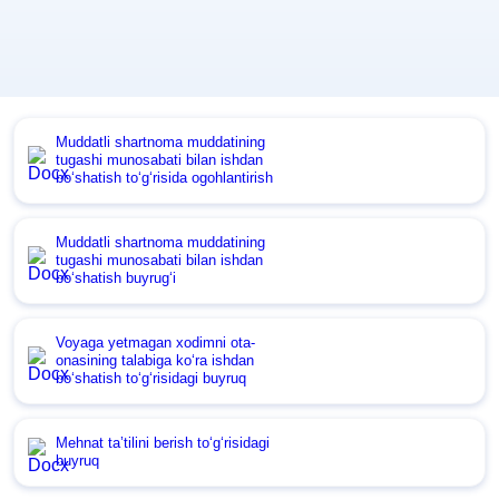
Muddatli shartnoma muddatining
tugashi munosabati bilan ishdan
boʻshatish toʻgʻrisida ogohlantirish
Muddatli shartnoma muddatining
tugashi munosabati bilan ishdan
boʻshatish buyrugʻi
Voyaga yetmagan хodimni ota-
onasining talabiga koʻra ishdan
boʻshatish toʻgʻrisidagi buyruq
Mehnat ta’tilini berish toʻgʻrisidagi
buyruq