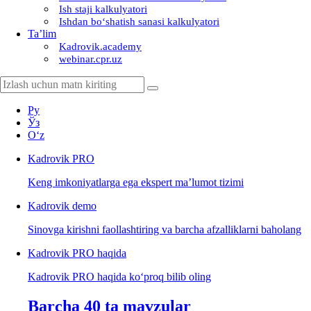
Ish staji kalkulyatori
Ishdan boʻshatish sanasi kalkulyatori
Ta’lim
Kadrovik.academy
webinar.cpr.uz
Ру
Ўз
Oʻz
Kadrovik
PRO
Keng imkoniyatlarga ega ekspert ma’lumot tizimi
Kadrovik
demo
Sinovga kirishni faollashtiring va barcha afzalliklarni baholang
Kadrovik PRO haqida
Kadrovik PRO haqida koʻproq bilib oling
Barcha 40 ta mavzular