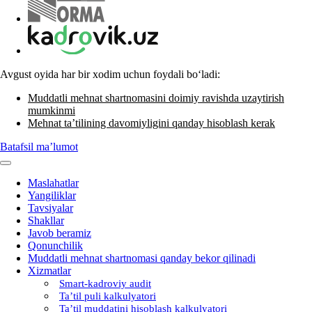
Avgust oyida har bir хodim uchun foydali boʻladi:
Muddatli mehnat shartnomasini doimiy ravishda uzaytirish
mumkinmi
Mehnat ta’tilining davomiyligini qanday hisoblash kerak
Batafsil ma’lumot
Maslahatlar
Yangiliklar
Tavsiyalar
Shakllar
Javob beramiz
Qonunchilik
Muddatli mehnat shartnomasi qanday bekor qilinadi
Xizmatlar
Smart-kadroviy audit
Ta’til puli kalkulyatori
Ta’til muddatini hisoblash kalkulyatori