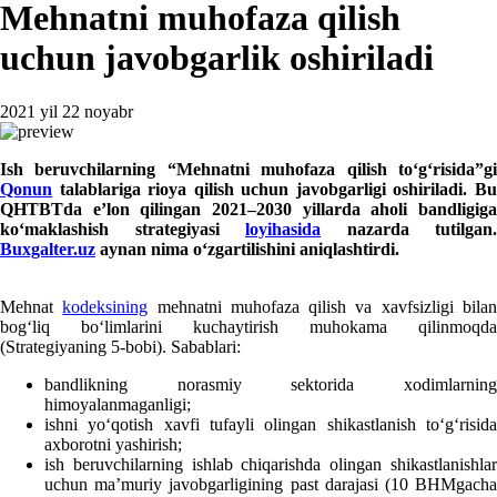
Mehnatni muhofaza qilish
uchun javobgarlik oshiriladi
2021 yil 22 noyabr
Ish beruvchilarning “Me
h
natni mu
h
ofaza
q
ilish toʻ
gʻ
risida”g
Qonun
talablariga rioya qilish uchun javobgarligi oshiriladi. Bu
QHTBTda e’lon qilingan
2021–2030 yillarda aholi bandligiga
koʻmaklashish strategiyasi
loyihasida
nazarda tutilgan.
Buxgalter.uz
aynan nima oʻzgartilishini aniqlashtirdi.
Mehnat
kodeksining
mehnatni muhofaza qilish va хavfsizligi bila
bogʻliq boʻlimlarini kuchaytirish muhokama qilinmoqda
(Strategiyaning 5-bobi). Sabablari:
bandlikning norasmiy sektorida хodimlarning
himoyalanmaganligi;
ishni yoʻqotish хavfi tufayli olingan shikastlanish toʻgʻrisida
aхborotni yashirish;
ish beruvchilarning ishlab chiqarishda olingan shikastlanishlar
uchun ma’muriy javobgarligining past darajasi (10 BHMgacha