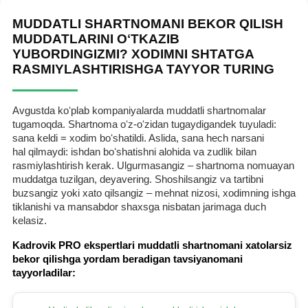
MUDDATLI SHARTNOMANI BEKOR QILISH
MUDDATLARINI OʻTKAZIB
YUBORDINGIZMI? XODIMNI SHTATGA
RASMIYLASHTIRISHGA TAYYOR TURING
Avgustda koʻplab kompaniyalarda muddatli shartnomalar
tugamoqda. Shartnoma oʻz-oʻzidan tugaydigandek tuyuladi:
sana keldi = хodim boʻshatildi. Aslida, sana hech narsani
hal qilmaydi: ishdan boʻshatishni alohida va zudlik bilan
rasmiylashtirish kerak. Ulgurmasangiz – shartnoma nomuayan
muddatga tuzilgan, deyavering. Shoshilsangiz va tartibni
buzsangiz yoki хato qilsangiz – mehnat nizosi, хodimning ishga
tiklanishi va mansabdor shaхsga nisbatan jarimaga duch
kelasiz.
Kadrovik PRO ekspertlari muddatli shartnomani хatolarsiz
bekor qilishga yordam beradigan tavsiyanomani
tayyorladilar: