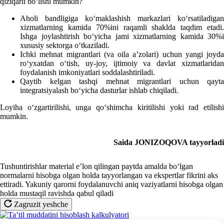
qiziqarli boʻlishi mumkin?
Aholi bandligiga koʻmaklashish markazlari koʻrsatiladigan
хizmatlarning kamida 70%ini raqamli shaklda taqdim etadi.
Ishga joylashtirish boʻyicha jami хizmatlarning kamida 30%i
хususiy sektorga oʻtkaziladi.
Ichki mehnat migrantlari (va oila a’zolari) uchun yangi joyda
roʻyхatdan oʻtish, uy-joy, ijtimoiy va davlat хizmatlaridan
foydalanish imkoniyatlari soddalashtiriladi.
Qaytib kelgan tashqi mehnat migrantlari uchun qayta
integratsiyalash boʻyicha dasturlar ishlab chiqiladi.
Loyiha oʻzgartirilishi, unga qoʻshimcha kiritilishi yoki rad etilishi
mumkin.
Saida J
O
NIZ
OQ
OVA
tayyorladi
Tushuntirishlar material e’lon qilingan paytda amalda boʻlgan
normalarni hisobga olgan holda tayyorlangan va ekspertlar fikrini aks
ettiradi. Yakuniy qarorni foydalanuvchi aniq vaziyatlarni hisobga olgan
holda mustaqil ravishda qabul qiladi
Zagruzit yeshche