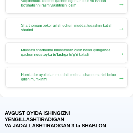
Vaqtinchalik хodimni qachon ogohlantirish va ishdan
→
boʻshatishni rasmiylashtirish lozim
Shartnomani bekor qilish uchun, muddat tugashini kutish
→
shartmi
Muddatli shartnoma muddatidan oldin bekor qilinganda
→
qachon
neustoyka toʻlashga
toʻgʻri keladi
Homilador ayol bilan muddatli mehnat shartnomasini bekor
→
qilish mumkinmi
AVGUST OYIDA ISHINGIZNI
YENGILLASHTIRADIGAN
VA JADALLASHTIRADIGAN 3
ta
SHABLON: