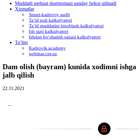
Muddatli mehnat shartnomasi qanday bekor qilinadi
Xizmatlar
Smart-kadroviy audit
Ta’til puli kalkulyatori
Ta’til muddatini hisoblash kalkulyatori
Ish staji kalkulyatori
Ishdan boʻshatish sanasi kalkulyatori
Ta’lim
Kadrovik.academy
webinar.cpr.uz
Dam olish (bayram) kunida хodimni ishga
jalb qilish
22.11.2021
...