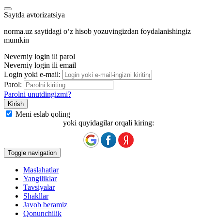
Saytda avtorizatsiya
norma.uz saytidagi oʻz hisob yozuvingizdan foydalanishingiz
mumkin
Neverniy login ili parol
Neverniy login ili email
Login yoki e-mail:
Parol:
Parolni unutdingizmi?
Meni eslab qoling
yoki quyidagilar orqali kiring:
Toggle navigation
Maslahatlar
Yangiliklar
Tavsiyalar
Shakllar
Javob beramiz
Qonunchilik