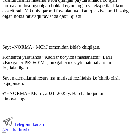
Tushuntirishlar material e’lon qilingan paytda amalda boʻlgan
normalarni hisobga olgan holda tayyorlangan va ekspertlar fikrini
aks ettiradi. Yakuniy qarorni foydalanuvchi aniq vaziyatlarni hisobga
olgan holda mustaqil ravishda qabul qiladi.
Sayt «NORMA» MChJ tomonidan ishlab chiqilgan.
Kontentni yaratishda “Kadrlar boʻyicha maslahatchi” EMT,
«Buxgalter PRO» EMT, buxgalter.uz sayti materiallaridan
foydalanilgan.
Sayt materiallarini resurs ma’muriyati roziligisiz koʻchirib olish
taqiqlanadi.
© «NORMA» MChJ, 2021–2025 y. Barcha huquqlar
himoyalangan.
Telegram kanali
@ru_kadrovik