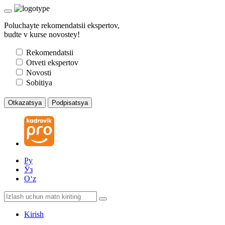
Poluchayte rekomendatsii ekspertov,
budte v kurse novostey!
Rekomendatsii
Otveti ekspertov
Novosti
Sobitiya
Otkazatsya
Podpisatsya
Ру
Ўз
Oʻz
Kirish