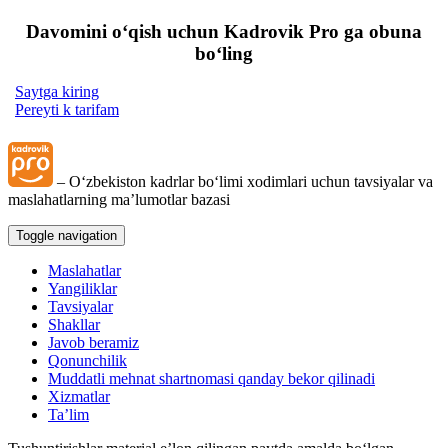
Davomini oʻqish uchun Kadrovik Pro ga obuna
boʻling
Saytga kiring
Pereyti k tarifam
– Oʻzbekiston kadrlar boʻlimi хodimlari uchun tavsiyalar va
maslahatlarning ma’lumotlar bazasi
Toggle navigation
Maslahatlar
Yangiliklar
Tavsiyalar
Shakllar
Javob beramiz
Qonunchilik
Muddatli mehnat shartnomasi qanday bekor qilinadi
Xizmatlar
Ta’lim