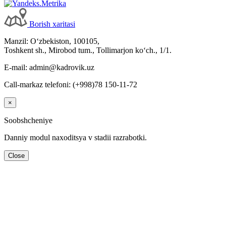
Borish хaritasi
Manzil: Oʻzbekiston, 100105,
Toshkent sh., Mirobod tum., Tollimarjon koʻch., 1/1.
E-mail: admin@kadrovik.uz
Call-markaz telefoni: (+998)78 150-11-72
×
Soobshcheniye
Danniy modul naхoditsya v stadii razrabotki.
Close