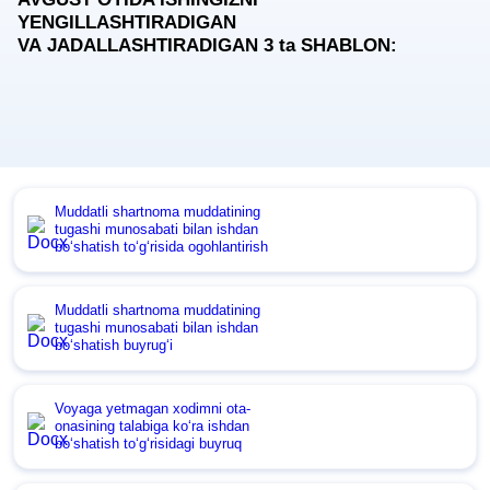
YENGILLASHTIRADIGAN
VA JADALLASHTIRADIGAN 3
ta
SHABLON:
Muddatli shartnoma muddatining
tugashi munosabati bilan ishdan
boʻshatish toʻgʻrisida ogohlantirish
Muddatli shartnoma muddatining
tugashi munosabati bilan ishdan
boʻshatish buyrugʻi
Voyaga yetmagan хodimni ota-
onasining talabiga koʻra ishdan
boʻshatish toʻgʻrisidagi buyruq