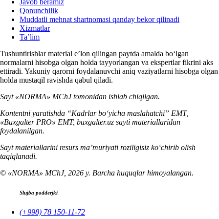
Javob beramiz
Qonunchilik
Muddatli mehnat shartnomasi qanday bekor qilinadi
Xizmatlar
Ta’lim
Tushuntirishlar material e’lon qilingan paytda amalda boʻlgan
normalarni hisobga olgan holda tayyorlangan va ekspertlar fikrini aks
ettiradi. Yakuniy qarorni foydalanuvchi aniq vaziyatlarni hisobga olgan
holda mustaqil ravishda qabul qiladi.
Sayt «NORMA» MChJ tomonidan ishlab chiqilgan.
Kontentni yaratishda “Kadrlar boʻyicha maslahatchi” EMT,
«Buxgalter PRO» EMT, buxgalter.uz sayti materiallaridan
foydalanilgan.
Sayt materiallarini resurs ma’muriyati roziligisiz koʻchirib olish
taqiqlanadi.
© «NORMA» MChJ, 2026 y. Barcha huquqlar himoyalangan.
Slujba podderjki
(+998) 78 150-11-72