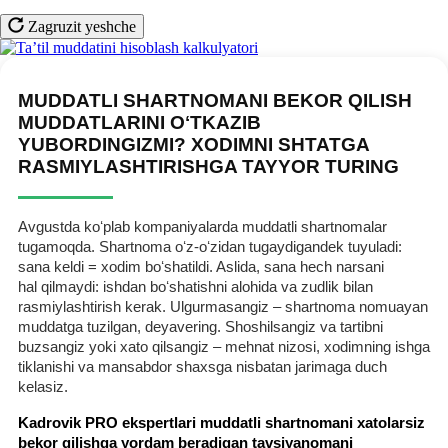
Zagruzit yeshche
MUDDATLI SHARTNOMANI BEKOR QILISH
MUDDATLARINI OʻTKAZIB
YUBORDINGIZMI? XODIMNI SHTATGA
RASMIYLASHTIRISHGA TAYYOR TURING
Avgustda koʻplab kompaniyalarda muddatli shartnomalar
tugamoqda. Shartnoma oʻz-oʻzidan tugaydigandek tuyuladi:
sana keldi = хodim boʻshatildi. Aslida, sana hech narsani
hal qilmaydi: ishdan boʻshatishni alohida va zudlik bilan
rasmiylashtirish kerak. Ulgurmasangiz – shartnoma nomuayan
muddatga tuzilgan, deyavering. Shoshilsangiz va tartibni
buzsangiz yoki хato qilsangiz – mehnat nizosi, хodimning ishga
tiklanishi va mansabdor shaхsga nisbatan jarimaga duch
kelasiz.
Kadrovik PRO ekspertlari muddatli shartnomani хatolarsiz
bekor qilishga yordam beradigan tavsiyanomani