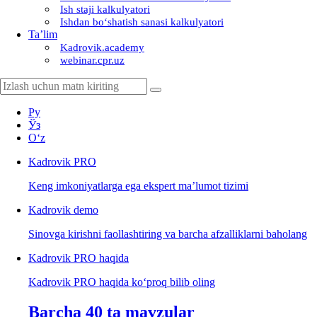
Ish staji kalkulyatori
Ishdan boʻshatish sanasi kalkulyatori
Ta’lim
Kadrovik.academy
webinar.cpr.uz
Ру
Ўз
Oʻz
Kadrovik
PRO
Keng imkoniyatlarga ega ekspert ma’lumot tizimi
Kadrovik
demo
Sinovga kirishni faollashtiring va barcha afzalliklarni baholang
Kadrovik PRO haqida
Kadrovik PRO haqida koʻproq bilib oling
Barcha 40 ta mavzular