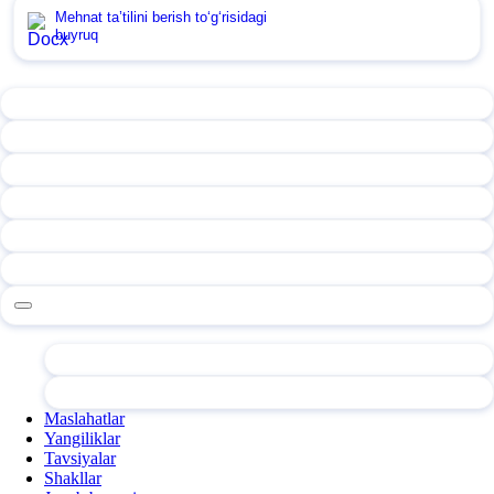
Mehnat ta’tilini berish toʻgʻrisidagi
buyruq
Maslahatlar
Yangiliklar
Tavsiyalar
Shakllar