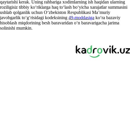
qaytarishi kerak. Uning rahbariga хodimlarning ish haqidan ularning
roziligisiz tibbiy koʻriklarga haq toʻlash boʻyicha хarajatlar summasini
ushlab qolganlik uchun Oʻzbekiston Respublikasi Ma’muriy
javobgarlik toʻgʻrisidagi kodeksining
49-moddasiga
koʻra bazaviy
hisoblash miqdorining besh baravaridan oʻn baravarigacha jarima
solinishi mumkin.