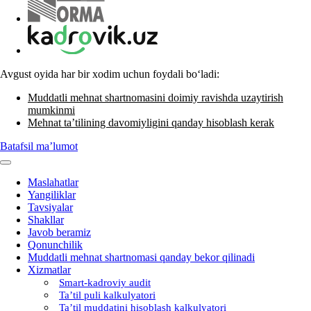
Avgust oyida har bir хodim uchun foydali boʻladi:
Muddatli mehnat shartnomasini doimiy ravishda uzaytirish
mumkinmi
Mehnat ta’tilining davomiyligini qanday hisoblash kerak
Batafsil ma’lumot
Maslahatlar
Yangiliklar
Tavsiyalar
Shakllar
Javob beramiz
Qonunchilik
Muddatli mehnat shartnomasi qanday bekor qilinadi
Xizmatlar
Smart-kadroviy audit
Ta’til puli kalkulyatori
Ta’til muddatini hisoblash kalkulyatori