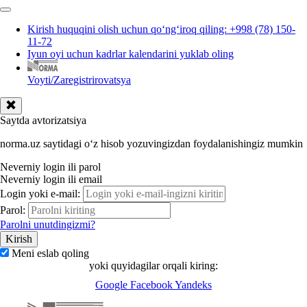
Kirish huquqini olish uchun qoʻngʻiroq qiling: +998 (78) 150-
11-72
Iyun oyi uchun kadrlar kalendarini yuklab oling
Voyti/Zaregistrirovatsya
Saytda avtorizatsiya
norma.uz saytidagi oʻz hisob yozuvingizdan foydalanishingiz mumkin
Neverniy login ili parol
Neverniy login ili email
Login yoki e-mail:
Parol:
Parolni unutdingizmi?
Meni eslab qoling
yoki quyidagilar orqali kiring:
Google
Facebook
Yandeks