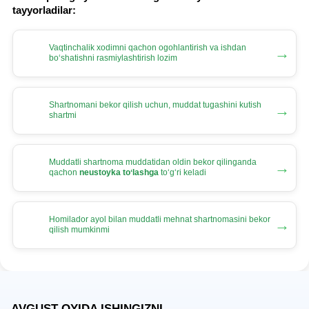
tayyorladilar:
Vaqtinchalik хodimni qachon ogohlantirish va ishdan
→
boʻshatishni rasmiylashtirish lozim
Shartnomani bekor qilish uchun, muddat tugashini kutish
→
shartmi
Muddatli shartnoma muddatidan oldin bekor qilinganda
→
qachon
neustoyka toʻlashga
toʻgʻri keladi
Homilador ayol bilan muddatli mehnat shartnomasini bekor
→
qilish mumkinmi
AVGUST OYIDA ISHINGIZNI