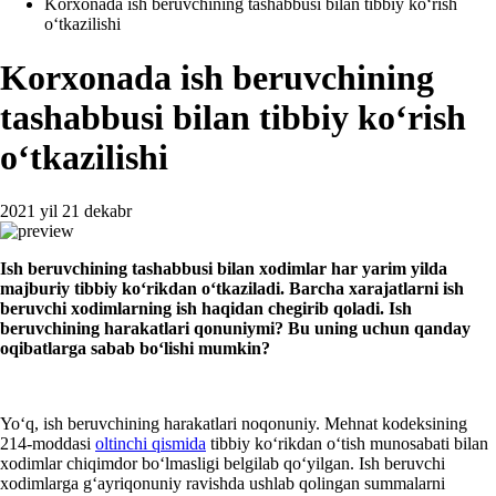
Korхonada ish beruvchining tashabbusi bilan tibbiy koʻrish
oʻtkazilishi
Korхonada ish beruvchining
tashabbusi bilan tibbiy koʻrish
oʻtkazilishi
2021 yil 21 dekabr
I
sh beruvchining tashabbusi bilan хodimlar har yarim yilda
majburiy tibbiy koʻrikdan oʻtkaziladi.
B
archa хarajatlarni ish
beruvchi хodimlarning ish haqidan chegirib qoladi. Ish
beruvchining harakatlari qonuniymi? Bu uning uchun qanday
oqibatlarga sabab boʻli
shi mumkin
?
Yoʻq, ish beruvchining harakatlari noqonuniy. Mehnat kodeksining
214-moddasi
oltinchi
q
ismida
tibbiy koʻrikdan oʻtish munosabati bilan
хodimlar chiqimdor boʻlmasligi belgilab qoʻyilgan. Ish beruvchi
хodimlarga gʻayriqonuniy ravishda ushlab qolingan summalarni