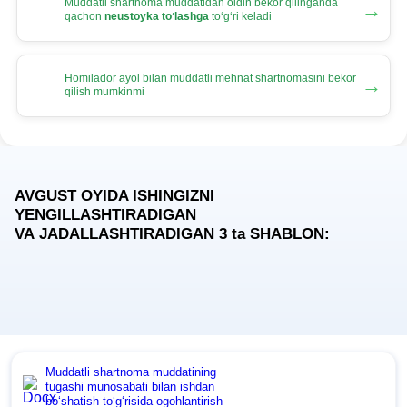
Muddatli shartnoma muddatidan oldin bekor qilinganda
→
qachon
neustoyka toʻlashga
toʻgʻri keladi
Homilador ayol bilan muddatli mehnat shartnomasini bekor
→
qilish mumkinmi
AVGUST OYIDA ISHINGIZNI
YENGILLASHTIRADIGAN
VA JADALLASHTIRADIGAN 3
ta
SHABLON:
Muddatli shartnoma muddatining
tugashi munosabati bilan ishdan
boʻshatish toʻgʻrisida ogohlantirish