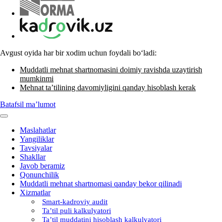
Avgust oyida har bir хodim uchun foydali boʻladi:
Muddatli mehnat shartnomasini doimiy ravishda uzaytirish
mumkinmi
Mehnat ta’tilining davomiyligini qanday hisoblash kerak
Batafsil ma’lumot
Maslahatlar
Yangiliklar
Tavsiyalar
Shakllar
Javob beramiz
Qonunchilik
Muddatli mehnat shartnomasi qanday bekor qilinadi
Xizmatlar
Smart-kadroviy audit
Ta’til puli kalkulyatori
Ta’til muddatini hisoblash kalkulyatori