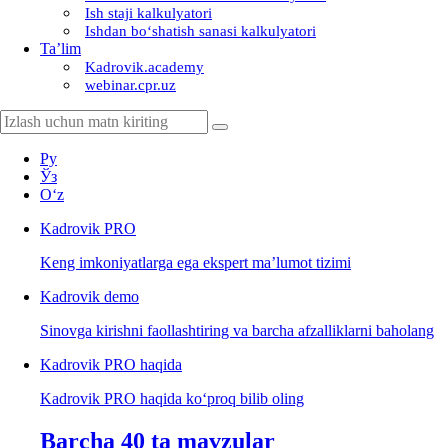
Ish staji kalkulyatori
Ishdan boʻshatish sanasi kalkulyatori
Ta’lim
Kadrovik.academy
webinar.cpr.uz
Ру
Ўз
Oʻz
Kadrovik
PRO
Keng imkoniyatlarga ega ekspert ma’lumot tizimi
Kadrovik
demo
Sinovga kirishni faollashtiring va barcha afzalliklarni baholang
Kadrovik PRO haqida
Kadrovik PRO haqida koʻproq bilib oling
Barcha 40 ta mavzular