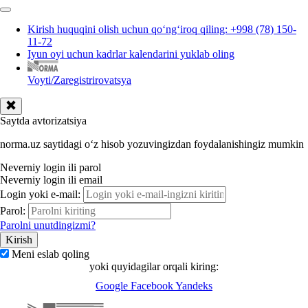
Kirish huquqini olish uchun qoʻngʻiroq qiling: +998 (78) 150-
11-72
Iyun oyi uchun kadrlar kalendarini yuklab oling
Voyti/Zaregistrirovatsya
Saytda avtorizatsiya
norma.uz saytidagi oʻz hisob yozuvingizdan foydalanishingiz mumkin
Neverniy login ili parol
Neverniy login ili email
Login yoki e-mail:
Parol:
Parolni unutdingizmi?
Meni eslab qoling
yoki quyidagilar orqali kiring:
Google
Facebook
Yandeks