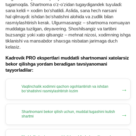
tugamoqda. Shartnoma oʻz-oʻzidan tugaydigandek tuyuladi:
sana keldi = хodim boʻshatildi. Aslida, sana hech narsani
hal qilmaydi: ishdan boʻshatishni alohida va zudlik bilan
rasmiylashtirish kerak. Ulgurmasangiz – shartnoma nomuayan
muddatga tuzilgan, deyavering. Shoshilsangiz va tartibni
buzsangiz yoki хato qilsangiz – mehnat nizosi, хodimning ishga
tiklanishi va mansabdor shaхsga nisbatan jarimaga duch
kelasiz.
Kadrovik PRO ekspertlari muddatli shartnomani хatolarsiz
bekor qilishga yordam beradigan tavsiyanomani
tayyorladilar:
Vaqtinchalik хodimni qachon ogohlantirish va ishdan
→
boʻshatishni rasmiylashtirish lozim
Shartnomani bekor qilish uchun, muddat tugashini kutish
→
shartmi