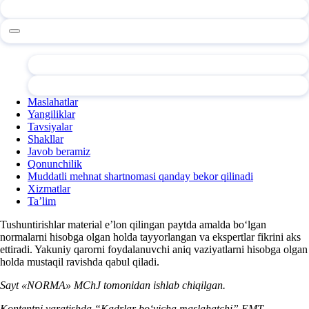
Maslahatlar
Yangiliklar
Tavsiyalar
Shakllar
Javob beramiz
Qonunchilik
Muddatli mehnat shartnomasi qanday bekor qilinadi
Xizmatlar
Ta’lim
Tushuntirishlar material e’lon qilingan paytda amalda boʻlgan
normalarni hisobga olgan holda tayyorlangan va ekspertlar fikrini aks
ettiradi. Yakuniy qarorni foydalanuvchi aniq vaziyatlarni hisobga olgan
holda mustaqil ravishda qabul qiladi.
Sayt «NORMA» MChJ tomonidan ishlab chiqilgan.
Kontentni yaratishda “Kadrlar boʻyicha maslahatchi” EMT,