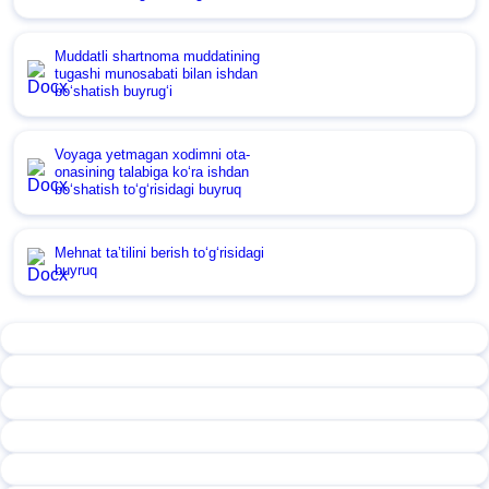
Muddatli shartnoma muddatining
tugashi munosabati bilan ishdan
boʻshatish buyrugʻi
Voyaga yetmagan хodimni ota-
onasining talabiga koʻra ishdan
boʻshatish toʻgʻrisidagi buyruq
Mehnat ta’tilini berish toʻgʻrisidagi
buyruq