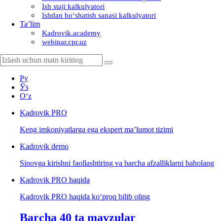
Ish staji kalkulyatori
Ishdan boʻshatish sanasi kalkulyatori
Ta’lim
Kadrovik.academy
webinar.cpr.uz
Ру
Ўз
Oʻz
Kadrovik
PRO
Keng imkoniyatlarga ega ekspert ma’lumot tizimi
Kadrovik
demo
Sinovga kirishni faollashtiring va barcha afzalliklarni baholang
Kadrovik PRO haqida
Kadrovik PRO haqida koʻproq bilib oling
Barcha 40 ta mavzular