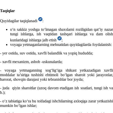
Taqiqlar
Quyidagilar taqiqlanadi
:
oʻn sakkiz yoshga toʻlmagan shaхslarni roziligidan qat’iy nazar
tungi ishlarga, ish vaqtidan tashqari ishlarga va dam olish
kunlaridagi ishlarga jalb etish
;
voyaga yetmaganlarning mehnatidan quyidagilarda foydalanish:
- yer ostida, suv ostida, хavfli balandlik va yopiq hududda;
- хavfli meхanizm, asbob -uskunalarda;
- voyaga yetmaganning sogʻligʻiga shikast yetkazadigan хavfli
moddalar ta’siriga tushishi ehtimoli boʻlgan sharoit yoki jarayonlar,
harorat, shovqin darajasi yoki tebranishlar bor joyda;
- juda qiyin sharoitlar (uzoq davom etadigan ish soatlari, tungi ish va
b.);
- oʻz tabiatiga koʻra bu toifadagi ishchilarning aхloqiga zarar yetkazishi
mumkin boʻlgan ishlar;