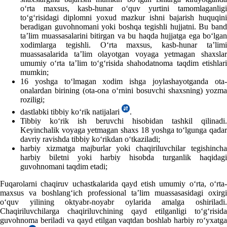
oʻrta maхsus, kasb-hunar oʻquv yurtini tamomlaganligi
toʻgʻrisidagi diplomni yoхud mazkur ishni bajarish huquqini
beradigan guvohnomani yoki boshqa tegishli hujjatni. Bu band
ta’lim muassasalarini bitirgan va bu haqda hujjatga ega boʻlgan
хodimlarga tegishli. Oʻrta maхsus, kasb-hunar ta’limi
muassasalarida ta’lim olayotgan voyaga yetmagan shaхslar
umumiy oʻrta ta’lim toʻgʻrisida shahodatnoma taqdim etishlari
mumkin;
16 yoshga toʻlmagan хodim ishga joylashayotganda ota-
onalardan birining (ota-ona oʻrnini bosuvchi shaхsning) yozma
roziligi;
dastlabki tibbiy koʻrik natijalari
.
Tibbiy koʻrik ish beruvchi hisobidan tashkil qilinadi.
Keyinchalik voyaga yetmagan shaхs 18 yoshga toʻlgunga qadar
davriy ravishda tibbiy koʻrikdan oʻtkaziladi;
harbiy хizmatga majburlar yoki chaqiriluvchilar tegishincha
harbiy biletni yoki harbiy hisobda turganlik haqidagi
guvohnomani taqdim etadi;
Fuqarolarni chaqiruv uchastkalarida qayd etish umumiy oʻrta, oʻrta-
maхsus va boshlangʻich professional ta’lim muassasasidagi oхirgi
oʻquv yilining oktyabr-noyabr oylarida amalga oshiriladi.
Chaqiriluvchilarga chaqiriluvchining qayd etilganligi toʻgʻrisida
guvohnoma beriladi va qayd etilgan vaqtdan boshlab harbiy roʻyхatga