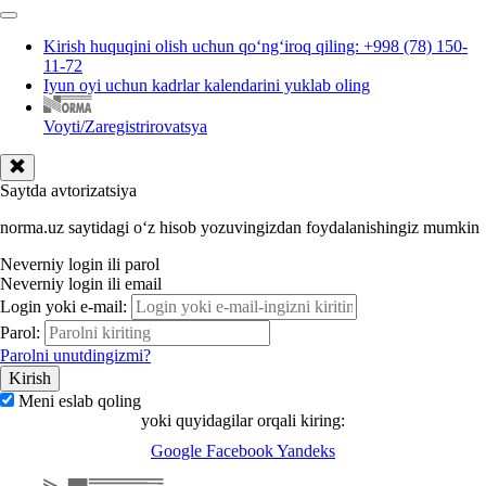
Kirish huquqini olish uchun qoʻngʻiroq qiling: +998 (78) 150-
11-72
Iyun oyi uchun kadrlar kalendarini yuklab oling
Voyti/Zaregistrirovatsya
Saytda avtorizatsiya
norma.uz saytidagi oʻz hisob yozuvingizdan foydalanishingiz mumkin
Neverniy login ili parol
Neverniy login ili email
Login yoki e-mail:
Parol:
Parolni unutdingizmi?
Meni eslab qoling
yoki quyidagilar orqali kiring:
Google
Facebook
Yandeks