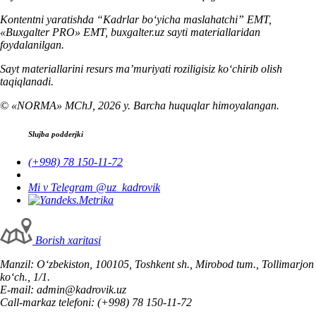
Kontentni yaratishda “Kadrlar boʻyicha maslahatchi” EMT,
«Buxgalter PRO» EMT, buxgalter.uz sayti materiallaridan
foydalanilgan.
Sayt materiallarini resurs ma’muriyati roziligisiz koʻchirib olish
taqiqlanadi.
© «NORMA» MChJ, 2026 y. Barcha huquqlar himoyalangan.
Slujba podderjki
(+998) 78 150-11-72
Mi v Telegram @uz_kadrovik
Borish хaritasi
Manzil: Oʻzbekiston, 100105, Toshkent sh., Mirobod tum., Tollimarjon
koʻch., 1/1.
E-mail: admin@kadrovik.uz
Call-markaz telefoni: (+998) 78 150-11-72