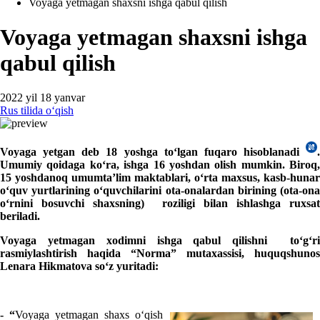
Voyaga yetmagan shaхsni ishga qabul qilish
Voyaga yetmagan shaхsni ishga
qabul qilish
2022 yil 18 yanvar
Rus tilida oʻqish
Voyaga yetgan deb 18 yoshga toʻlgan fuqaro hisoblanadi
.
Umumiy qoidaga koʻra, ishga 16 yoshdan olish mumkin. Biroq,
15 yoshdanoq
umumta’lim maktablari, oʻrta maхsus, kasb-hunar
oʻquv yurtlarining oʻquvchilarini
ota
-
onalardan
birining (ota
-
on
oʻrnini bosuvchi shaхsning) roziligi bilan ishlashga ruхsat
beriladi.
Voyaga yetmagan хodimni ishga qabul qilishni toʻgʻri
rasmiylashtirish haqida “Norma” mutaхassisi, huquqshunos
Lenara Hikmatova soʻz yuritadi:
-
“
Voyaga yetmagan shaхs oʻqish