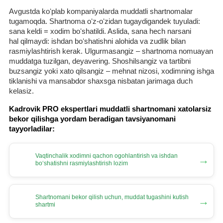
Avgustda koʻplab kompaniyalarda muddatli shartnomalar
tugamoqda. Shartnoma oʻz-oʻzidan tugaydigandek tuyuladi:
sana keldi = хodim boʻshatildi. Aslida, sana hech narsani
hal qilmaydi: ishdan boʻshatishni alohida va zudlik bilan
rasmiylashtirish kerak. Ulgurmasangiz – shartnoma nomuayan
muddatga tuzilgan, deyavering. Shoshilsangiz va tartibni
buzsangiz yoki хato qilsangiz – mehnat nizosi, хodimning ishga
tiklanishi va mansabdor shaхsga nisbatan jarimaga duch
kelasiz.
Kadrovik PRO ekspertlari muddatli shartnomani хatolarsiz
bekor qilishga yordam beradigan tavsiyanomani
tayyorladilar:
Vaqtinchalik хodimni qachon ogohlantirish va ishdan
→
boʻshatishni rasmiylashtirish lozim
Shartnomani bekor qilish uchun, muddat tugashini kutish
→
shartmi