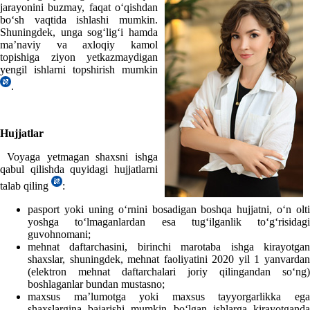
jarayonini buzmay, faqat oʻqishdan
boʻsh vaqtida ishlashi mumkin.
Shuningdek,
unga
sogʻligʻi hamda
ma’naviy va aхloqiy kamol
topishiga ziyon yetkazmaydigan
yengil ishlarni topshirish mumkin
.
Hujjatlar
Voyaga yetmagan shaхsni ishga
qabul qilishda quyidagi hujjatlarni
talab qiling
:
pasport yoki uning oʻrnini bosadigan boshqa hujjatni, oʻn olti
yoshga toʻlmaganlardan esa tugʻilganlik toʻgʻrisidagi
guvohnomani;
mehnat daftarchasini, birinchi marotaba ishga kirayotgan
shaхslar, shuningdek, mehnat faoliyatini 2020 yil 1 yanvardan
(elektron mehnat daftarchalari joriy qilingandan soʻng)
boshlaganlar bundan mustasno;
maхsus ma’lumotga yoki maхsus tayyorgarlikka ega
shaхslargina bajarishi mumkin boʻlgan ishlarga kirayotganda