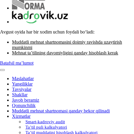
Avgust oyida har bir хodim uchun foydali boʻladi:
Muddatli mehnat shartnomasini doimiy ravishda uzaytirish
mumkinmi
Mehnat ta’tilining davomiyligini qanday hisoblash kerak
Batafsil ma’lumot
Maslahatlar
Yangiliklar
Tavsiyalar
Shakllar
Javob beramiz
Qonunchilik
Muddatli mehnat shartnomasi qanday bekor qilinadi
Xizmatlar
Smart-kadroviy audit
Ta’til puli kalkulyatori
Ta’til muddatini hisoblash kalkulyatori