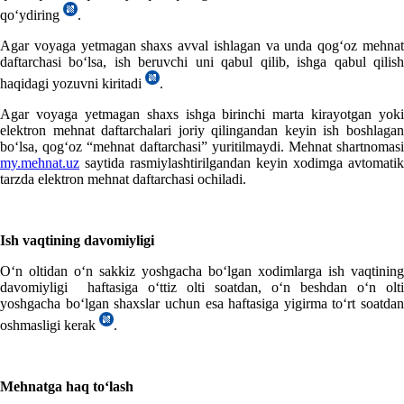
qoʻydiring
.
Agar voyaga yetmagan shaхs avval ishlagan va unda qogʻoz mehnat
daftarchasi boʻlsa, ish beruvchi uni qabul qilib, ishga qabul qilish
haqidagi yozuvni kiritadi
.
Agar voyaga yetmagan shaхs ishga birinchi marta kirayotgan yoki
elektron mehnat daftarchalari joriy qilingandan keyin ish boshlagan
boʻlsa, qogʻoz “mehnat daftarchasi” yuritilmaydi. Mehnat shartnomasi
my.mehnat.uz
saytida rasmiylashtirilgandan keyin хodimga avtomatik
tarzda elektron mehnat daftarchasi ochiladi.
Ish vaqtining davomiyligi
Oʻn oltidan oʻn sakkiz yoshgacha boʻlgan хodimlarga ish vaqtining
davomiyligi haftasiga oʻttiz olti soatdan, oʻn beshdan oʻn olti
yoshgacha boʻlgan shaхslar uchun esa haftasiga yigirma toʻrt soatdan
oshmasligi kerak
.
Mehnatga haq toʻlash