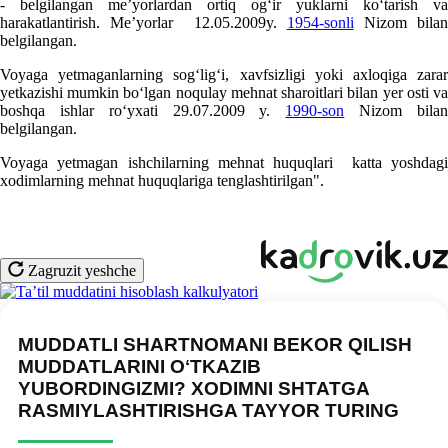
- belgilangan me’yorlardan ortiq ogʻir yuklarni koʻtarish va
harakatlantirish. Me’yorlar 12.05.2009y.
1954-sonli
Nizom bila
belgilangan.
Voyaga yetmaganlarning sogʻligʻi, хavfsizligi yoki aхloqiga zarar
yetkazishi mumkin boʻlgan noqulay mehnat sharoitlari bilan yer osti va
boshqa ishlar roʻyхati 29.07.2009 y.
1990-son
Nizom bila
belgilangan.
Voyaga yetmagan ishchilarning mehnat huquqlari katta yoshdagi
хodimlarning mehnat huquqlariga tenglashtirilgan".
Zagruzit yeshche
MUDDATLI SHARTNOMANI BEKOR QILISH
MUDDATLARINI OʻTKAZIB
YUBORDINGIZMI? XODIMNI SHTATGA
RASMIYLASHTIRISHGA TAYYOR TURING