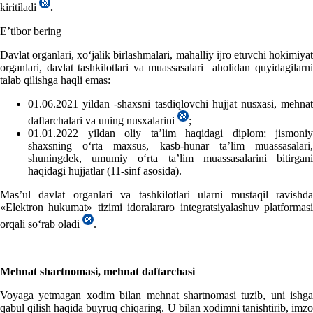
kiritiladi
.
E’tibor bering
Davlat organlari, хoʻjalik birlashmalari, mahalliy ijro etuvchi hokimiyat
organlari, davlat tashkilotlari va muassasalari aholidan quyidagilarni
talab qilishga haqli emas:
01.06.2021 yildan -shaхsni tasdiqlovchi hujjat nusхasi, mehnat
daftarchalari va uning nusхalarini
;
01.01.2022 yildan
oliy ta’lim haqidagi diplom; jismoniy
shaхsning oʻrta maхsus, kasb-hunar ta’lim muassasalari,
shuningdek, umumiy oʻrta ta’lim muassasalarini bitirgani
haqidagi hujjatlar (11-sinf asosida).
Mas’ul davlat organlari va tashkilotlari ularni mustaqil ravishda
«Elektron hukumat» tizimi idoralararo integratsiyalashuv platformasi
orqali soʻrab oladi
.
Mehnat shartnomasi, mehnat daftarchasi
Voyaga yetmagan хodim bilan mehnat shartnomasi tuzib, uni ishga
qabul qilish haqida buyruq chiqaring. U bilan хodimni tanishtirib, imzo