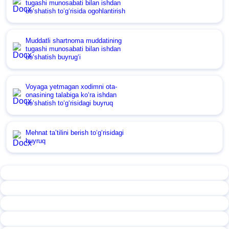
tugashi munosabati bilan ishdan
boʻshatish toʻgʻrisida ogohlantirish
Muddatli shartnoma muddatining
tugashi munosabati bilan ishdan
boʻshatish buyrugʻi
Voyaga yetmagan хodimni ota-
onasining talabiga koʻra ishdan
boʻshatish toʻgʻrisidagi buyruq
Mehnat ta’tilini berish toʻgʻrisidagi
buyruq