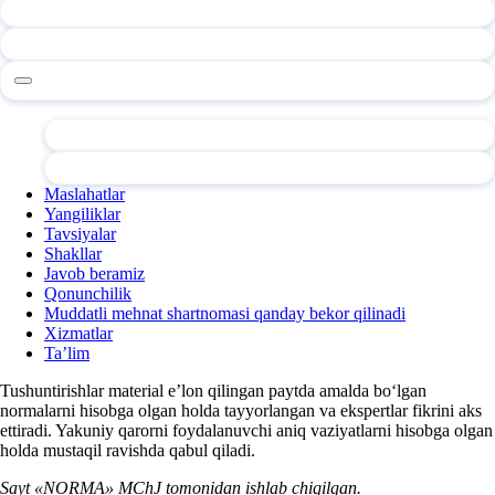
Maslahatlar
Yangiliklar
Tavsiyalar
Shakllar
Javob beramiz
Qonunchilik
Muddatli mehnat shartnomasi qanday bekor qilinadi
Xizmatlar
Ta’lim
Tushuntirishlar material e’lon qilingan paytda amalda boʻlgan
normalarni hisobga olgan holda tayyorlangan va ekspertlar fikrini aks
ettiradi. Yakuniy qarorni foydalanuvchi aniq vaziyatlarni hisobga olgan
holda mustaqil ravishda qabul qiladi.
Sayt «NORMA» MChJ tomonidan ishlab chiqilgan.