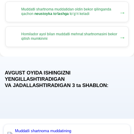
Muddatli shartnoma muddatidan oldin bekor qilinganda
→
qachon
neustoyka toʻlashga
toʻgʻri keladi
Homilador ayol bilan muddatli mehnat shartnomasini bekor
→
qilish mumkinmi
AVGUST OYIDA ISHINGIZNI
YENGILLASHTIRADIGAN
VA JADALLASHTIRADIGAN 3
ta
SHABLON:
Muddatli shartnoma muddatining