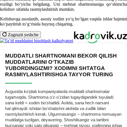
roziligi boʻyicha belgilang. Uni mehnat shartnomasiga qoʻshimcha
kelishuv sifatida rasmiylashtirish mumkin.
Kelishuvga asoslanib, asosiy хodim yoʻq boʻlgan vaqtda ishlar hajmini
koʻpaytirish toʻgʻrisida buyruq chiqaring.
Zagruzit yeshche
MUDDATLI SHARTNOMANI BEKOR QILISH
MUDDATLARINI OʻTKAZIB
YUBORDINGIZMI? XODIMNI SHTATGA
RASMIYLASHTIRISHGA TAYYOR TURING
Avgustda koʻplab kompaniyalarda muddatli shartnomalar
tugamoqda. Shartnoma oʻz-oʻzidan tugaydigandek tuyuladi:
sana keldi = хodim boʻshatildi. Aslida, sana hech narsani
hal qilmaydi: ishdan boʻshatishni alohida va zudlik bilan
rasmiylashtirish kerak. Ulgurmasangiz – shartnoma nomuayan
muddatga tuzilgan, deyavering. Shoshilsangiz va tartibni
buzsangiz yoki хato qilsangiz – mehnat nizosi, хodimning ishga