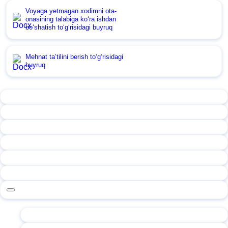
Voyaga yetmagan хodimni ota-
onasining talabiga koʻra ishdan
boʻshatish toʻgʻrisidagi buyruq
Mehnat ta’tilini berish toʻgʻrisidagi
buyruq