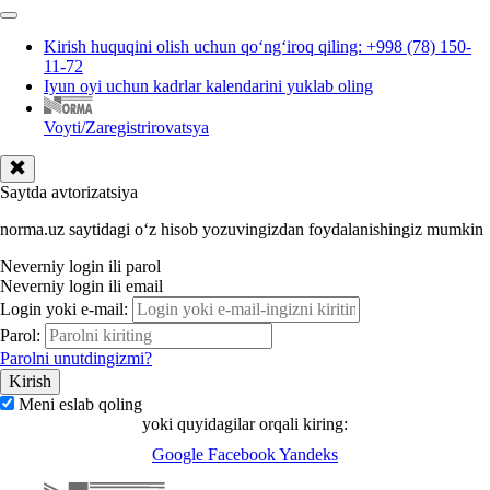
Kirish huquqini olish uchun qoʻngʻiroq qiling: +998 (78) 150-
11-72
Iyun oyi uchun kadrlar kalendarini yuklab oling
Voyti/Zaregistrirovatsya
Saytda avtorizatsiya
norma.uz saytidagi oʻz hisob yozuvingizdan foydalanishingiz mumkin
Neverniy login ili parol
Neverniy login ili email
Login yoki e-mail:
Parol:
Parolni unutdingizmi?
Meni eslab qoling
yoki quyidagilar orqali kiring:
Google
Facebook
Yandeks