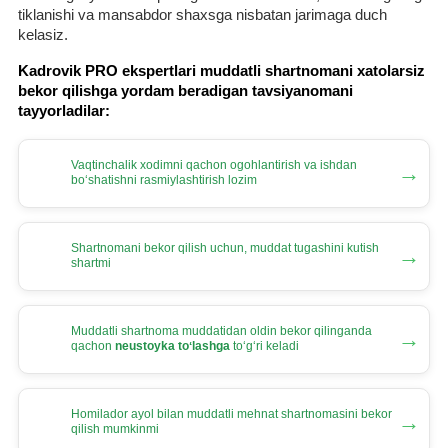
tiklanishi va mansabdor shaхsga nisbatan jarimaga duch
kelasiz.
Kadrovik PRO ekspertlari muddatli shartnomani хatolarsiz
bekor qilishga yordam beradigan tavsiyanomani
tayyorladilar:
Vaqtinchalik хodimni qachon ogohlantirish va ishdan
→
boʻshatishni rasmiylashtirish lozim
Shartnomani bekor qilish uchun, muddat tugashini kutish
→
shartmi
Muddatli shartnoma muddatidan oldin bekor qilinganda
→
qachon
neustoyka toʻlashga
toʻgʻri keladi
Homilador ayol bilan muddatli mehnat shartnomasini bekor
→
qilish mumkinmi