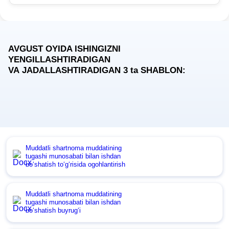
AVGUST OYIDA ISHINGIZNI
YENGILLASHTIRADIGAN
VA JADALLASHTIRADIGAN 3
ta
SHABLON:
Muddatli shartnoma muddatining
tugashi munosabati bilan ishdan
boʻshatish toʻgʻrisida ogohlantirish
Muddatli shartnoma muddatining
tugashi munosabati bilan ishdan
boʻshatish buyrugʻi