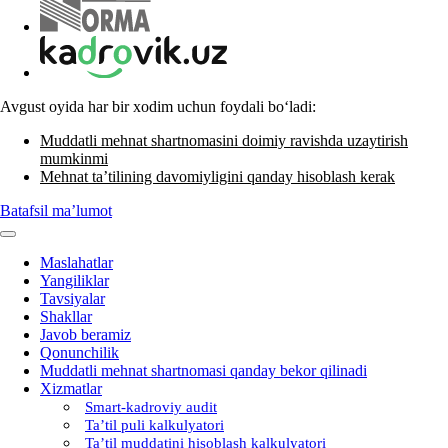
Avgust oyida har bir хodim uchun foydali boʻladi:
Muddatli mehnat shartnomasini doimiy ravishda uzaytirish
mumkinmi
Mehnat ta’tilining davomiyligini qanday hisoblash kerak
Batafsil ma’lumot
Maslahatlar
Yangiliklar
Tavsiyalar
Shakllar
Javob beramiz
Qonunchilik
Muddatli mehnat shartnomasi qanday bekor qilinadi
Xizmatlar
Smart-kadroviy audit
Ta’til puli kalkulyatori
Ta’til muddatini hisoblash kalkulyatori