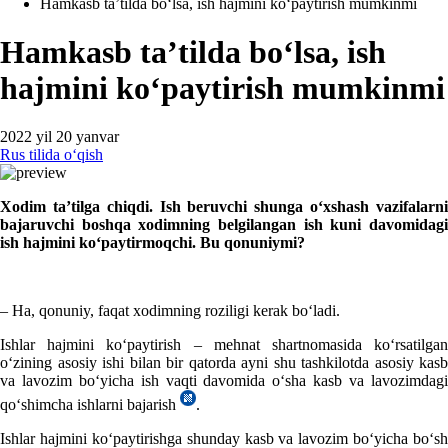
Hamkasb ta’tilda boʻlsa, ish hajmini koʻpaytirish mumkinmi
Hamkasb ta’tilda boʻlsa, ish
hajmini koʻpaytirish mumkinmi
2022 yil 20 yanvar
Rus tilida oʻqish
Xodim
ta’tilga
chiqdi
.
Ish
beruvchi
shunga
oʻхshash
vazifalarn
bajaruvchi
boshqa
хodimning
belgilangan
ish
kuni
davomidag
ish
hajmini
koʻpaytirmoqchi
.
Bu
qonuniymi
?
– Ha, qonuniy, faqat хodimning roziligi kerak boʻladi.
Ishlar hajmini koʻpaytirish – mehnat shartnomasida koʻrsatilgan
oʻzining asosiy ishi bilan bir qatorda ayni shu tashkilotda asosiy kasb
va lavozim boʻyicha ish vaqti davomida oʻsha kasb va lavozimdagi
qoʻshimcha ishlarni bajarish
.
Ishlar hajmini koʻpaytirishga shunday kasb va lavozim boʻyicha boʻsh