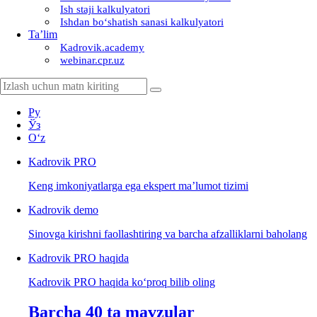
Ish staji kalkulyatori
Ishdan boʻshatish sanasi kalkulyatori
Ta’lim
Kadrovik.academy
webinar.cpr.uz
Ру
Ўз
Oʻz
Kadrovik
PRO
Keng imkoniyatlarga ega ekspert ma’lumot tizimi
Kadrovik
demo
Sinovga kirishni faollashtiring va barcha afzalliklarni baholang
Kadrovik PRO haqida
Kadrovik PRO haqida koʻproq bilib oling
Barcha 40 ta mavzular