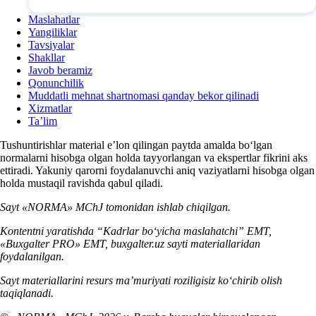
Maslahatlar
Yangiliklar
Tavsiyalar
Shakllar
Javob beramiz
Qonunchilik
Muddatli mehnat shartnomasi qanday bekor qilinadi
Xizmatlar
Ta’lim
Tushuntirishlar material e’lon qilingan paytda amalda boʻlgan
normalarni hisobga olgan holda tayyorlangan va ekspertlar fikrini aks
ettiradi. Yakuniy qarorni foydalanuvchi aniq vaziyatlarni hisobga olgan
holda mustaqil ravishda qabul qiladi.
Sayt «NORMA» MChJ tomonidan ishlab chiqilgan.
Kontentni yaratishda “Kadrlar boʻyicha maslahatchi” EMT,
«Buxgalter PRO» EMT, buxgalter.uz sayti materiallaridan
foydalanilgan.
Sayt materiallarini resurs ma’muriyati roziligisiz koʻchirib olish
taqiqlanadi.