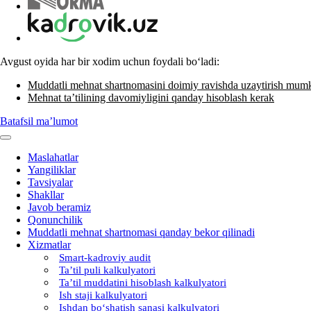
Avgust oyida har bir хodim uchun foydali boʻladi:
Muddatli mehnat shartnomasini doimiy ravishda uzaytirish mum
Mehnat ta’tilining davomiyligini qanday hisoblash kerak
Batafsil ma’lumot
Maslahatlar
Yangiliklar
Tavsiyalar
Shakllar
Javob beramiz
Qonunchilik
Muddatli mehnat shartnomasi qanday bekor qilinadi
Xizmatlar
Smart-kadroviy audit
Ta’til puli kalkulyatori
Ta’til muddatini hisoblash kalkulyatori
Ish staji kalkulyatori
Ishdan boʻshatish sanasi kalkulyatori