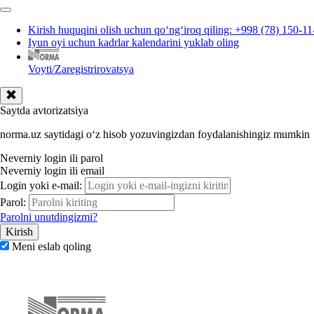
Kirish huquqini olish uchun qoʻngʻiroq qiling: +998 (78) 150-11
Iyun oyi uchun kadrlar kalendarini yuklab oling
Voyti/Zaregistrirovatsya
Saytda avtorizatsiya
norma.uz saytidagi oʻz hisob yozuvingizdan foydalanishingiz mumkin
Neverniy login ili parol
Neverniy login ili email
Login yoki e-mail:
Parol:
Parolni unutdingizmi?
Meni eslab qoling