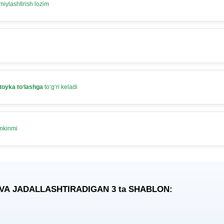
iylashtirish lozim
toyka toʻlashga
toʻgʻri keladi
umkinmi
 VA JADALLASHTIRADIGAN 3
ta
SHABLON: