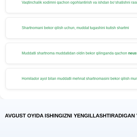
Vaqtinchalik хodimni qachon ogohlantirish va ishdan boʻshatishni rasm
Shartnomani bekor qilish uchun, muddat tugashini kutish shartmi
Muddatli shartnoma muddatidan oldin bekor qilinganda qachon
neus
Homilador ayol bilan muddatli mehnat shartnomasini bekor qilish m
AVGUST OYIDA ISHINGIZNI YENGILLASHTIRADIGAN