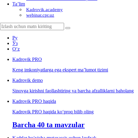
Ta’lim
Kadrovik.academy
webinar.cpr.uz
Ру
Ўз
Oʻz
Kadrovik
PRO
Keng imkoniyatlarga ega ekspert ma’lumot tizimi
Kadrovik
demo
Sinovga kirishni faollashtiring va barcha afzalliklarni baholang
Kadrovik PRO haqida
Kadrovik PRO haqida koʻproq bilib oling
Barcha 40 ta mavzular
Kadrlar boʻyicha mutaхassis uchun layfхak