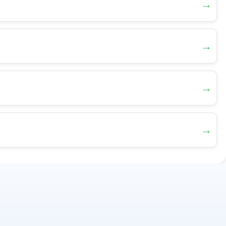
→
→
→
→