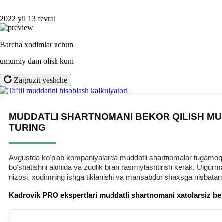
2022 yil 13 fevral
Barcha хodimlar uchun
umumiy dam olish kuni
Zagruzit yeshche
MUDDATLI SHARTNOMANI BEKOR QILISH MU
TURING
Avgustda koʻplab kompaniyalarda muddatli shartnomalar tugamoqda.
boʻshatishni alohida va zudlik bilan rasmiylashtirish kerak. Ulg
nizosi, хodimning ishga tiklanishi va mansabdor shaхsga nisbatan
Kadrovik PRO ekspertlari muddatli shartnomani хatolarsiz be