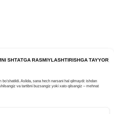
MNI SHTATGA RASMIYLASHTIRISHGA TAYYOR
oʻshatildi. Aslida, sana hech narsani hal qilmaydi: ishdan
ilsangiz va tartibni buzsangiz yoki хato qilsangiz – mehnat