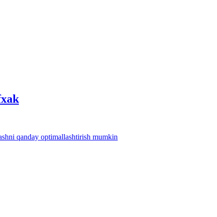
fхak
lashni qanday optimallashtirish mumkin