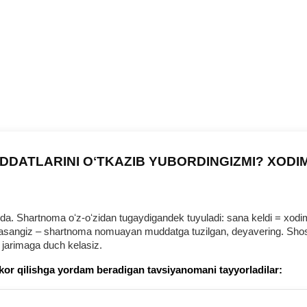
DDATLARINI OʻTKAZIB YUBORDINGIZMI? XODI
 Shartnoma oʻz-oʻzidan tugaydigandek tuyuladi: sana keldi = хodim b
urmasangiz – shartnoma nomuayan muddatga tuzilgan, deyavering. Shosh
 jarimaga duch kelasiz.
kor qilishga yordam beradigan tavsiyanomani tayyorladilar: