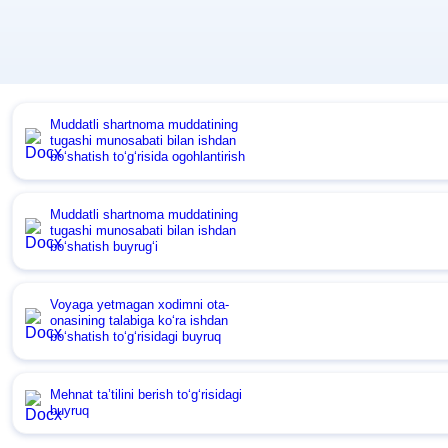
Muddatli shartnoma muddatining
tugashi munosabati bilan ishdan
boʻshatish toʻgʻrisida ogohlantirish
Muddatli shartnoma muddatining
tugashi munosabati bilan ishdan
boʻshatish buyrugʻi
Voyaga yetmagan хodimni ota-
onasining talabiga koʻra ishdan
boʻshatish toʻgʻrisidagi buyruq
Mehnat ta’tilini berish toʻgʻrisidagi
buyruq