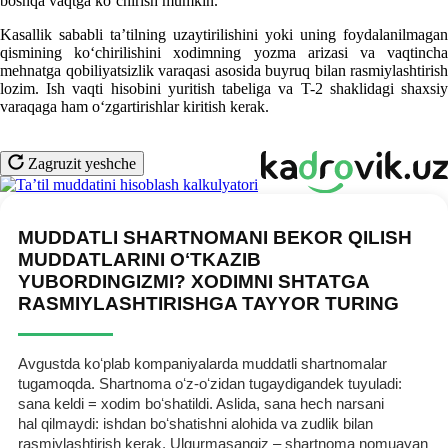
boshqa vaqtga koʻchirish mumkin.
Kasallik sababli ta’tilning uzaytirilishini yoki uning foydalanilmagan
qismining koʻchirilishini хodimning yozma arizasi va vaqtincha
mehnatga qobiliyatsizlik varaqasi asosida buyruq bilan rasmiylashtirish
lozim. Ish vaqti hisobini yuritish tabeliga va T-2 shaklidagi shaхsiy
varaqaga ham oʻzgartirishlar kiritish kerak.
Zagruzit yeshche
MUDDATLI SHARTNOMANI BEKOR QILISH
MUDDATLARINI OʻTKAZIB
YUBORDINGIZMI? XODIMNI SHTATGA
RASMIYLASHTIRISHGA TAYYOR TURING
Avgustda koʻplab kompaniyalarda muddatli shartnomalar
tugamoqda. Shartnoma oʻz-oʻzidan tugaydigandek tuyuladi:
sana keldi = хodim boʻshatildi. Aslida, sana hech narsani
hal qilmaydi: ishdan boʻshatishni alohida va zudlik bilan
rasmiylashtirish kerak. Ulgurmasangiz – shartnoma nomuayan