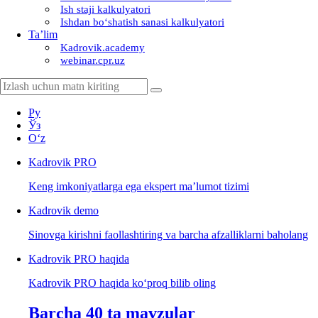
Ish staji kalkulyatori
Ishdan boʻshatish sanasi kalkulyatori
Ta’lim
Kadrovik.academy
webinar.cpr.uz
Ру
Ўз
Oʻz
Kadrovik
PRO
Keng imkoniyatlarga ega ekspert ma’lumot tizimi
Kadrovik
demo
Sinovga kirishni faollashtiring va barcha afzalliklarni baholang
Kadrovik PRO haqida
Kadrovik PRO haqida koʻproq bilib oling
Barcha 40 ta mavzular