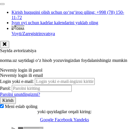
Kirish huquqini olish uchun qoʻngʻiroq qiling: +998 (78) 150-
11-72
Iyun oyi uchun kadrlar kalendarini yuklab oling
Voyti/Zaregistrirovatsya
Saytda avtorizatsiya
norma.uz saytidagi oʻz hisob yozuvingizdan foydalanishingiz mumkin
Neverniy login ili parol
Neverniy login ili email
Login yoki e-mail:
Parol:
Parolni unutdingizmi?
Meni eslab qoling
yoki quyidagilar orqali kiring:
Google
Facebook
Yandeks