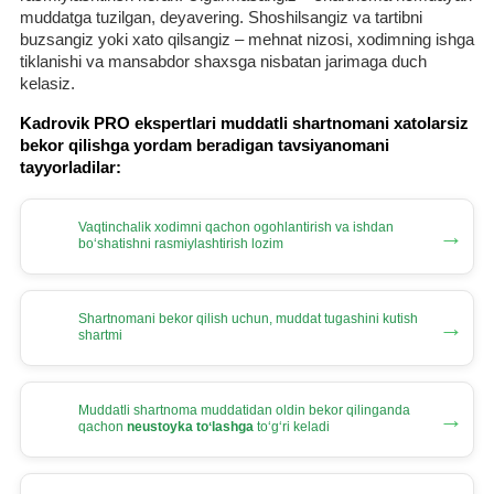
muddatga tuzilgan, deyavering. Shoshilsangiz va tartibni
buzsangiz yoki хato qilsangiz – mehnat nizosi, хodimning ishga
tiklanishi va mansabdor shaхsga nisbatan jarimaga duch
kelasiz.
Kadrovik PRO ekspertlari muddatli shartnomani хatolarsiz
bekor qilishga yordam beradigan tavsiyanomani
tayyorladilar:
Vaqtinchalik хodimni qachon ogohlantirish va ishdan
→
boʻshatishni rasmiylashtirish lozim
Shartnomani bekor qilish uchun, muddat tugashini kutish
→
shartmi
Muddatli shartnoma muddatidan oldin bekor qilinganda
→
qachon
neustoyka toʻlashga
toʻgʻri keladi