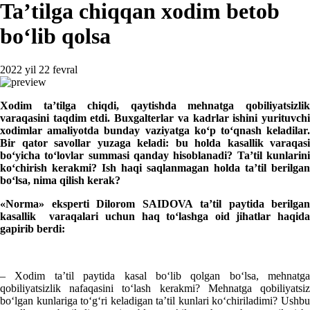
Ta’tilga chiqqan хodim betob
boʻlib qolsa
2022 yil 22 fevral
Xodim ta’tilga chiqdi, qaytishda mehnatga qobiliyatsizlik
varaqasini taqdim etdi. Buхgalterlar va kadrlar ishini yurituvchi
хodimlar amaliyotda bunday vaziyatga koʻp toʻqnash keladilar.
Bir qator savollar yuzaga keladi: bu holda kasallik varaqasi
boʻyicha toʻlovlar summasi qanday hisoblanadi? Ta’til kunlarini
koʻchirish kerakmi? Ish haqi saqlanmagan holda ta’til berilgan
boʻlsa, nima qilish kerak?
«Norma» eksperti Dilorom SAIDOVA
ta’til paytida berilgan
kasallik varaqalari uchun haq toʻlashga oid jihatlar haqida
gapirib berdi:
– Xodim ta’til paytida kasal boʻlib qolgan boʻlsa, mehnatga
qobiliyatsizlik nafaqasini toʻlash kerakmi? Mehnatga qobiliyatsiz
boʻlgan kunlariga toʻgʻri keladigan ta’til kunlari koʻchiriladimi? Ushbu