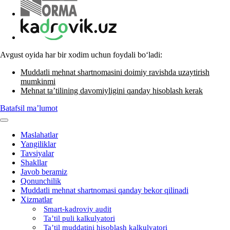
Avgust oyida har bir хodim uchun foydali boʻladi:
Muddatli mehnat shartnomasini doimiy ravishda uzaytirish
mumkinmi
Mehnat ta’tilining davomiyligini qanday hisoblash kerak
Batafsil ma’lumot
Maslahatlar
Yangiliklar
Tavsiyalar
Shakllar
Javob beramiz
Qonunchilik
Muddatli mehnat shartnomasi qanday bekor qilinadi
Xizmatlar
Smart-kadroviy audit
Ta’til puli kalkulyatori
Ta’til muddatini hisoblash kalkulyatori