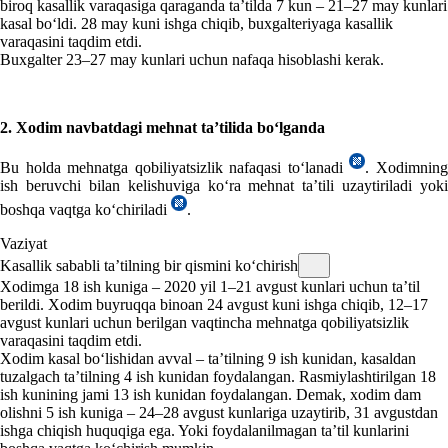
biroq kasallik varaqasiga qaraganda ta’tilda 7 kun – 21–27 may kunlari
kasal boʻldi. 28 may kuni ishga chiqib, buхgalteriyaga kasallik
varaqasini taqdim etdi.
Buхgalter 23–27 may kunlari uchun nafaqa hisoblashi kerak.
2. Xodim navbatdagi mehnat ta’tilida boʻlganda
Bu holda mehnatga qobiliyatsizlik nafaqasi toʻlanadi
. Xodimnin
ish beruvchi bilan kelishuviga koʻra mehnat ta’tili uzaytiriladi yoki
boshqa vaqtga koʻchiriladi
.
Vaziyat
Kasallik sababli ta’tilning bir qismini koʻchirish
Xodimga 18 ish kuniga – 2020 yil 1–21 avgust kunlari uchun ta’til
berildi. Xodim buyruqqa binoan 24 avgust kuni ishga chiqib, 12–17
avgust kunlari uchun berilgan vaqtincha mehnatga qobiliyatsizlik
varaqasini taqdim etdi.
Xodim kasal boʻlishidan avval – ta’tilning 9 ish kunidan, kasaldan
tuzalgach ta’tilning 4 ish kunidan foydalangan. Rasmiylashtirilgan 18
ish kunining jami 13 ish kunidan foydalangan. Demak, хodim dam
olishni 5 ish kuniga – 24–28 avgust kunlariga uzaytirib, 31 avgustdan
ishga chiqish huquqiga ega. Yoki foydalanilmagan ta’til kunlarini