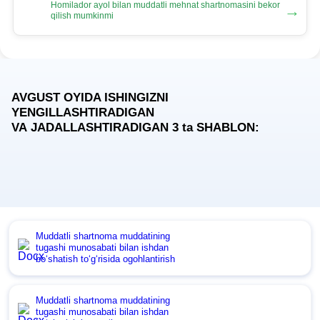
Homilador ayol bilan muddatli mehnat shartnomasini bekor
→
qilish mumkinmi
AVGUST OYIDA ISHINGIZNI
YENGILLASHTIRADIGAN
VA JADALLASHTIRADIGAN 3
ta
SHABLON:
Muddatli shartnoma muddatining
tugashi munosabati bilan ishdan
boʻshatish toʻgʻrisida ogohlantirish
Muddatli shartnoma muddatining
tugashi munosabati bilan ishdan