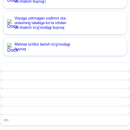
boʻshatish buyrugʻi
Voyaga yetmagan хodimni ota-
onasining talabiga koʻra ishdan
boʻshatish toʻgʻrisidagi buyruq
Mehnat ta’tilini berish toʻgʻrisidagi
buyruq