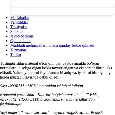
Maslahatlar
Yangiliklar
Tavsiyalar
Shakllar
Javob beramiz
Qonunchilik
Muddatli mehnat shartnomasi qanday bekor qilinadi
Xizmatlar
Ta’lim
Tushuntirishlar material e’lon qilingan paytda amalda boʻlgan
normalarni hisobga olgan holda tayyorlangan va ekspertlar fikrini aks
ettiradi. Yakuniy qarorni foydalanuvchi aniq vaziyatlarni hisobga olgan
holda mustaqil ravishda qabul qiladi.
Sayt «NORMA» MChJ tomonidan ishlab chiqilgan.
Kontentni yaratishda “Kadrlar boʻyicha maslahatchi” EMT,
«Buxgalter PRO» EMT, buxgalter.uz sayti materiallaridan
foydalanilgan.
Sayt materiallarini resurs ma’muriyati roziligisiz koʻchirib olish