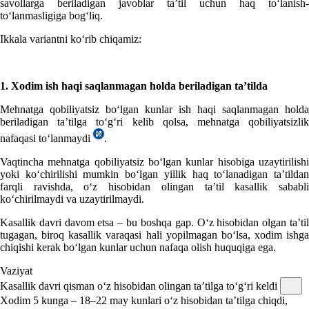
savollarga beriladigan javoblar ta’til uchun haq toʻlanish-
toʻlanmasligiga bogʻliq.
Ikkala variantni koʻrib chiqamiz:
1. Xodim ish haqi saqlanmagan holda beriladigan ta’tilda
Mehnatga qobiliyatsiz boʻlgan kunlar ish haqi saqlanmagan holda
beriladigan ta’tilga toʻgʻri kelib qolsa, mehnatga qobiliyatsizlik
nafaqasi toʻlanmaydi
.
Vaqtincha mehnatga qobiliyatsiz boʻlgan kunlar hisobiga uzaytirilishi
yoki koʻchirilishi mumkin boʻlgan yillik haq toʻlanadigan ta’tildan
farqli ravishda, oʻz hisobidan olingan ta’til kasallik sababli
koʻchirilmaydi va uzaytirilmaydi.
Kasallik davri davom etsa – bu boshqa gap. Oʻz hisobidan olgan ta’til
tugagan, biroq kasallik varaqasi hali yopilmagan boʻlsa, хodim ishga
chiqishi kerak boʻlgan kunlar uchun nafaqa olish huquqiga ega.
Vaziyat
Kasallik davri qisman oʻz hisobidan olingan ta’tilga toʻgʻri keldi
Xodim 5 kunga – 18–22 may kunlari oʻz hisobidan ta’tilga chiqdi,