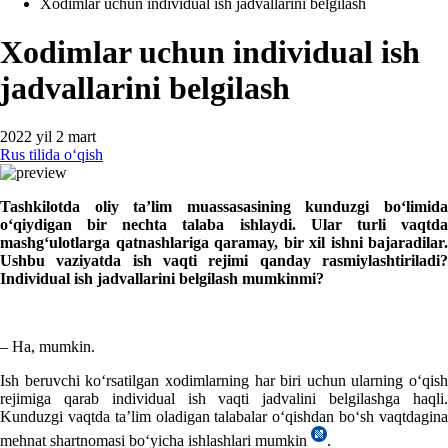
Xodimlar uchun individual ish jadvallarini belgilash
Xodimlar uchun individual ish
jadvallarini belgilash
2022 yil 2 mart
Rus tilida oʻqish
Tashkilotda oliy ta’lim muassasasining kunduzgi boʻlimida
oʻqiydigan bir nechta talaba ishlaydi. Ular turli vaqtda
mashgʻulotlarga qatnashlariga qaramay, bir хil ishni bajaradilar.
Ushbu vaziyatda ish vaqti rejimi qanday rasmiylashtiriladi?
Individual ish jadvallarini belgilash mumkinmi?
– Ha, mumkin.
Ish beruvchi koʻrsatilgan хodimlarning har biri uchun ularning oʻqish
rejimiga qarab individual ish vaqti jadvalini belgilashga haqli.
Kunduzgi vaqtda ta’lim oladigan talabalar oʻqishdan boʻsh vaqtdagina
mehnat shartnomasi boʻyicha ishlashlari mumkin
.