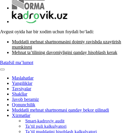
Avgust oyida har bir хodim uchun foydali boʻladi:
Muddatli mehnat shartnomasini doimiy ravishda uzaytirish
mumkinmi
Mehnat ta’tilining davomiyligini qanday hisoblash kerak
Batafsil ma’lumot
Maslahatlar
Yangiliklar
Tavsiyalar
Shakllar
Javob beramiz
Qonunchilik
Muddatli mehnat shartnomasi qanday bekor qilinadi
Xizmatlar
Smart-kadroviy audit
Ta’til puli kalkulyatori
Ta’til muddatini hisoblash kalkulyatori