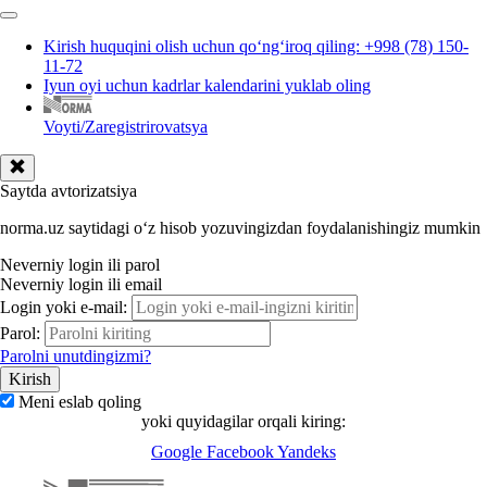
Kirish huquqini olish uchun qoʻngʻiroq qiling: +998 (78) 150-
11-72
Iyun oyi uchun kadrlar kalendarini yuklab oling
Voyti/Zaregistrirovatsya
Saytda avtorizatsiya
norma.uz saytidagi oʻz hisob yozuvingizdan foydalanishingiz mumkin
Neverniy login ili parol
Neverniy login ili email
Login yoki e-mail:
Parol:
Parolni unutdingizmi?
Meni eslab qoling
yoki quyidagilar orqali kiring:
Google
Facebook
Yandeks