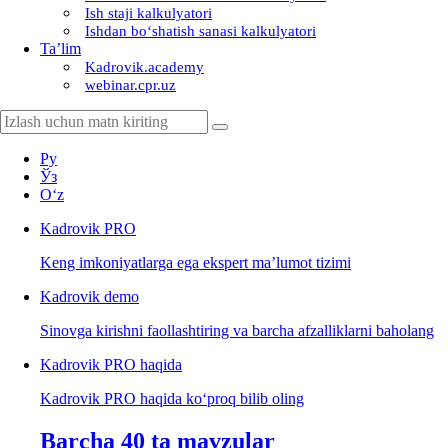
Ish staji kalkulyatori
Ishdan boʻshatish sanasi kalkulyatori
Ta’lim
Kadrovik.academy
webinar.cpr.uz
Ру
Ўз
Oʻz
Kadrovik
PRO
Keng imkoniyatlarga ega ekspert ma’lumot tizimi
Kadrovik
demo
Sinovga kirishni faollashtiring va barcha afzalliklarni baholang
Kadrovik PRO haqida
Kadrovik PRO haqida koʻproq bilib oling
Barcha 40 ta mavzular