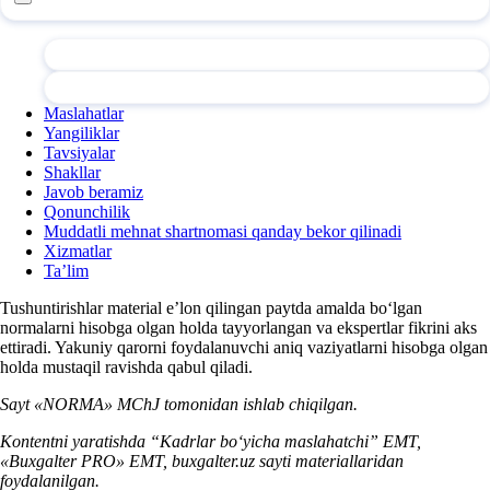
Maslahatlar
Yangiliklar
Tavsiyalar
Shakllar
Javob beramiz
Qonunchilik
Muddatli mehnat shartnomasi qanday bekor qilinadi
Xizmatlar
Ta’lim
Tushuntirishlar material e’lon qilingan paytda amalda boʻlgan
normalarni hisobga olgan holda tayyorlangan va ekspertlar fikrini aks
ettiradi. Yakuniy qarorni foydalanuvchi aniq vaziyatlarni hisobga olgan
holda mustaqil ravishda qabul qiladi.
Sayt «NORMA» MChJ tomonidan ishlab chiqilgan.
Kontentni yaratishda “Kadrlar boʻyicha maslahatchi” EMT,
«Buxgalter PRO» EMT, buxgalter.uz sayti materiallaridan
foydalanilgan.