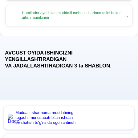
Homilador ayol bilan muddatli mehnat shartnomasini bekor
→
qilish mumkinmi
AVGUST OYIDA ISHINGIZNI
YENGILLASHTIRADIGAN
VA JADALLASHTIRADIGAN 3
ta
SHABLON:
Muddatli shartnoma muddatining
tugashi munosabati bilan ishdan
boʻshatish toʻgʻrisida ogohlantirish