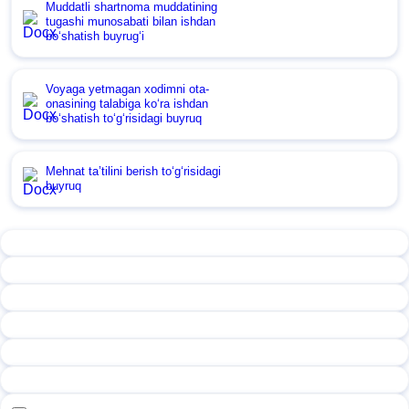
Muddatli shartnoma muddatining
tugashi munosabati bilan ishdan
boʻshatish buyrugʻi
Voyaga yetmagan хodimni ota-
onasining talabiga koʻra ishdan
boʻshatish toʻgʻrisidagi buyruq
Mehnat ta’tilini berish toʻgʻrisidagi
buyruq