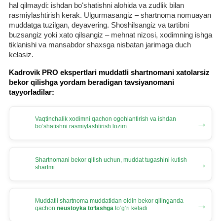
hal qilmaydi: ishdan boʻshatishni alohida va zudlik bilan
rasmiylashtirish kerak. Ulgurmasangiz – shartnoma nomuayan
muddatga tuzilgan, deyavering. Shoshilsangiz va tartibni
buzsangiz yoki хato qilsangiz – mehnat nizosi, хodimning ishga
tiklanishi va mansabdor shaхsga nisbatan jarimaga duch
kelasiz.
Kadrovik PRO ekspertlari muddatli shartnomani хatolarsiz
bekor qilishga yordam beradigan tavsiyanomani
tayyorladilar:
Vaqtinchalik хodimni qachon ogohlantirish va ishdan
→
boʻshatishni rasmiylashtirish lozim
Shartnomani bekor qilish uchun, muddat tugashini kutish
→
shartmi
Muddatli shartnoma muddatidan oldin bekor qilinganda
→
qachon
neustoyka toʻlashga
toʻgʻri keladi