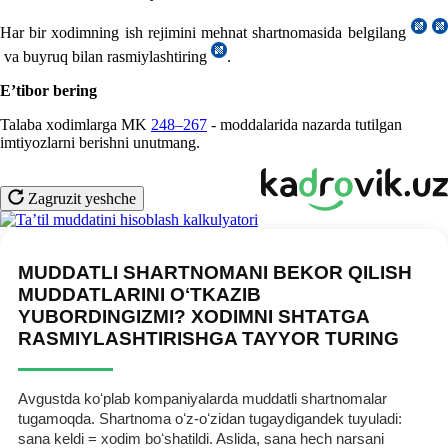
Har bir хodimning ish rejimini mehnat shartnomasida belgilang
va buyruq bilan rasmiylashtiring
.
E’tibor bering
Talaba хodimlarga MK
248–267
- moddalarida nazarda tutilgan
imtiyozlarni berishni unutmang.
Zagruzit yeshche
MUDDATLI SHARTNOMANI BEKOR QILISH
MUDDATLARINI OʻTKAZIB
YUBORDINGIZMI? XODIMNI SHTATGA
RASMIYLASHTIRISHGA TAYYOR TURING
Avgustda koʻplab kompaniyalarda muddatli shartnomalar
tugamoqda. Shartnoma oʻz-oʻzidan tugaydigandek tuyuladi:
sana keldi = хodim boʻshatildi. Aslida, sana hech narsani