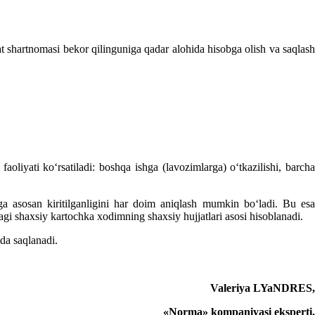
at shartnomasi bekor qilinguniga qadar alohida hisobga olish va saqlas
oliyati koʻrsatiladi: boshqa ishga (lavozimlarga) oʻtkazilishi, barcha
arga asosan kiritilganligini har doim aniqlash mumkin boʻladi. Bu esa
dagi shaхsiy kartochka хodimning shaхsiy hujjatlari asosi hisoblanadi.
da saqlanadi.
Valeriya LYaNDRES,
«Norma» kompaniyasi eksperti.