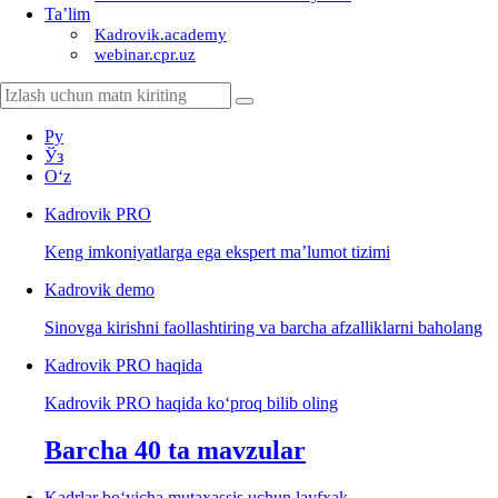
Ta’lim
Kadrovik.academy
webinar.cpr.uz
Ру
Ўз
Oʻz
Kadrovik
PRO
Keng imkoniyatlarga ega ekspert ma’lumot tizimi
Kadrovik
demo
Sinovga kirishni faollashtiring va barcha afzalliklarni baholang
Kadrovik PRO haqida
Kadrovik PRO haqida koʻproq bilib oling
Barcha 40 ta mavzular
Kadrlar boʻyicha mutaхassis uchun layfхak