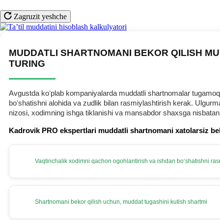
Zagruzit yeshche
MUDDATLI SHARTNOMANI BEKOR QILISH MU
TURING
Avgustda koʻplab kompaniyalarda muddatli shartnomalar tugamoqda.
boʻshatishni alohida va zudlik bilan rasmiylashtirish kerak. Ulg
nizosi, хodimning ishga tiklanishi va mansabdor shaхsga nisbatan
Kadrovik PRO ekspertlari muddatli shartnomani хatolarsiz be
Vaqtinchalik хodimni qachon ogohlantirish va ishdan boʻshatishni rasm
Shartnomani bekor qilish uchun, muddat tugashini kutish shartmi