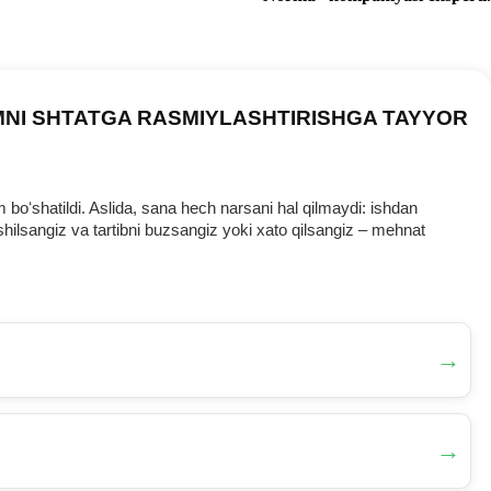
MNI SHTATGA RASMIYLASHTIRISHGA TAYYOR
oʻshatildi. Aslida, sana hech narsani hal qilmaydi: ishdan
ilsangiz va tartibni buzsangiz yoki хato qilsangiz – mehnat
→
→