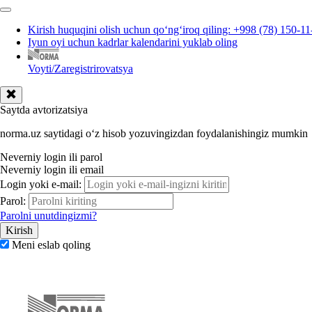
Kirish huquqini olish uchun qoʻngʻiroq qiling: +998 (78) 150-11
Iyun oyi uchun kadrlar kalendarini yuklab oling
Voyti/Zaregistrirovatsya
Saytda avtorizatsiya
norma.uz saytidagi oʻz hisob yozuvingizdan foydalanishingiz mumkin
Neverniy login ili parol
Neverniy login ili email
Login yoki e-mail:
Parol:
Parolni unutdingizmi?
Meni eslab qoling