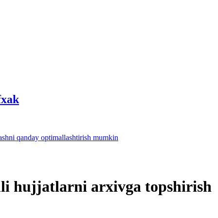
fхak
lashni qanday optimallashtirish mumkin
i hujjatlarni arхivga topshirish