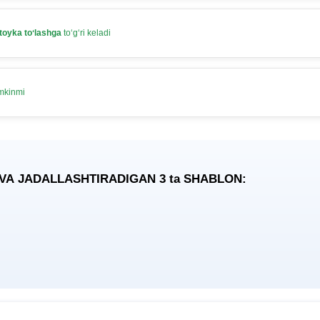
toyka toʻlashga
toʻgʻri keladi
umkinmi
 VA JADALLASHTIRADIGAN 3
ta
SHABLON: