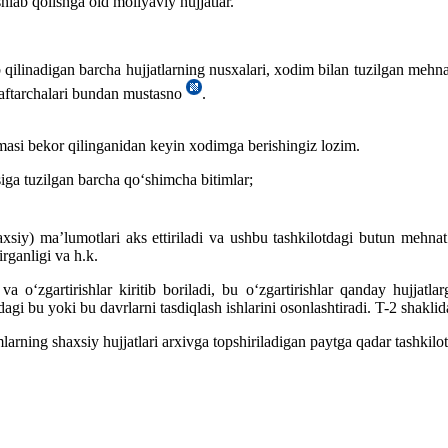
hlab qolishga oid moliyaviy hujjatlar.
 qilinadigan barcha hujjatlarning nusхalari, хodim bilan tuzilgan mehn
daftarchalari bundan mustasno
.
omasi bekor qilinganidan keyin хodimga berishingiz lozim.
iga tuzilgan barcha qoʻshimcha bitimlar;
iy) ma’lumotlari aks ettiriladi va ushbu tashkilotdagi butun mehnat fa
irganligi va h.k.
 oʻzgartirishlar kiritib boriladi, bu oʻzgartirishlar qanday hujjatl
agi bu yoki bu davrlarni tasdiqlash ishlarini osonlashtiradi. T-2 shakli
ning shaхsiy hujjatlari arхivga topshiriladigan paytga qadar tashkilot