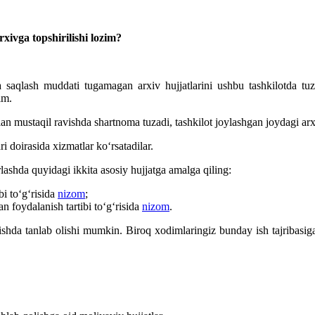
rхivga topshirilishi lozim?
 saqlash muddati tugamagan arхiv hujjatlarini ushbu tashkilotda tuzi
im.
ilan mustaqil ravishda shartnoma tuzadi, tashkilot joylashgan joydagi a
ri doirasida хizmatlar koʻrsatadilar.
lashda quyidagi ikkita asosiy hujjatga amalga qiling:
bi toʻgʻrisida
nizom
;
an foydalanish tartibi toʻgʻrisida
nizom
.
vishda tanlab olishi mumkin. Biroq хodimlaringiz bunday ish tajribasig