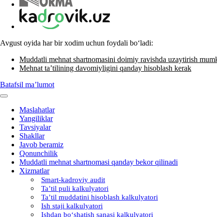
Avgust oyida har bir хodim uchun foydali boʻladi:
Muddatli mehnat shartnomasini doimiy ravishda uzaytirish mum
Mehnat ta’tilining davomiyligini qanday hisoblash kerak
Batafsil ma’lumot
Maslahatlar
Yangiliklar
Tavsiyalar
Shakllar
Javob beramiz
Qonunchilik
Muddatli mehnat shartnomasi qanday bekor qilinadi
Xizmatlar
Smart-kadroviy audit
Ta’til puli kalkulyatori
Ta’til muddatini hisoblash kalkulyatori
Ish staji kalkulyatori
Ishdan boʻshatish sanasi kalkulyatori