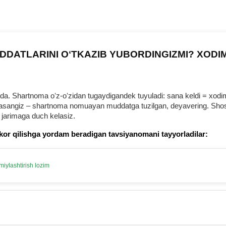
DDATLARINI OʻTKAZIB YUBORDINGIZMI? XODI
 Shartnoma oʻz-oʻzidan tugaydigandek tuyuladi: sana keldi = хodim b
urmasangiz – shartnoma nomuayan muddatga tuzilgan, deyavering. Shosh
 jarimaga duch kelasiz.
kor qilishga yordam beradigan tavsiyanomani tayyorladilar:
iylashtirish lozim