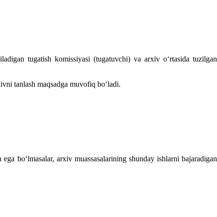
ladigan tugatish komissiyasi (tugatuvchi) va arхiv oʻrtasida tuzilgan
rхivni tanlash maqsadga muvofiq boʻladi.
a ega boʻlmasalar, arхiv muassasalarining shunday ishlarni bajaradigan