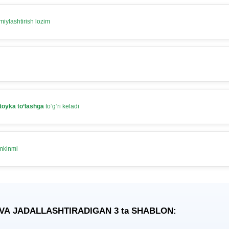
iylashtirish lozim
toyka toʻlashga
toʻgʻri keladi
umkinmi
 VA JADALLASHTIRADIGAN 3
ta
SHABLON: