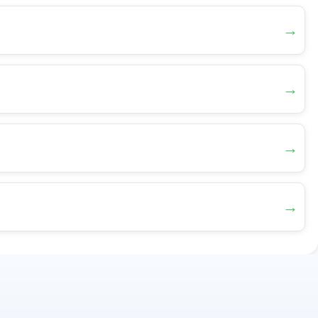
→
→
→
→