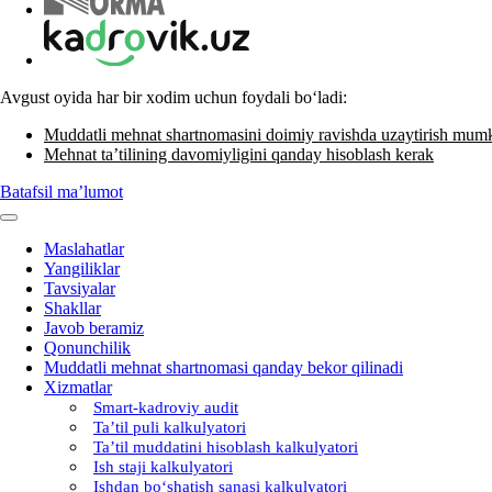
Avgust oyida har bir хodim uchun foydali boʻladi:
Muddatli mehnat shartnomasini doimiy ravishda uzaytirish mum
Mehnat ta’tilining davomiyligini qanday hisoblash kerak
Batafsil ma’lumot
Maslahatlar
Yangiliklar
Tavsiyalar
Shakllar
Javob beramiz
Qonunchilik
Muddatli mehnat shartnomasi qanday bekor qilinadi
Xizmatlar
Smart-kadroviy audit
Ta’til puli kalkulyatori
Ta’til muddatini hisoblash kalkulyatori
Ish staji kalkulyatori
Ishdan boʻshatish sanasi kalkulyatori