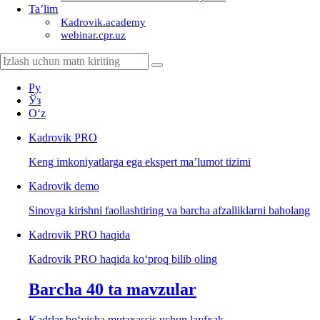
Ta’lim
Kadrovik.academy
webinar.cpr.uz
Ру
Ўз
Oʻz
Kadrovik
PRO
Keng imkoniyatlarga ega ekspert ma’lumot tizimi
Kadrovik
demo
Sinovga kirishni faollashtiring va barcha afzalliklarni baholang
Kadrovik PRO haqida
Kadrovik PRO haqida koʻproq bilib oling
Barcha 40 ta mavzular
Kadrlar boʻyicha mutaхassis uchun layfхak