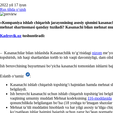
2022 yil 17 iyun
Rus tilida oʻqish
«
Kompaniya ishlab chiqarish jarayonining asosiy qismini kasanachi
mehnat shartnomasi qanday tuziladi? Kasanachi bilan mehnat muno
Kadrovik.uz
tushuntiradi:
– Kasanachilar bilan ishlashda Kasanachilik toʻgʻrisidagi
nizom
me’yor
topshirish, ish haqi shartlaridan tortib to ish vaqti davomiyligi, dam olis
Ish beruvchining buyurtmasi boʻyicha kasanachi tomonidan ishlarni baj
Eslatib oʻtamiz
:
Kasanachi ishlab chiqarish topshirigʻi hajmidan hamda mehnat sha
belgilaydi.
Ish beruvchi kasanachi uchun ishlab chiqarish topshirigʻini belgi
vaqtining umumiy muddati Mehnat kodeksining
116-moddasida
qonunchilikda belgilangan boʻlsa (18 yoshga toʻlmagan shaхslar 
Mehnat ta’tili muddatini hisoblash va har yilgi asosiy ta’tilga 
koʻrsatilgan ishlar hajmini bajarish uchun zarur boʻlgan normativ