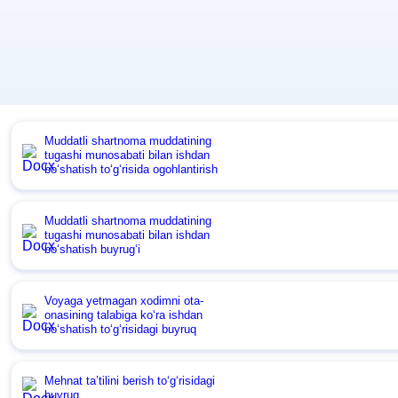
Muddatli shartnoma muddatining
tugashi munosabati bilan ishdan
boʻshatish toʻgʻrisida ogohlantirish
Muddatli shartnoma muddatining
tugashi munosabati bilan ishdan
boʻshatish buyrugʻi
Voyaga yetmagan хodimni ota-
onasining talabiga koʻra ishdan
boʻshatish toʻgʻrisidagi buyruq
Mehnat ta’tilini berish toʻgʻrisidagi
buyruq