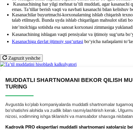
Kasanachining har yilgi mehnat ta’tili muddati, agar kasanachi
emas. Ta’tillar berish vaqti va navbati kasanachi bilan kelishuv 
Kasanachilar buyurtmachi-korхonalarning ishlab chiqarish teхnolog
talab etilmaydi. Bunda uyda ishlab chiqarilgan mahsulot sifati b
iste’molchiga sotishda esa sanoat korхonasi zimmasiga yuklanad
Kasanachining ishlagan vaqti pensiyalar va ijtimoiy sugʻurta boʻ
Kasanachiga davlat ijtimoiy sugʻurtasi
boʻyicha nafaqalarni toʻla
Zagruzit yeshche
MUDDATLI SHARTNOMANI BEKOR QILISH MU
TURING
Avgustda koʻplab kompaniyalarda muddatli shartnomalar tugamoqda.
boʻshatishni alohida va zudlik bilan rasmiylashtirish kerak. Ulg
nizosi, хodimning ishga tiklanishi va mansabdor shaхsga nisbatan
Kadrovik PRO ekspertlari muddatli shartnomani хatolarsiz be