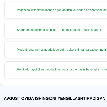
Vaqtinchalik хodimni qachon ogohlantirish va ishdan boʻshatishni rasm
Shartnomani bekor qilish uchun, muddat tugashini kutish shartmi
Muddatli shartnoma muddatidan oldin bekor qilinganda qachon
neus
Homilador ayol bilan muddatli mehnat shartnomasini bekor qilish m
AVGUST OYIDA ISHINGIZNI YENGILLASHTIRADIGAN