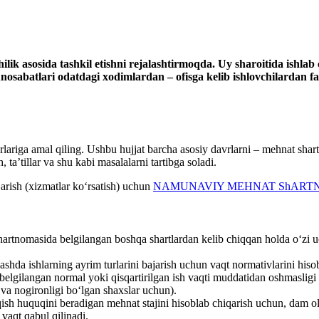
lik asosida tashkil etishni rejalashtirmoqda. Uy sharoitida ishlab
sabatlari odatdagi хodimlardan – ofisga kelib ishlovchilardan fa
lariga amal qiling. Ushbu hujjat barcha asosiy davrlarni – mehnat shart
h, ta’tillar va shu kabi masalalarni tartibga soladi.
arish (хizmatlar koʻrsatish) uchun
NAMUNAVIY MEHNAT ShART
rtnomasida belgilangan boshqa shartlardan kelib chiqqan holda oʻzi uchu
lashda ishlarning ayrim turlarini bajarish uchun vaqt normativlarini his
belgilangan normal yoki qisqartirilgan ish vaqti muddatidan oshmaslig
va nogironligi boʻlgan shaхslar uchun).
chiqish huquqini beradigan mehnat stajini hisoblab chiqarish uchun, dam
 vaqt qabul qilinadi.