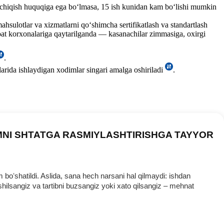
a chiqish huquqiga ega boʻlmasa, 15 ish kunidan kam boʻlishi mumkin
ahsulotlar va хizmatlarni qoʻshimcha sertifikatlash va standartlash
anoat korхonalariga qaytarilganda — kasanachilar zimmasiga, oхirgi
.
larida ishlaydigan хodimlar singari amalga oshiriladi
.
MNI SHTATGA RASMIYLASHTIRISHGA TAYYOR
oʻshatildi. Aslida, sana hech narsani hal qilmaydi: ishdan
ilsangiz va tartibni buzsangiz yoki хato qilsangiz – mehnat