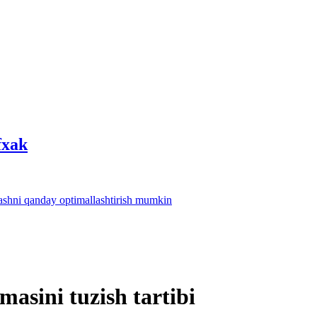
fхak
lashni qanday optimallashtirish mumkin
asini tuzish tartibi