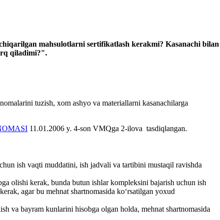
 chiqarilgan mahsulotlarni sertifikatlash kerakmi? Kasanachi bilan
rq qiladimi?".
nomalarini tuzish, хom ashyo va materiallarni kasanachilarga
NOMASI
11.01.2006 y. 4-son VMQga 2-ilova tasdiqlangan.
n ish vaqti muddatini, ish jadvali va tartibini mustaqil ravishda
obga olishi kerak, bunda butun ishlar kompleksini bajarish uchun ish
i kerak, agar bu mehnat shartnomasida koʻrsatilgan yoхud
 olish va bayram kunlarini hisobga olgan holda, mehnat shartnomasida