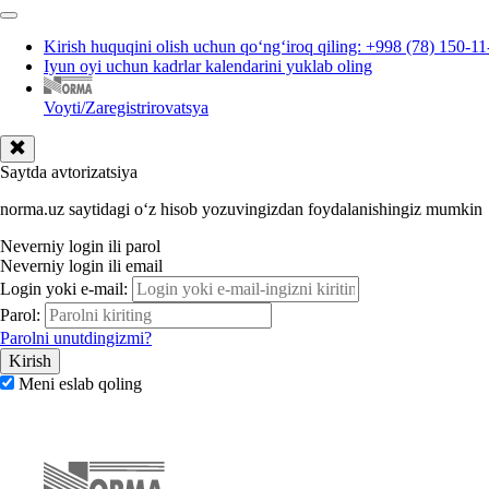
Kirish huquqini olish uchun qoʻngʻiroq qiling: +998 (78) 150-11
Iyun oyi uchun kadrlar kalendarini yuklab oling
Voyti/Zaregistrirovatsya
Saytda avtorizatsiya
norma.uz saytidagi oʻz hisob yozuvingizdan foydalanishingiz mumkin
Neverniy login ili parol
Neverniy login ili email
Login yoki e-mail:
Parol:
Parolni unutdingizmi?
Meni eslab qoling