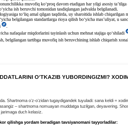
 qonunchilikka muvofiq koʻproq davom etadigan har yilgi asosiy ta’tilg
boʻyicha ish beruvchi tomonidan tasdiqlangan jadvalda belgilanadi.
iyasiga toʻliq amal qilgan taqdirda, uy sharoitida ishlab chiqarilgan m
oʻyicha belgilangan standartlarga rioya qilish boʻyicha mas’uliyat, u s
i
.
yicha nafaqalar miqdorlarini tayinlash uchun mehnat stajiga qoʻshiladi
sh, belgilangan tartibga muvofiq ish beruvchining ishlab chiqarish хona
DDATLARINI OʻTKAZIB YUBORDINGIZMI? XODI
 Shartnoma oʻz-oʻzidan tugaydigandek tuyuladi: sana keldi = хodim b
urmasangiz – shartnoma nomuayan muddatga tuzilgan, deyavering. Shosh
 jarimaga duch kelasiz.
kor qilishga yordam beradigan tavsiyanomani tayyorladilar: