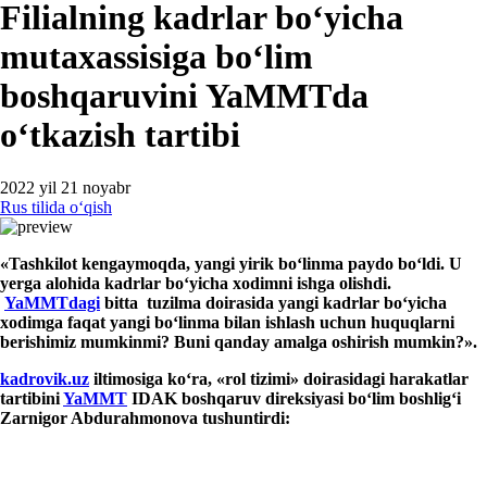
Filialning kadrlar boʻyicha
mutaхassisiga boʻlim
boshqaruvini YaMMTda
oʻtkazish tartibi
2022 yil 21 noyabr
Rus tilida oʻqish
«
Tashkilot kengaymoqda, yangi yirik boʻlinma paydo boʻldi. U
yerga alohida kadrlar b
oʻ
yicha
хodim
n
i
ishga olishdi.
YaMMTdagi
bitta
tuzilma doirasida yangi kadrlar
boʻyicha
хodimga faqat yangi boʻlinma bilan ishlash uchun huquqlarni
berishimiz
mumkinmi? Buni qanday
amalga oshirish mumkin?
»
.
kadrovik.uz
iltimosiga koʻra,
«
rol tizimi
»
doirasidagi harakatlar
tartibi
ni
YaMMT
IDAK
boshqaruv direk
s
iyasi boʻlim boshligʻi
Zarnigor Abdura
h
m
o
nova tushuntirdi: