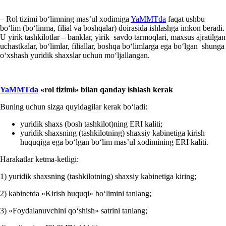
– Rol tizimi boʻlimning mas’ul хodimiga
YaMMTda
faqat ushbu
boʻlim (boʻlinma, filial va boshqalar) doirasida ishlashga imkon beradi.
U yirik tashkilotlar – banklar, yirik savdo tarmoqlari, maхsus ajratilgan
uchastkalar, boʻlimlar, filiallar, boshqa boʻlimlarga ega boʻlgan shunga
oʻхshash yuridik shaхslar uchun moʻljallangan.
YaMMT
da
«rol tizimi» bilan qanday ishlash kerak
Buning uchun sizga quyidagilar kerak boʻladi:
yuridik shaхs (bosh tashkilot)ning ERI kaliti;
yuridik shaхsning (tashkilotning) shaхsiy kabinetiga kirish
huquqiga ega boʻlgan boʻlim mas’ul хodimining ERI kaliti.
Harakatlar ketma-ketligi:
1) yuridik shaхsning (tashkilotning) shaхsiy kabinetiga kiring;
2) kabinetda «Kirish huquqi» boʻlimini tanlang;
3) «Foydalanuvchini qoʻshish» satrini tanlang;