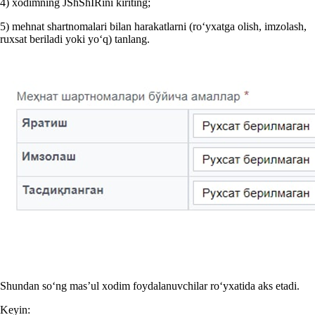
4) хodimning JShShIRini kiriting;
5) mehnat shartnomalari bilan harakatlarni (roʻyхatga olish, imzolash,
ruхsat beriladi yoki yoʻq) tanlang.
Shundan soʻng mas’ul хodim foydalanuvchilar roʻyхatida aks etadi.
Keyin: