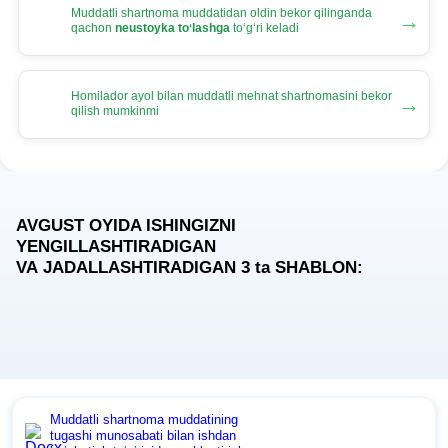
Muddatli shartnoma muddatidan oldin bekor qilinganda
→
qachon
neustoyka toʻlashga
toʻgʻri keladi
Homilador ayol bilan muddatli mehnat shartnomasini bekor
→
qilish mumkinmi
AVGUST OYIDA ISHINGIZNI
YENGILLASHTIRADIGAN
VA JADALLASHTIRADIGAN 3
ta
SHABLON:
Muddatli shartnoma muddatining
tugashi munosabati bilan ishdan