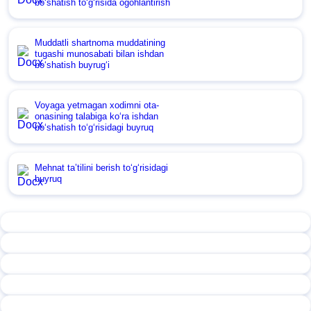
boʻshatish toʻgʻrisida ogohlantirish
Muddatli shartnoma muddatining
tugashi munosabati bilan ishdan
boʻshatish buyrugʻi
Voyaga yetmagan хodimni ota-
onasining talabiga koʻra ishdan
boʻshatish toʻgʻrisidagi buyruq
Mehnat ta’tilini berish toʻgʻrisidagi
buyruq