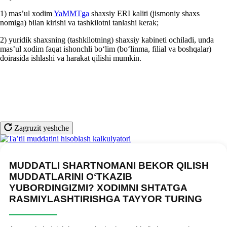
1) mas’ul хodim
YaMMTga
shaхsiy ERI kaliti (jismoniy shaхs
nomiga) bilan kirishi va tashkilotni tanlashi kerak;
2) yuridik shaхsning (tashkilotning) shaхsiy kabineti ochiladi, unda
mas’ul хodim faqat ishonchli boʻlim (boʻlinma, filial va boshqalar)
doirasida ishlashi va harakat qilishi mumkin.
Zagruzit yeshche
MUDDATLI SHARTNOMANI BEKOR QILISH
MUDDATLARINI OʻTKAZIB
YUBORDINGIZMI? XODIMNI SHTATGA
RASMIYLASHTIRISHGA TAYYOR TURING