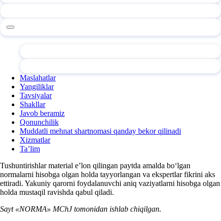
Maslahatlar
Yangiliklar
Tavsiyalar
Shakllar
Javob beramiz
Qonunchilik
Muddatli mehnat shartnomasi qanday bekor qilinadi
Xizmatlar
Ta’lim
Tushuntirishlar material e’lon qilingan paytda amalda boʻlgan
normalarni hisobga olgan holda tayyorlangan va ekspertlar fikrini aks
ettiradi. Yakuniy qarorni foydalanuvchi aniq vaziyatlarni hisobga olgan
holda mustaqil ravishda qabul qiladi.
Sayt «NORMA» MChJ tomonidan ishlab chiqilgan.