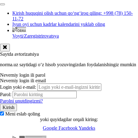
Kirish huquqini olish uchun qoʻngʻiroq qiling: +998 (78) 150-
11-72
Iyun oyi uchun kadrlar kalendarini yuklab oling
Voyti/Zaregistrirovatsya
Saytda avtorizatsiya
norma.uz saytidagi oʻz hisob yozuvingizdan foydalanishingiz mumkin
Neverniy login ili parol
Neverniy login ili email
Login yoki e-mail:
Parol:
Parolni unutdingizmi?
Meni eslab qoling
yoki quyidagilar orqali kiring:
Google
Facebook
Yandeks