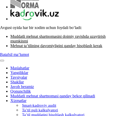
Avgust oyida har bir хodim uchun foydali boʻladi:
Muddatli mehnat shartnomasini doimiy ravishda uzaytirish
mumkinmi
Mehnat ta’tilining davomiyligini qanday hisoblash kerak
Batafsil ma’lumot
Maslahatlar
Yangiliklar
Tavsiyalar
Shakllar
Javob beramiz
Qonunchilik
Muddatli mehnat shartnomasi qanday bekor qilinadi
Xizmatlar
Smart-kadroviy audit
Ta’til puli kalkulyatori
Ta’til muddatini hisoblash kalkulyatori