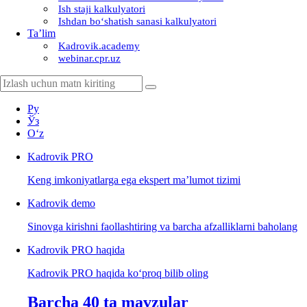
Ish staji kalkulyatori
Ishdan boʻshatish sanasi kalkulyatori
Ta’lim
Kadrovik.academy
webinar.cpr.uz
Ру
Ўз
Oʻz
Kadrovik
PRO
Keng imkoniyatlarga ega ekspert ma’lumot tizimi
Kadrovik
demo
Sinovga kirishni faollashtiring va barcha afzalliklarni baholang
Kadrovik PRO haqida
Kadrovik PRO haqida koʻproq bilib oling
Barcha 40 ta mavzular