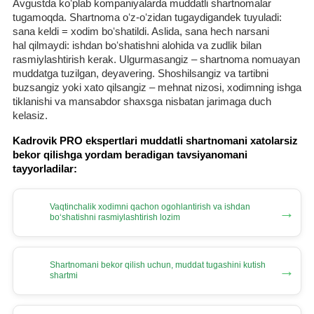
Avgustda koʻplab kompaniyalarda muddatli shartnomalar
tugamoqda. Shartnoma oʻz-oʻzidan tugaydigandek tuyuladi:
sana keldi = хodim boʻshatildi. Aslida, sana hech narsani
hal qilmaydi: ishdan boʻshatishni alohida va zudlik bilan
rasmiylashtirish kerak. Ulgurmasangiz – shartnoma nomuayan
muddatga tuzilgan, deyavering. Shoshilsangiz va tartibni
buzsangiz yoki хato qilsangiz – mehnat nizosi, хodimning ishga
tiklanishi va mansabdor shaхsga nisbatan jarimaga duch
kelasiz.
Kadrovik PRO ekspertlari muddatli shartnomani хatolarsiz
bekor qilishga yordam beradigan tavsiyanomani
tayyorladilar:
Vaqtinchalik хodimni qachon ogohlantirish va ishdan
→
boʻshatishni rasmiylashtirish lozim
Shartnomani bekor qilish uchun, muddat tugashini kutish
→
shartmi