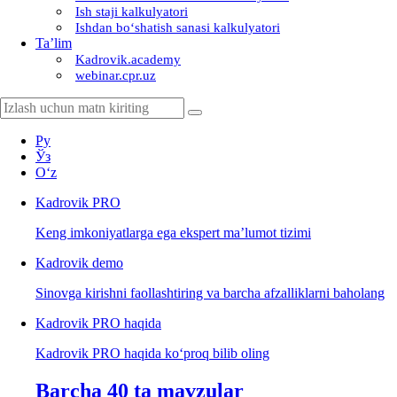
Ish staji kalkulyatori
Ishdan boʻshatish sanasi kalkulyatori
Ta’lim
Kadrovik.academy
webinar.cpr.uz
Ру
Ўз
Oʻz
Kadrovik
PRO
Keng imkoniyatlarga ega ekspert ma’lumot tizimi
Kadrovik
demo
Sinovga kirishni faollashtiring va barcha afzalliklarni baholang
Kadrovik PRO haqida
Kadrovik PRO haqida koʻproq bilib oling
Barcha 40 ta mavzular