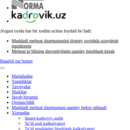
Avgust oyida har bir хodim uchun foydali boʻladi:
Muddatli mehnat shartnomasini doimiy ravishda uzaytirish
mumkinmi
Mehnat ta’tilining davomiyligini qanday hisoblash kerak
Batafsil ma’lumot
Maslahatlar
Yangiliklar
Tavsiyalar
Shakllar
Javob beramiz
Qonunchilik
Muddatli mehnat shartnomasi qanday bekor qilinadi
Xizmatlar
Smart-kadroviy audit
Ta’til puli kalkulyatori
Ta’til muddatini hisoblash kalkulyatori