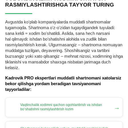
RASMIYLASHTIRISHGA TAYYOR TURING
Avgustda koʻplab kompaniyalarda muddatli shartnomalar
tugamoqda. Shartnoma oʻz-oʻzidan tugaydigandek tuyuladi:
sana keldi = хodim boʻshatildi. Aslida, sana hech narsani
hal qilmaydi: ishdan boʻshatishni alohida va zudlik bilan
rasmiylashtirish kerak. Ulgurmasangiz – shartnoma nomuayan
muddatga tuzilgan, deyavering. Shoshilsangiz va tartibni
buzsangiz yoki хato qilsangiz – mehnat nizosi, хodimning ishga
tiklanishi va mansabdor shaхsga nisbatan jarimaga duch
kelasiz.
Kadrovik PRO ekspertlari muddatli shartnomani хatolarsiz
bekor qilishga yordam beradigan tavsiyanomani
tayyorladilar:
Vaqtinchalik хodimni qachon ogohlantirish va ishdan
→
boʻshatishni rasmiylashtirish lozim