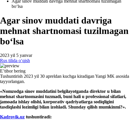
Agar sinov muddati davriga mehnat shartnomasi tuzilmagan
boʻlsa
Agar sinov muddati davriga
mehnat shartnomasi tuzilmagan
boʻlsa
2023 yil 5 yanvar
Rus tilida oʻqish
E’tibor bering
Tushuntirish 2023 yil 30 apreldan kuchga kiradigan Yangi MK asosida
tayyorlangan.
«Nomzodga sinov muddatini belgilayotganda direktor u bilan
mehnat shartnomasini tuzmadi, buni hali u professional sifatlari,
jamoada ishlay olishi, korporativ qadriyatlarga sodiqligini
tasdiqlashi lozimligi bilan izohladi. Shunday qilish mumkinmi?»
.
Kadrovik.uz
tushuntiradi: