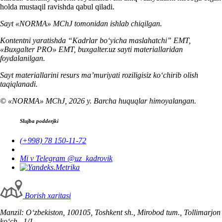
holda mustaqil ravishda qabul qiladi.
Sayt «NORMA» MChJ tomonidan ishlab chiqilgan.
Kontentni yaratishda “Kadrlar boʻyicha maslahatchi” EMT,
«Buxgalter PRO» EMT, buxgalter.uz sayti materiallaridan
foydalanilgan.
Sayt materiallarini resurs ma’muriyati roziligisiz koʻchirib olish
taqiqlanadi.
© «NORMA» MChJ, 2026 y. Barcha huquqlar himoyalangan.
Slujba podderjki
(+998) 78 150-11-72
Mi v Telegram @uz_kadrovik
Borish хaritasi
Manzil: Oʻzbekiston, 100105, Toshkent sh., Mirobod tum., Tollimarjon
koʻch., 1/1.