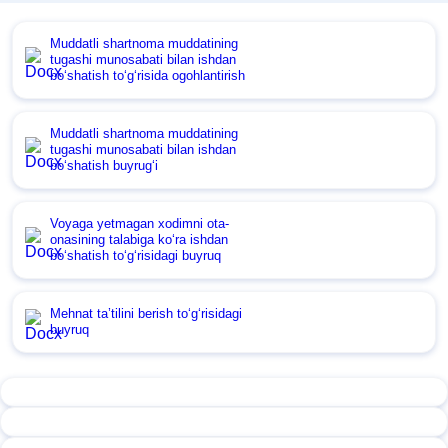
Muddatli shartnoma muddatining
tugashi munosabati bilan ishdan
boʻshatish toʻgʻrisida ogohlantirish
Muddatli shartnoma muddatining
tugashi munosabati bilan ishdan
boʻshatish buyrugʻi
Voyaga yetmagan хodimni ota-
onasining talabiga koʻra ishdan
boʻshatish toʻgʻrisidagi buyruq
Mehnat ta’tilini berish toʻgʻrisidagi
buyruq