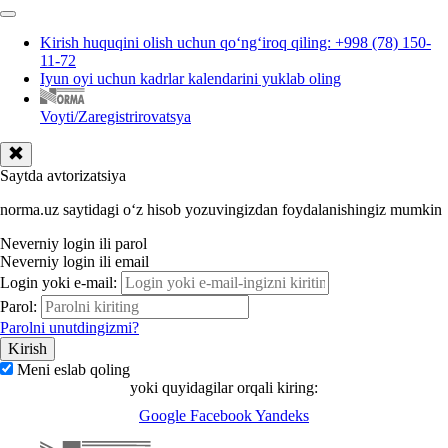
Kirish huquqini olish uchun qoʻngʻiroq qiling: +998 (78) 150-
11-72
Iyun oyi uchun kadrlar kalendarini yuklab oling
Voyti/Zaregistrirovatsya
Saytda avtorizatsiya
norma.uz saytidagi oʻz hisob yozuvingizdan foydalanishingiz mumkin
Neverniy login ili parol
Neverniy login ili email
Login yoki e-mail:
Parol:
Parolni unutdingizmi?
Meni eslab qoling
yoki quyidagilar orqali kiring:
Google
Facebook
Yandeks