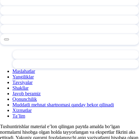
Maslahatlar
Yangiliklar
Tavsiyalar
Shakllar
Javob beramiz
Qonunchilik
Muddatli mehnat shartnomasi qanday bekor qilinadi
Xizmatlar
Ta’lim
Tushuntirishlar material e’lon qilingan paytda amalda boʻlgan
normalarni hisobga olgan holda tayyorlangan va ekspertlar fikrini aks
ettiradi. Yakuniy qarorni foydalanuvchi aniq vaziyatlarni hisobga olgan