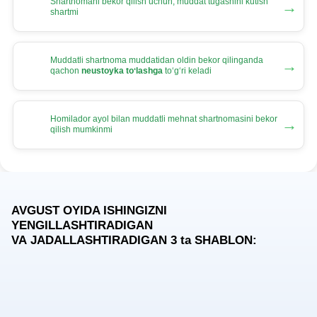
Shartnomani bekor qilish uchun, muddat tugashini kutish
→
shartmi
Muddatli shartnoma muddatidan oldin bekor qilinganda
→
qachon
neustoyka toʻlashga
toʻgʻri keladi
Homilador ayol bilan muddatli mehnat shartnomasini bekor
→
qilish mumkinmi
AVGUST OYIDA ISHINGIZNI
YENGILLASHTIRADIGAN
VA JADALLASHTIRADIGAN 3
ta
SHABLON: