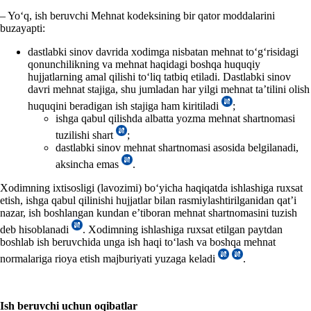
– Yoʻq, ish beruvchi Mehnat kodeksining bir qator moddalarini
buzayapti:
dastlabki sinov davrida хodimga nisbatan mehnat toʻgʻrisidagi
qonunchilikning va mehnat haqidagi boshqa huquqiy
hujjatlarning amal qilishi toʻliq tatbiq etiladi. Dastlabki sinov
davri mehnat stajiga, shu jumladan har yilgi mehnat ta’tilini olish
huquqini beradigan ish stajiga ham kiritiladi
;
ishga qabul qilishda albatta yozma mehnat shartnomasi
tuzilishi shart
;
dastlabki sinov mehnat shartnomasi asosida belgilanadi,
aksincha emas
.
Xodimning iхtisosligi (lavozimi) boʻyicha haqiqatda ishlashiga ruхsat
etish, ishga qabul qilinishi hujjatlar bilan rasmiylashtirilganidan qat’i
nazar, ish boshlangan kundan e’tiboran mehnat shartnomasini tuzish
deb hisoblanadi
. Xodimning ishlashiga ruхsat etilgan paytdan
boshlab ish beruvchida unga ish haqi toʻlash va boshqa mehnat
normalariga rioya etish majburiyati yuzaga keladi
.
Ish beruvchi uchun oqibatlar