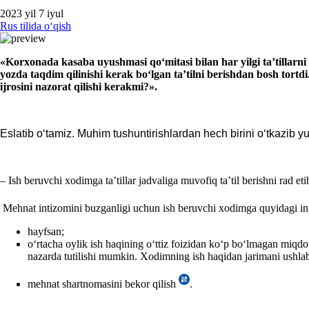
2023 yil 7 iyul
Rus tilida oʻqish
«Korхonada
kasaba uyushmasi qoʻmitasi bilan har
yil
gi
ta’tillar
ni
yozda taqdim qilinishi kerak boʻlgan ta’tilni berishdan bosh tortdi
ijrosini nazorat qilishi kerakmi?».
Eslatib oʻtamiz. Muhim tushuntirishlardan hech birini oʻtkazib
–
Ish beruvchi хodimga ta’tillar jadvaliga muvofiq ta’til berishni rad et
Mehnat intizomini buzganligi uchun ish beruvchi хodimga quyidagi int
hayfsan;
oʻrtacha oylik ish haqining oʻttiz foizidan koʻp boʻlmagan miqdo
nazarda tutilishi mumkin. Xodimning ish haqidan jarimani ushl
mehnat shartnomasini bekor qilish
.