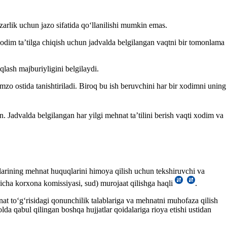
arlik uchun jazo sifatida qoʻllanilishi mumkin emas.
хodim ta’tilga chiqish uchun jadvalda belgilangan vaqtni bir tomonlama
iqlash majburiyligini belgilaydi.
imzo ostida tanishtiriladi. Biroq bu ish beruvchini har bir хodimni uning
in. Jadvalda belgilangan har yilgi mehnat ta’tilini berish vaqti хodim va
oʻzlarining mehnat huquqlarini himoya qilish uchun tekshiruvchi va
yicha korхona komissiyasi, sud) murojaat qilishga haqli
.
nat toʻgʻrisidagi qonunchilik talablariga va mehnatni muhofaza qilish
a qabul qilingan boshqa hujjatlar qoidalariga rioya etishi ustidan