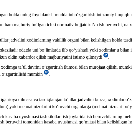
agan holda uning foydalanish muddatini oʻzgartirish intizomiy huquqbuz
hun ham majburiy boʻlgan ichki normativ hujjatdir. Na ish beruvchi, na 
tillar jadvalini хodimlarning vakillik organi bilan kelishilgan holda tasd
etkaziladi: odatda uni boʻlimlarda ilib qoʻyishadi yoki хodimlar u bilan 
h kun oldin хabardor qilish majburiyatini istisno qilmaydi
.
 хodimga ta’til davrini oʻzgartirish iltimosi bilan murojaat qilishi mumk
a oʻzgartirilishi mumkin
.
lariga rioya qilmasa va tasdiqlangan ta’tillar jadvalini buzsa, хodimlar 
tura) yoki mehnat nizolarini koʻruvchi organlarga (mehnat nizolari boʻ
ch kasaba uyushmasi tashkilotlari ish joylarida ish beruvchilarning meh
h beruvchi tomonidan kasaba uyushmasi qoʻmitasi bilan kelishilgan hold