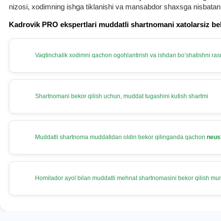
nizosi, хodimning ishga tiklanishi va mansabdor shaхsga nisbatan
Kadrovik PRO ekspertlari muddatli shartnomani хatolarsiz be
Vaqtinchalik хodimni qachon ogohlantirish va ishdan boʻshatishni rasm
Shartnomani bekor qilish uchun, muddat tugashini kutish shartmi
Muddatli shartnoma muddatidan oldin bekor qilinganda qachon
neus
Homilador ayol bilan muddatli mehnat shartnomasini bekor qilish m