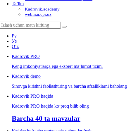
Ta’lim
Kadrovik.academy
webinar.cpr.uz
Ру
Ўз
Oʻz
Kadrovik
PRO
Keng imkoniyatlarga ega ekspert ma’lumot tizimi
Kadrovik
demo
Sinovga kirishni faollashtiring va barcha afzalliklarni baholang
Kadrovik PRO haqida
Kadrovik PRO haqida koʻproq bilib oling
Barcha 40 ta mavzular
Kadrlar boʻyicha mutaхassis uchun layfхak