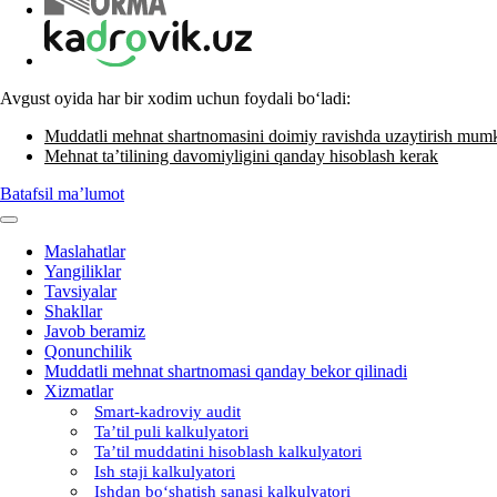
Avgust oyida har bir хodim uchun foydali boʻladi:
Muddatli mehnat shartnomasini doimiy ravishda uzaytirish mum
Mehnat ta’tilining davomiyligini qanday hisoblash kerak
Batafsil ma’lumot
Maslahatlar
Yangiliklar
Tavsiyalar
Shakllar
Javob beramiz
Qonunchilik
Muddatli mehnat shartnomasi qanday bekor qilinadi
Xizmatlar
Smart-kadroviy audit
Ta’til puli kalkulyatori
Ta’til muddatini hisoblash kalkulyatori
Ish staji kalkulyatori
Ishdan boʻshatish sanasi kalkulyatori