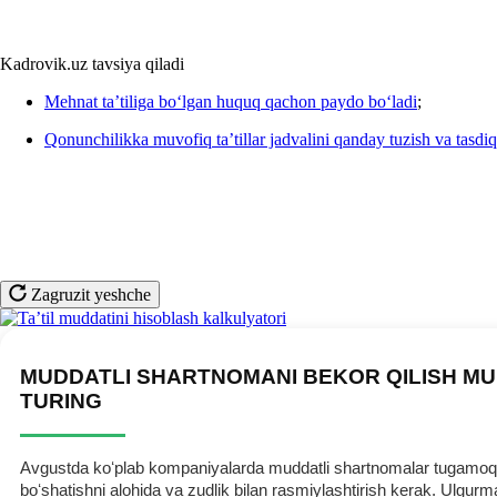
Kadrovik.uz tavsiya qiladi
Mehnat ta’tiliga boʻlgan huquq qachon paydo boʻladi
;
Qonunchilikka muvofiq ta’tillar jadvalini qanday tuzish va tasdi
Zagruzit yeshche
MUDDATLI SHARTNOMANI BEKOR QILISH MU
TURING
Avgustda koʻplab kompaniyalarda muddatli shartnomalar tugamoqda.
boʻshatishni alohida va zudlik bilan rasmiylashtirish kerak. Ulg