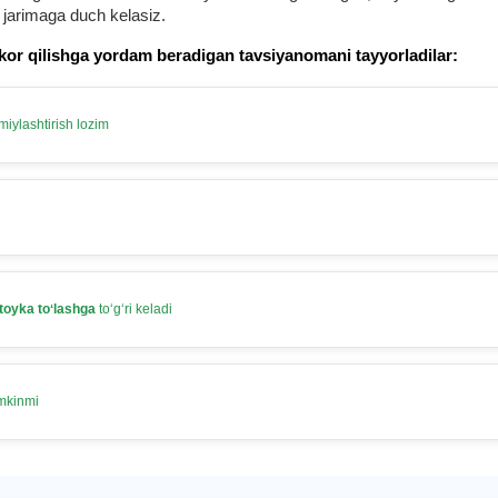
 jarimaga duch kelasiz.
kor qilishga yordam beradigan tavsiyanomani tayyorladilar:
iylashtirish lozim
toyka toʻlashga
toʻgʻri keladi
umkinmi