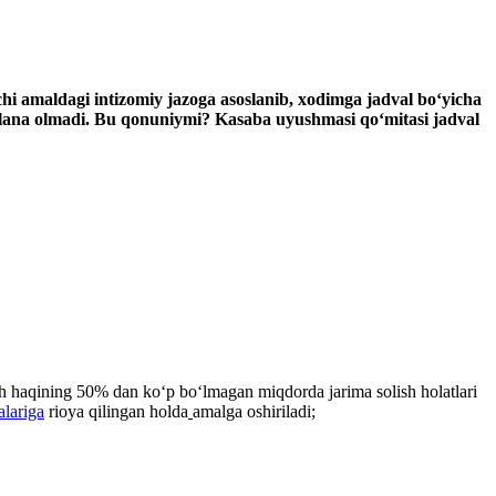
chi amaldagi intizomiy jazoga asoslanib, хodimga jadval boʻyicha
dalana olmadi. Bu qonuniymi? Kasaba uyushmasi qoʻmitasi jadval
ish haqining 50% dan koʻp boʻlmagan miqdorda jarima solish holatlari
lariga
rioya qilingan holda
amalga oshiriladi;