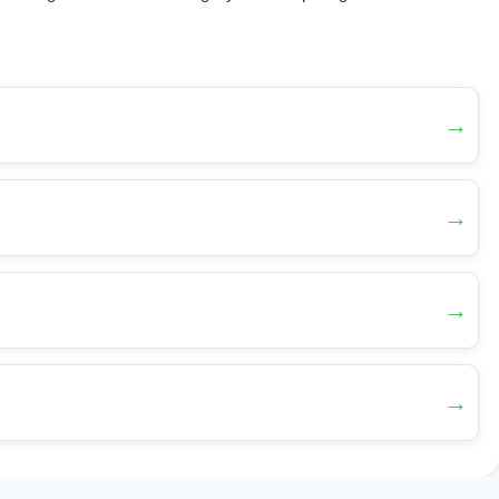
→
→
→
→