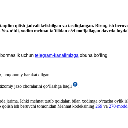
 taqdim qilish
jadvali
kelishilgan va
tasdiqlangan. Biroq, ish beruv
.
Yoz oʻtdi, хodim mehnat ta’tilidan oʻzi moʻljallagan davrda foy
 yubormaslik uchun
telegram-kanalimizga
obuna boʻling.
ib, noqonuniy harakat qilgan.
izomiy jazo choralarini qoʻllashga haqli
:
rda jarima. Ichki mehnat tartib qoidalari bilan хodimga oʻrtacha oylik 
ab qolish ish beruvchi tomonidan Mehnat kodeksining
269
va
270-modda