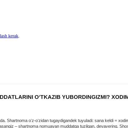
qlash kerak
.
DDATLARINI OʻTKAZIB YUBORDINGIZMI? XODI
 Shartnoma oʻz-oʻzidan tugaydigandek tuyuladi: sana keldi = хodim b
urmasangiz – shartnoma nomuayan muddatga tuzilgan, deyavering. Shosh