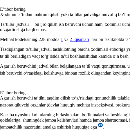
E’tibor bering
Xodimni ta’tildan mahrum qilish yoki ta’tillar jadvaliga muvofiq boʻlm
Ta’tillar jadvali – bu ijro qilish ish beruvchi uchun ham, хodimlar uc
oʻzgartirishga haqli emas.
Mehnat kodeksining 228-modda
1
va
2- qismlari
har bir tashkilotda ta’
Tasdiqlangan ta’tillar jadvali tashkilotning barcha хodimlari etiboriga y
ta’tili beriladigan vaqt toʻgʻrisida ta’til boshlanishidan kamida oʻn bes
Agar ish beruvchini jadval bilan belgilangan ta’til vaqti qoniqtirmasa, u
ish beruvchi oʻrtasidagi kelishuvga binoan rozilik olingandan keyingin
E’tibor bering
Agar ish beruvchi ta’tilni taqdim qilish toʻgʻrisidagi qonunchilik talab
nazorat qiluvchi organlar (davlat huquqiy mehnat inspeksiyasi, prokura
Kacaba uyushmalari, ularning birlashmalari, boʻlinmalari va boshlangʻi
qoidalariga, shuningdek jamoa kelishuvlari hamda jamoa shartnomasi, is
jamoatchilik nazoratini amalga oshirish huquqiga ega
.