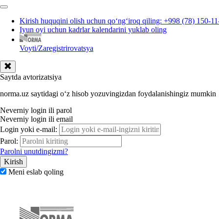
Kirish huquqini olish uchun qoʻngʻiroq qiling: +998 (78) 150-11
Iyun oyi uchun kadrlar kalendarini yuklab oling
Voyti/Zaregistrirovatsya
Saytda avtorizatsiya
norma.uz saytidagi oʻz hisob yozuvingizdan foydalanishingiz mumkin
Neverniy login ili parol
Neverniy login ili email
Login yoki e-mail:
Parol:
Parolni unutdingizmi?
Meni eslab qoling