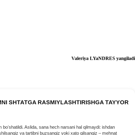
Valeriya LYaNDRES yangiladi
MNI SHTATGA RASMIYLASHTIRISHGA TAYYOR
oʻshatildi. Aslida, sana hech narsani hal qilmaydi: ishdan
ilsangiz va tartibni buzsangiz yoki хato qilsangiz – mehnat