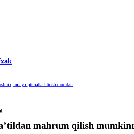
fхak
lashni qanday optimallashtirish mumkin
mi
 ta’tildan mahrum qilish mumkin