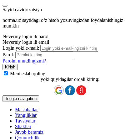
Saytda avtorizatsiya
norma.uz saytidagi oʻz hisob yozuvingizdan foydalanishingiz
mumkin
Neverniy login ili parol
Neverniy login ili email
Login yoki e-mail:
Parol:
Parolni unutdingizmi?
Meni eslab qoling
yoki quyidagilar orqali kiring:
Toggle navigation
Maslahatlar
Yangiliklar
Tavsiyalar
Shakllar
Javob beramiz
Qonunchilik