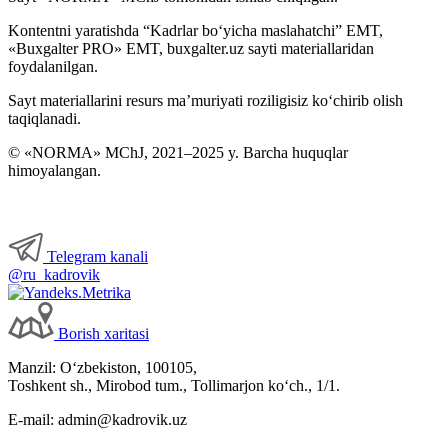
Kontentni yaratishda “Kadrlar boʻyicha maslahatchi” EMT,
«Buxgalter PRO» EMT, buxgalter.uz sayti materiallaridan
foydalanilgan.
Sayt materiallarini resurs ma’muriyati roziligisiz koʻchirib olish
taqiqlanadi.
© «NORMA» MChJ, 2021–2025 y. Barcha huquqlar
himoyalangan.
Telegram kanali
@ru_kadrovik
Borish хaritasi
Manzil: Oʻzbekiston, 100105,
Toshkent sh., Mirobod tum., Tollimarjon koʻch., 1/1.
E-mail: admin@kadrovik.uz