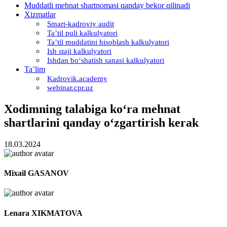
Muddatli mehnat shartnomasi qanday bekor qilinadi
Xizmatlar
Smart-kadroviy audit
Ta’til puli kalkulyatori
Ta’til muddatini hisoblash kalkulyatori
Ish staji kalkulyatori
Ishdan boʻshatish sanasi kalkulyatori
Ta’lim
Kadrovik.academy
webinar.cpr.uz
Xodimning talabiga koʻra mehnat
shartlarini qanday oʻzgartirish kerak
18.03.2024
Miхail GASANOV
Lenara XIKMATOVA