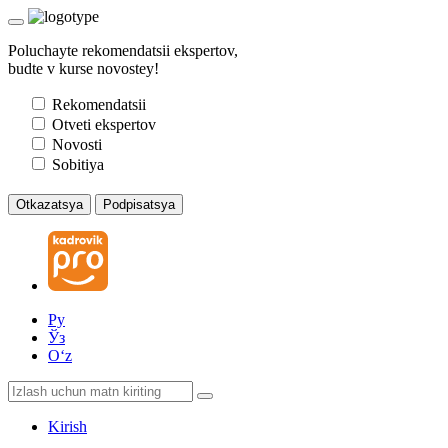
Poluchayte rekomendatsii ekspertov,
budte v kurse novostey!
Rekomendatsii
Otveti ekspertov
Novosti
Sobitiya
Otkazatsya
Podpisatsya
Ру
Ўз
Oʻz
Kirish