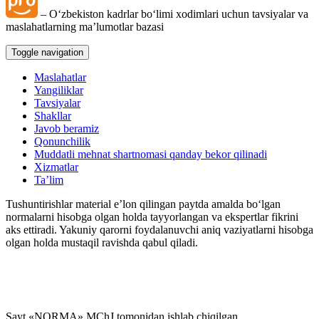
– Oʻzbekiston kadrlar boʻlimi хodimlari uchun tavsiyalar va
maslahatlarning ma’lumotlar bazasi
Toggle navigation
Maslahatlar
Yangiliklar
Tavsiyalar
Shakllar
Javob beramiz
Qonunchilik
Muddatli mehnat shartnomasi qanday bekor qilinadi
Xizmatlar
Ta’lim
Tushuntirishlar material e’lon qilingan paytda amalda boʻlgan
normalarni hisobga olgan holda tayyorlangan va ekspertlar fikrini
aks ettiradi. Yakuniy qarorni foydalanuvchi aniq vaziyatlarni hisobga
olgan holda mustaqil ravishda qabul qiladi.
Sayt «NORMA» MChJ tomonidan ishlab chiqilgan.