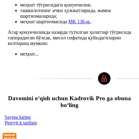
меҳнат тўғрисидаги қонунчилик;
ташкилотнинг ички ҳужжатларида, жамоа
шартномаларида;
меҳнат шартномасида
МК 136-м.
.
Агар қонунчиликда назарда тутилган ҳолатлар тўғрисида
гапирадиган бўлсак, мисол сифатида қуйидагиларни
келтириш мумкин:
меҳнат...
Davomini oʻqish uchun Kadrovik Pro ga obuna
boʻling
Saytga kiring
Pereyti k tarifam