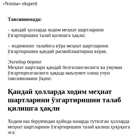
«Norma» eksperti
Тавсияномада:
– қандай ҳолларда ходим меҳнат шартларини
ўзгартиришни талаб қилишга ҳақли;
– ходимнинг талабига кўра меҳнат шартларини
ўзгартиришни қандай расмийлаштириш керак.
Эътибор беринг
Меҳнат шартлари қандай белгиланганлиги ва умуман
ўзгартирилганлиги ҳақида маълумот олиш учун
тавсияномани ўқинг.
Қандай ҳолларда ходим меҳнат
шартларини ўзгартиришни талаб
қилишга ҳақли
Ходим иш берувчидан қуйида назарда тутилган ҳолларда
меҳнат шартларини ўзгартиришни талаб қилиш ҳуқуқига
эга: