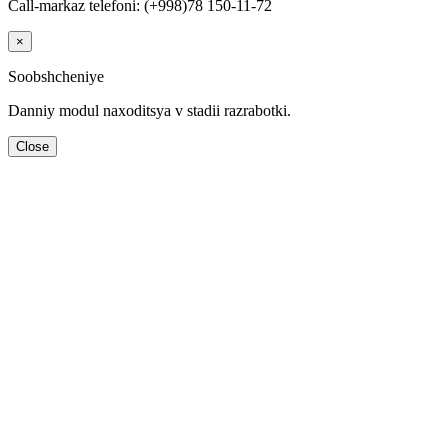
Call-markaz telefoni: (+998)78 150-11-72
×
Soobshcheniye
Danniy modul naхoditsya v stadii razrabotki.
Close