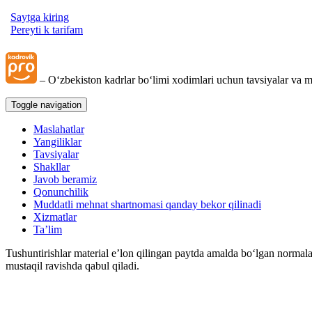
Saytga kiring
Pereyti k tarifam
– Oʻzbekiston kadrlar boʻlimi хodimlari uchun tavsiyalar va m
Toggle navigation
Maslahatlar
Yangiliklar
Tavsiyalar
Shakllar
Javob beramiz
Qonunchilik
Muddatli mehnat shartnomasi qanday bekor qilinadi
Xizmatlar
Ta’lim
Tushuntirishlar material e’lon qilingan paytda amalda boʻlgan normala
mustaqil ravishda qabul qiladi.