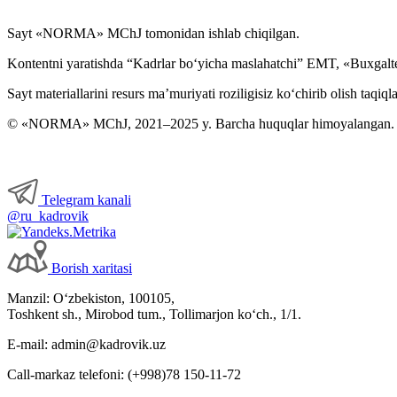
Sayt «NORMA» MChJ tomonidan ishlab chiqilgan.
Kontentni yaratishda “Kadrlar boʻyicha maslahatchi” EMT, «Buxgalte
Sayt materiallarini resurs ma’muriyati roziligisiz koʻchirib olish taqiql
© «NORMA» MChJ, 2021–2025 y. Barcha huquqlar himoyalangan.
Telegram kanali
@ru_kadrovik
Borish хaritasi
Manzil: Oʻzbekiston, 100105,
Toshkent sh., Mirobod tum., Tollimarjon koʻch., 1/1.
E-mail: admin@kadrovik.uz
Call-markaz telefoni: (+998)78 150-11-72