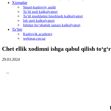
Xizmatlar
Smart-kadroviy audit
Ta’til puli kalkulyatori
Ta’til muddatini hisoblash kalkulyatori
Ish staji kalkulyatori
Ishdan boʻshatish sanasi kalkulyatori
Ta’lim
Kadrovik.academy
webinar.cpr.uz
Chet ellik хodimni ishga qabul qilish toʻgʻ
29.03.2024
...