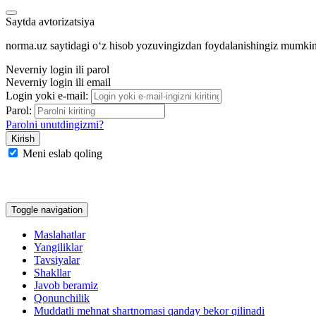
Saytda avtorizatsiya
norma.uz saytidagi oʻz hisob yozuvingizdan foydalanishingiz mumki
Neverniy login ili parol
Neverniy login ili email
Login yoki e-mail:
Parol:
Parolni unutdingizmi?
Meni eslab qoling
Google
Facebook
Yandeks
Toggle navigation
Maslahatlar
Yangiliklar
Tavsiyalar
Shakllar
Javob beramiz
Qonunchilik
Muddatli mehnat shartnomasi qanday bekor qilinadi