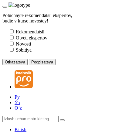
Poluchayte rekomendatsii ekspertov,
budte v kurse novostey!
Rekomendatsii
Otveti ekspertov
Novosti
Sobitiya
Otkazatsya
Podpisatsya
Ру
Ўз
Oʻz
Kirish