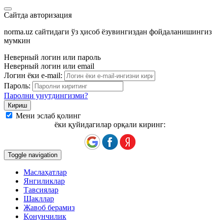
Сайтда авторизация
norma.uz сайтидаги ўз ҳисоб ёзувингиздан фойдаланишингиз
мумкин
Неверный логин или пароль
Неверный логин или email
Логин ёки e-mail:
Пароль:
Паролни унутдингизми?
Мени эслаб қолинг
ёки қуйидагилар орқали киринг:
Toggle navigation
Маслаҳатлар
Янгиликлар
Тавсиялар
Шакллар
Жавоб берамиз
Қонунчилик