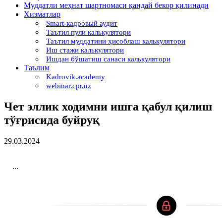
Муддатли меҳнат шартномаси қандай бекор қилинади
Хизматлар
Smart-кадровый аудит
Таътил пули калькулятори
Таътил муддатини ҳисоблаш калькулятори
Иш стажи калькулятори
Ишдан бўшатиш санаси калькулятори
Таълим
Kadrovik.academy
webinar.cpr.uz
Чет эллик ходимни ишга қабул қилиш
тўғрисида буйруқ
29.03.2024
...