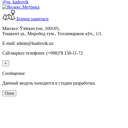
@ru_kadrovik
Бориш харитаси
Манзил: Ўзбекистон, 100105,
Тошкент ш., Миробод тум., Толлимаржон кўч., 1/1.
E-mail: admin@kadrovik.uz
Call-марказ телефони: (+998)78 150-11-72
×
Сообщение
Данный модуль находится в стадии разработки.
Close