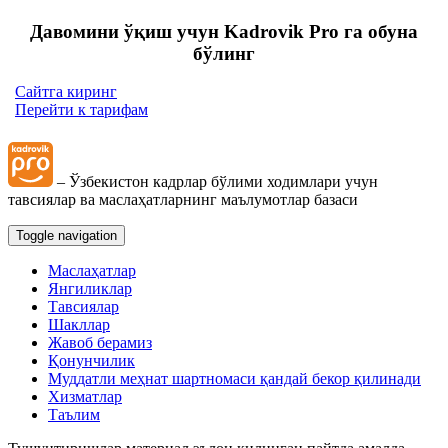
Давомини ўқиш учун Kadrovik Pro га обуна
бўлинг
Сайтга киринг
Перейти к тарифам
– Ўзбекистон кадрлар бўлими ходимлари учун
тавсиялар ва маслаҳатларнинг маълумотлар базаси
Toggle navigation
Маслаҳатлар
Янгиликлар
Тавсиялар
Шакллар
Жавоб берамиз
Қонунчилик
Муддатли меҳнат шартномаси қандай бекор қилинади
Хизматлар
Таълим