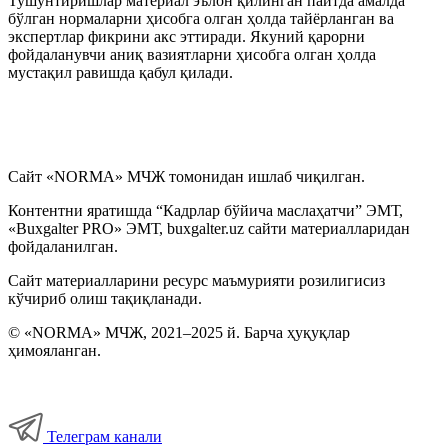
Тушунтиришлар материал эълон қилинган пайтда амалда
бўлган нормаларни ҳисобга олган ҳолда тайёрланган ва
экспертлар фикрини акс эттиради. Якуний қарорни
фойдаланувчи аниқ вазиятларни ҳисобга олган ҳолда
мустақил равишда қабул қилади.
Сайт «NORMA» МЧЖ томонидан ишлаб чиқилган.
Контентни яратишда “Кадрлар бўйича маслаҳатчи” ЭМТ,
«Buxgalter PRO» ЭМТ, buxgalter.uz сайти материалларидан
фойдаланилган.
Сайт материалларини ресурс маъмурияти розилигисиз
кўчириб олиш тақиқланади.
© «NORMA» МЧЖ, 2021–2025 й. Барча ҳуқуқлар
ҳимояланган.
Телеграм канали