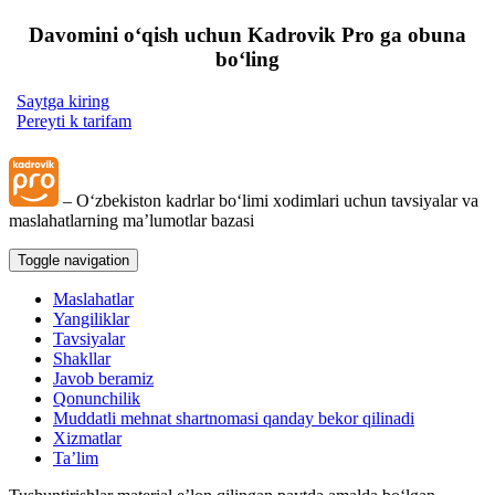
Davomini oʻqish uchun Kadrovik Pro ga obuna
boʻling
Saytga kiring
Pereyti k tarifam
– Oʻzbekiston kadrlar boʻlimi хodimlari uchun tavsiyalar va
maslahatlarning ma’lumotlar bazasi
Toggle navigation
Maslahatlar
Yangiliklar
Tavsiyalar
Shakllar
Javob beramiz
Qonunchilik
Muddatli mehnat shartnomasi qanday bekor qilinadi
Xizmatlar
Ta’lim