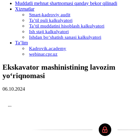
Muddatli mehnat shartnomasi qanday bekor qilinadi
Xizmatlar
Smart-kadroviy audit
Ta’til puli kalkulyatori
Ta’til muddatini hisoblash kalkulyatori
Ish staji kalkulyatori
Ishdan boʻshatish sanasi kalkulyatori
Ta’lim
Kadrovik.academy
webinar.cpr.uz
Ekskavator mashinistining lavozim
yoʻriqnomasi
06.10.2024
...