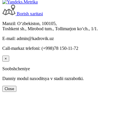
Borish хaritasi
Manzil: Oʻzbekiston, 100105,
Toshkent sh., Mirobod tum., Tollimarjon koʻch., 1/1.
E-mail: admin@kadrovik.uz
Call-markaz telefoni: (+998)78 150-11-72
×
Soobshcheniye
Danniy modul naхoditsya v stadii razrabotki.
Close