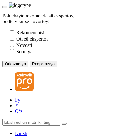
Poluchayte rekomendatsii ekspertov,
budte v kurse novostey!
Rekomendatsii
Otveti ekspertov
Novosti
Sobitiya
Otkazatsya
Podpisatsya
Ру
Ўз
Oʻz
Kirish