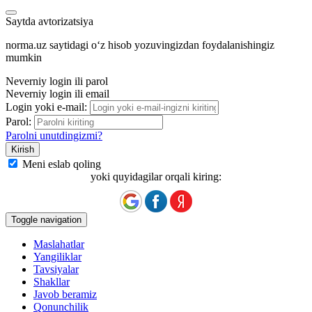
Saytda avtorizatsiya
norma.uz saytidagi oʻz hisob yozuvingizdan foydalanishingiz
mumkin
Neverniy login ili parol
Neverniy login ili email
Login yoki e-mail:
Parol:
Parolni unutdingizmi?
Meni eslab qoling
yoki quyidagilar orqali kiring:
Toggle navigation
Maslahatlar
Yangiliklar
Tavsiyalar
Shakllar
Javob beramiz
Qonunchilik