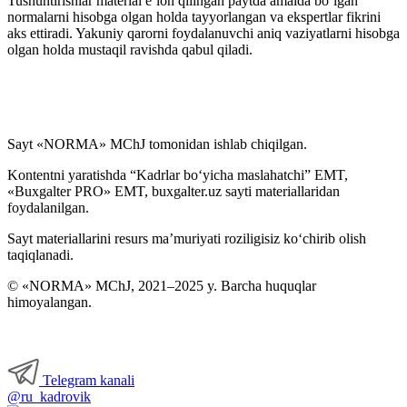
Tushuntirishlar material e’lon qilingan paytda amalda boʻlgan
normalarni hisobga olgan holda tayyorlangan va ekspertlar fikrini
aks ettiradi. Yakuniy qarorni foydalanuvchi aniq vaziyatlarni hisobga
olgan holda mustaqil ravishda qabul qiladi.
Sayt «NORMA» MChJ tomonidan ishlab chiqilgan.
Kontentni yaratishda “Kadrlar boʻyicha maslahatchi” EMT,
«Buxgalter PRO» EMT, buxgalter.uz sayti materiallaridan
foydalanilgan.
Sayt materiallarini resurs ma’muriyati roziligisiz koʻchirib olish
taqiqlanadi.
© «NORMA» MChJ, 2021–2025 y. Barcha huquqlar
himoyalangan.
Telegram kanali
@ru_kadrovik