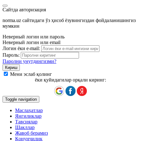
Сайтда авторизация
norma.uz сайтидаги ўз ҳисоб ёзувингиздан фойдаланишингиз
мумкин
Неверный логин или пароль
Неверный логин или email
Логин ёки e-mail:
Пароль:
Паролни унутдингизми?
Мени эслаб қолинг
ёки қуйидагилар орқали киринг:
Toggle navigation
Маслаҳатлар
Янгиликлар
Тавсиялар
Шакллар
Жавоб берамиз
Қонунчилик