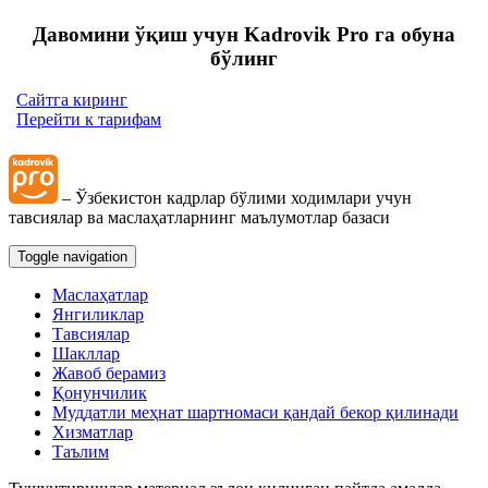
Давомини ўқиш учун Kadrovik Pro га обуна
бўлинг
Сайтга киринг
Перейти к тарифам
– Ўзбекистон кадрлар бўлими ходимлари учун
тавсиялар ва маслаҳатларнинг маълумотлар базаси
Toggle navigation
Маслаҳатлар
Янгиликлар
Тавсиялар
Шакллар
Жавоб берамиз
Қонунчилик
Муддатли меҳнат шартномаси қандай бекор қилинади
Хизматлар
Таълим