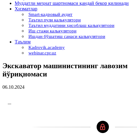
Муддатли меҳнат шартномаси қандай бекор қилинади
Хизматлар
Smart-кадровый аудит
Таътил пули калькулятори
Таътил муддатини ҳисоблаш калькулятори
Иш стажи калькулятори
Ишдан бўшатиш санаси калькулятори
Таълим
Kadrovik.academy
webinar.cpr.uz
Экскаватор машинистининг лавозим
йўриқномаси
06.10.2024
...