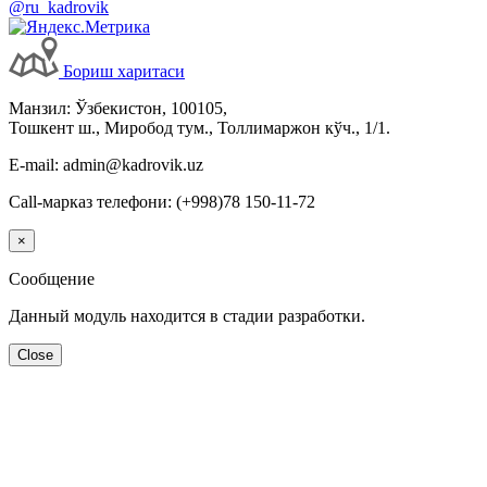
@ru_kadrovik
Бориш харитаси
Манзил: Ўзбекистон, 100105,
Тошкент ш., Миробод тум., Толлимаржон кўч., 1/1.
E-mail: admin@kadrovik.uz
Call-марказ телефони: (+998)78 150-11-72
×
Сообщение
Данный модуль находится в стадии разработки.
Close