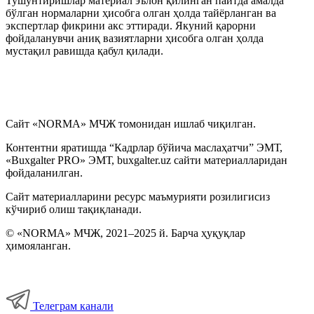
Тушунтиришлар материал эълон қилинган пайтда амалда
бўлган нормаларни ҳисобга олган ҳолда тайёрланган ва
экспертлар фикрини акс эттиради. Якуний қарорни
фойдаланувчи аниқ вазиятларни ҳисобга олган ҳолда
мустақил равишда қабул қилади.
Сайт «NORMA» МЧЖ томонидан ишлаб чиқилган.
Контентни яратишда “Кадрлар бўйича маслаҳатчи” ЭМТ,
«Buxgalter PRO» ЭМТ, buxgalter.uz сайти материалларидан
фойдаланилган.
Сайт материалларини ресурс маъмурияти розилигисиз
кўчириб олиш тақиқланади.
© «NORMA» МЧЖ, 2021–2025 й. Барча ҳуқуқлар
ҳимояланган.
Телеграм канали