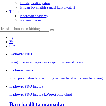
Ish staji kalkulyatori
Ishdan boʻshatish sanasi kalkulyatori
Ta’lim
Kadrovik.academy
webinar.cpr.uz
Ру
Ўз
Oʻz
Kadrovik
PRO
Keng imkoniyatlarga ega ekspert ma’lumot tizimi
Kadrovik
demo
Sinovga kirishni faollashtiring va barcha afzalliklarni baholang
Kadrovik PRO haqida
Kadrovik PRO haqida koʻproq bilib oling
Barcha 40 ta mavzular