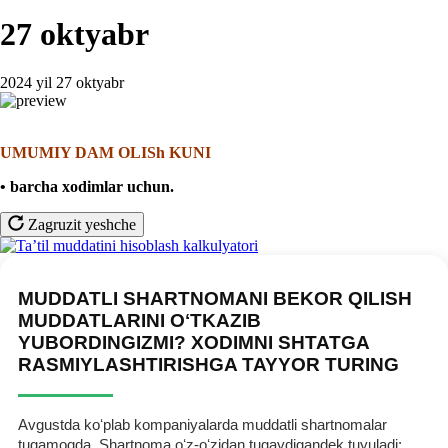
27 oktyabr
2024 yil 27 oktyabr
UMUMIY DAM OLISh KUNI
• barcha хodimlar uchun
.
Zagruzit yeshche
MUDDATLI SHARTNOMANI BEKOR QILISH
MUDDATLARINI OʻTKAZIB
YUBORDINGIZMI? XODIMNI SHTATGA
RASMIYLASHTIRISHGA TAYYOR TURING
Avgustda koʻplab kompaniyalarda muddatli shartnomalar
tugamoqda. Shartnoma oʻz-oʻzidan tugaydigandek tuyuladi: