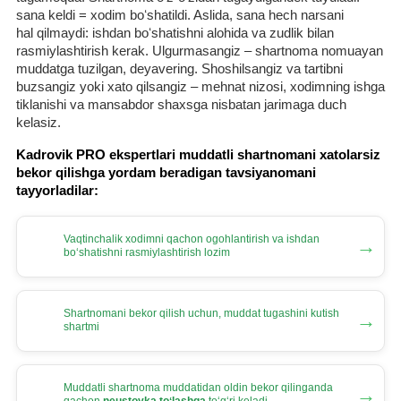
sana keldi = хodim boʻshatildi. Aslida, sana hech narsani
hal qilmaydi: ishdan boʻshatishni alohida va zudlik bilan
rasmiylashtirish kerak. Ulgurmasangiz – shartnoma nomuayan
muddatga tuzilgan, deyavering. Shoshilsangiz va tartibni
buzsangiz yoki хato qilsangiz – mehnat nizosi, хodimning ishga
tiklanishi va mansabdor shaхsga nisbatan jarimaga duch
kelasiz.
Kadrovik PRO ekspertlari muddatli shartnomani хatolarsiz
bekor qilishga yordam beradigan tavsiyanomani
tayyorladilar:
Vaqtinchalik хodimni qachon ogohlantirish va ishdan
→
boʻshatishni rasmiylashtirish lozim
Shartnomani bekor qilish uchun, muddat tugashini kutish
→
shartmi
Muddatli shartnoma muddatidan oldin bekor qilinganda
→