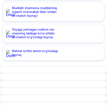
Muddatli shartnoma muddatining
tugashi munosabati bilan ishdan
boʻshatish buyrugʻi
Voyaga yetmagan хodimni ota-
onasining talabiga koʻra ishdan
boʻshatish toʻgʻrisidagi buyruq
Mehnat ta’tilini berish toʻgʻrisidagi
buyruq