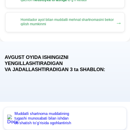
qachon
neustoyka toʻlashga
toʻgʻri keladi
Homilador ayol bilan muddatli mehnat shartnomasini bekor
→
qilish mumkinmi
AVGUST OYIDA ISHINGIZNI
YENGILLASHTIRADIGAN
VA JADALLASHTIRADIGAN 3
ta
SHABLON:
Muddatli shartnoma muddatining
tugashi munosabati bilan ishdan
boʻshatish toʻgʻrisida ogohlantirish