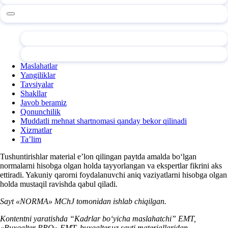
Maslahatlar
Yangiliklar
Tavsiyalar
Shakllar
Javob beramiz
Qonunchilik
Muddatli mehnat shartnomasi qanday bekor qilinadi
Xizmatlar
Ta’lim
Tushuntirishlar material e’lon qilingan paytda amalda boʻlgan
normalarni hisobga olgan holda tayyorlangan va ekspertlar fikrini aks
ettiradi. Yakuniy qarorni foydalanuvchi aniq vaziyatlarni hisobga olgan
holda mustaqil ravishda qabul qiladi.
Sayt «NORMA» MChJ tomonidan ishlab chiqilgan.
Kontentni yaratishda “Kadrlar boʻyicha maslahatchi” EMT,
«Buxgalter PRO» EMT, buxgalter.uz sayti materiallaridan