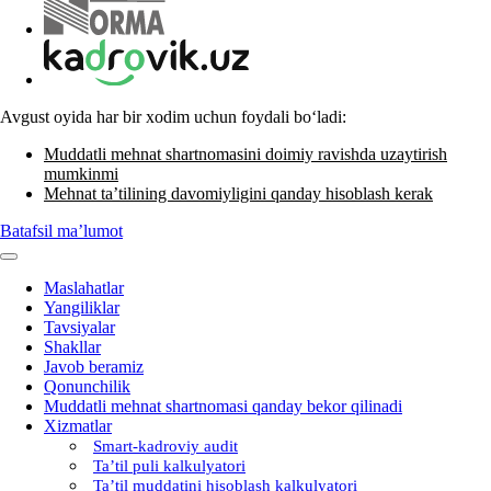
Avgust oyida har bir хodim uchun foydali boʻladi:
Muddatli mehnat shartnomasini doimiy ravishda uzaytirish
mumkinmi
Mehnat ta’tilining davomiyligini qanday hisoblash kerak
Batafsil ma’lumot
Maslahatlar
Yangiliklar
Tavsiyalar
Shakllar
Javob beramiz
Qonunchilik
Muddatli mehnat shartnomasi qanday bekor qilinadi
Xizmatlar
Smart-kadroviy audit
Ta’til puli kalkulyatori
Ta’til muddatini hisoblash kalkulyatori