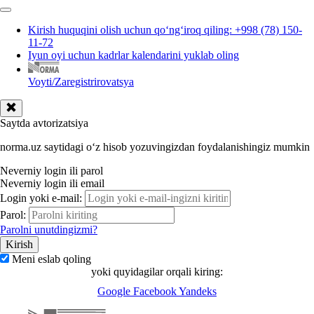
Kirish huquqini olish uchun qoʻngʻiroq qiling: +998 (78) 150-
11-72
Iyun oyi uchun kadrlar kalendarini yuklab oling
Voyti/Zaregistrirovatsya
Saytda avtorizatsiya
norma.uz saytidagi oʻz hisob yozuvingizdan foydalanishingiz mumkin
Neverniy login ili parol
Neverniy login ili email
Login yoki e-mail:
Parol:
Parolni unutdingizmi?
Meni eslab qoling
yoki quyidagilar orqali kiring:
Google
Facebook
Yandeks