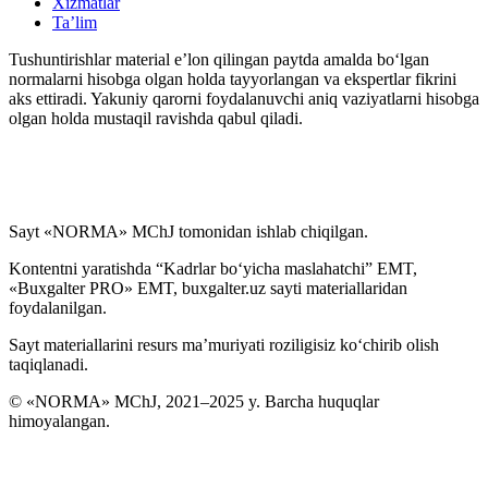
Xizmatlar
Ta’lim
Tushuntirishlar material e’lon qilingan paytda amalda boʻlgan
normalarni hisobga olgan holda tayyorlangan va ekspertlar fikrini
aks ettiradi. Yakuniy qarorni foydalanuvchi aniq vaziyatlarni hisobga
olgan holda mustaqil ravishda qabul qiladi.
Sayt «NORMA» MChJ tomonidan ishlab chiqilgan.
Kontentni yaratishda “Kadrlar boʻyicha maslahatchi” EMT,
«Buxgalter PRO» EMT, buxgalter.uz sayti materiallaridan
foydalanilgan.
Sayt materiallarini resurs ma’muriyati roziligisiz koʻchirib olish
taqiqlanadi.
© «NORMA» MChJ, 2021–2025 y. Barcha huquqlar
himoyalangan.