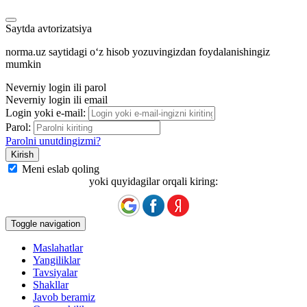
Saytda avtorizatsiya
norma.uz saytidagi oʻz hisob yozuvingizdan foydalanishingiz
mumkin
Neverniy login ili parol
Neverniy login ili email
Login yoki e-mail:
Parol:
Parolni unutdingizmi?
Meni eslab qoling
yoki quyidagilar orqali kiring:
Toggle navigation
Maslahatlar
Yangiliklar
Tavsiyalar
Shakllar
Javob beramiz