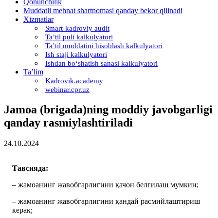
Qonunchilik
Muddatli mehnat shartnomasi qanday bekor qilinadi
Xizmatlar
Smart-kadroviy audit
Ta’til puli kalkulyatori
Ta’til muddatini hisoblash kalkulyatori
Ish staji kalkulyatori
Ishdan boʻshatish sanasi kalkulyatori
Ta’lim
Kadrovik.academy
webinar.cpr.uz
Jamoa (brigada)ning moddiy javobgarligi
qanday rasmiylashtiriladi
24.10.2024
Тавсияда:
– жамоанинг жавобгарлигини қачон белгилаш мумкин;
– жамоанинг жавобгарлигини қандай расмийлаштириш
керак;