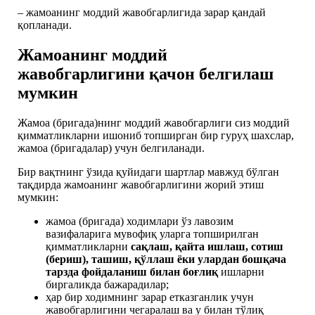
– жамоанинг моддий жавобгарлигида зарар қандай
қопланади.
Жамоанинг моддий
жавобгарлигини қачон белгилаш
мумкин
Жамоа (бригада)нинг моддий жавобгарлиги сиз моддий
қимматликларни ишониб топширган бир гуруҳ шахслар,
жамоа (бригадалар) учун белгиланади.
Бир вақтнинг ўзида қуйидаги шартлар мавжуд бўлган
тақдирда жамоанинг жавобгарлигини жорий этиш
мумкин:
жамоа (бригада) ходимлари ўз лавозим
вазифаларига мувофиқ уларга топширилган
қимматликларни
сақлаш, қайта ишлаш, сотиш
(бериш), ташиш, қўллаш ёки улардан бошқача
тарзда фойдаланиш билан боғлиқ
ишларни
биргаликда бажарадилар;
ҳар бир ходимнинг зарар етказганлик учун
жавобгарлигини чегаралаш ва у билан тўлиқ