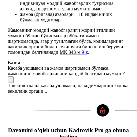
индивидуал моддий жавобгарлик тўғрисида
алоҳида шартнома тузиш мумкин эмас;
жамоа (бригада) аъзолари – 18 ёшдан кичик
бўлмаган ходимлар.
Жамоанинг моддий жавобгарлиги жорий этилиши
мумкин бўлган бўлинмалар рўйхати жамоа
шартномасида, агар у тузилмаган бўлса, ходимларнинг
вакиллик органи билан келишувга биноан иш берувчи
томонидан белгиланади
МК 343-м.
9-қ
.
Вазият
Касаба уюшмаси ва жамоа шартномаси бўлмаса,
жамоанинг жавобгарлигини қандай белгилаш мумкин?
Ташкилотда на касаба уюшмаси, на ходимларнинг бошқа
вакиллик органи...
Davomini oʻqish uchun Kadrovik Pro ga obuna
boʻling