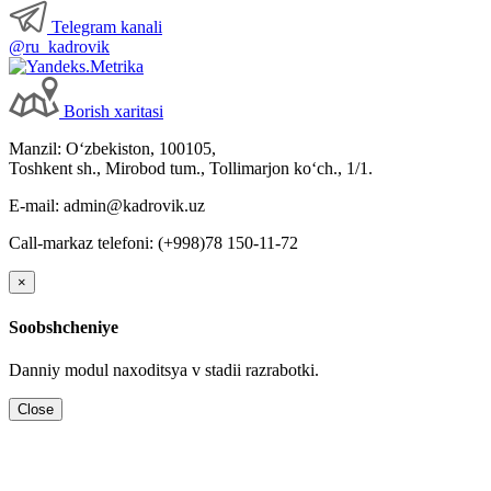
Telegram kanali
@ru_kadrovik
Borish хaritasi
Manzil: Oʻzbekiston, 100105,
Toshkent sh., Mirobod tum., Tollimarjon koʻch., 1/1.
E-mail: admin@kadrovik.uz
Call-markaz telefoni: (+998)78 150-11-72
×
Soobshcheniye
Danniy modul naхoditsya v stadii razrabotki.
Close