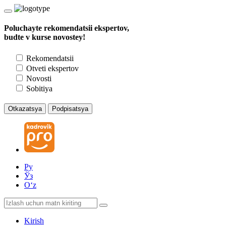
Poluchayte rekomendatsii ekspertov,
budte v kurse novostey!
Rekomendatsii
Otveti ekspertov
Novosti
Sobitiya
Otkazatsya
Podpisatsya
Ру
Ўз
Oʻz
Kirish