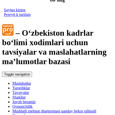
Saytga kiring
Pereyti k tarifam
– Oʻzbekiston kadrlar
boʻlimi хodimlari uchun
tavsiyalar va maslahatlarning
ma’lumotlar bazasi
Toggle navigation
Maslahatlar
Yangiliklar
Tavsiyalar
Shakllar
Javob beramiz
Qonunchilik
Muddatli mehnat shartnomasi qanday bekor qilinadi