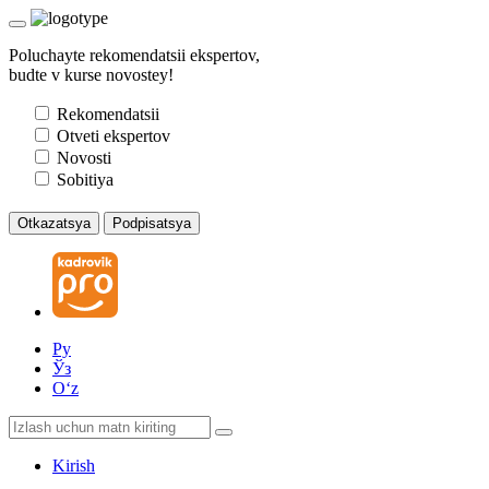
Poluchayte rekomendatsii ekspertov,
budte v kurse novostey!
Rekomendatsii
Otveti ekspertov
Novosti
Sobitiya
Otkazatsya
Podpisatsya
Ру
Ўз
Oʻz
Kirish