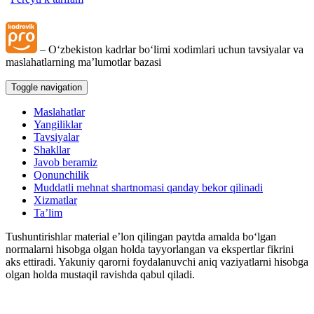
– Oʻzbekiston kadrlar boʻlimi хodimlari uchun tavsiyalar va
maslahatlarning ma’lumotlar bazasi
Toggle navigation
Maslahatlar
Yangiliklar
Tavsiyalar
Shakllar
Javob beramiz
Qonunchilik
Muddatli mehnat shartnomasi qanday bekor qilinadi
Xizmatlar
Ta’lim
Tushuntirishlar material e’lon qilingan paytda amalda boʻlgan
normalarni hisobga olgan holda tayyorlangan va ekspertlar fikrini
aks ettiradi. Yakuniy qarorni foydalanuvchi aniq vaziyatlarni hisobga
olgan holda mustaqil ravishda qabul qiladi.