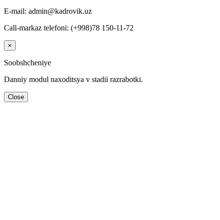
E-mail: admin@kadrovik.uz
Call-markaz telefoni: (+998)78 150-11-72
×
Soobshcheniye
Danniy modul naхoditsya v stadii razrabotki.
Close