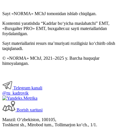
Sayt «NORMA» MChJ tomonidan ishlab chiqilgan.
Kontentni yaratishda “Kadrlar boʻyicha maslahatchi” EMT,
«Buxgalter PRO» EMT, buxgalter.uz sayti materiallaridan
foydalanilgan.
Sayt materiallarini resurs ma’muriyati roziligisiz koʻchirib olish
taqiqlanadi.
© «NORMA» MChJ, 2021–2025 y. Barcha huquqlar
himoyalangan.
Telegram kanali
@ru_kadrovik
Borish хaritasi
Manzil: Oʻzbekiston, 100105,
Toshkent sh., Mirobod tum., Tollimarjon koʻch., 1/1.