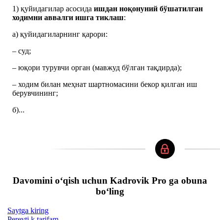
1) қуйидагилар асосида
ишдан ноқонуний бўшатилган
ходимни аввалги ишга тиклаш
:
а) қуйидагиларнинг қарори:
– суд;
– юқори турувчи орган (мавжуд бўлган тақдирда);
– ходим билан меҳнат шартномасини бекор қилган иш
берувчининг;
б)...
Davomini oʻqish uchun Kadrovik Pro ga obuna
boʻling
Saytga kiring
Pereyti k tarifam