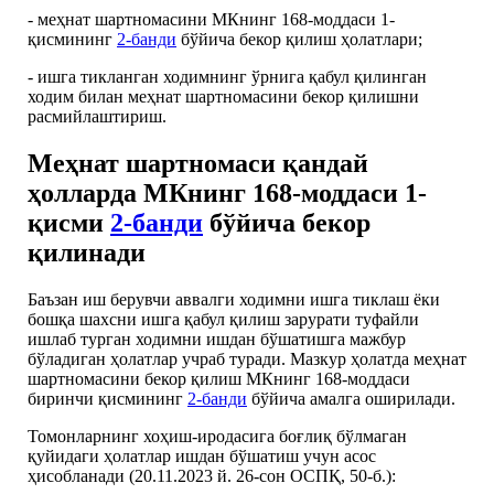
- меҳнат шартномасини МКнинг 168-моддаси 1-
қисмининг
2-банди
бўйича бекор қилиш ҳолатлари;
- ишга тикланган ходимнинг ўрнига қабул қилинган
ходим билан меҳнат шартномасини бекор қилишни
расмийлаштириш.
Меҳнат шартномаси қандай
ҳолларда МКнинг 168-моддаси 1-
қисми
2-банди
бўйича бекор
қилинади
Баъзан иш берувчи аввалги ходимни ишга тиклаш ёки
бошқа шахсни ишга қабул қилиш зарурати туфайли
ишлаб турган ходимни ишдан бўшатишга мажбур
бўладиган ҳолатлар учраб туради. Мазкур ҳолатда меҳнат
шартномасини бекор қилиш МКнинг 168-моддаси
биринчи қисмининг
2-банди
бўйича амалга оширилади.
Томонларнинг хоҳиш-иродасига боғлиқ бўлмаган
қуйидаги ҳолатлар ишдан бўшатиш учун асос
ҳисобланади (20.11.2023 й. 26-сон ОСПҚ, 50-б.):