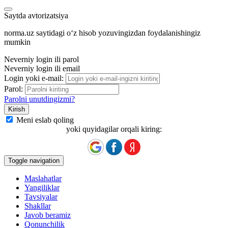
Saytda avtorizatsiya
norma.uz saytidagi oʻz hisob yozuvingizdan foydalanishingiz
mumkin
Neverniy login ili parol
Neverniy login ili email
Login yoki e-mail:
Parol:
Parolni unutdingizmi?
Meni eslab qoling
yoki quyidagilar orqali kiring:
Toggle navigation
Maslahatlar
Yangiliklar
Tavsiyalar
Shakllar
Javob beramiz
Qonunchilik