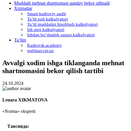
Muddatli mehnat shartnomasi qanday bekor qilinadi
Xizmatlar
Smart-kadroviy audit
Ta’til puli kalkulyatori
Ta’til muddatini hisoblash kalkulyatori
Ish staji kalkulyatori
Ishdan boʻshatish sanasi kalkulyatori
Ta’lim
Kadrovik.academy
webinar.cpr.uz
Avvalgi хodim ishga tiklanganda mehnat
shartnomasini bekor qilish tartibi
24.10.2024
Lenara XIKMATOVA
«Norma» eksperti
Тавсияда: