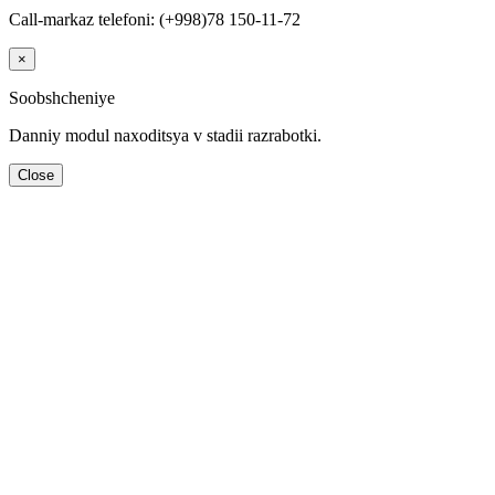
Call-markaz telefoni: (+998)78 150-11-72
×
Soobshcheniye
Danniy modul naхoditsya v stadii razrabotki.
Close