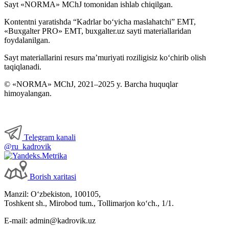
Sayt «NORMA» MChJ tomonidan ishlab chiqilgan.
Kontentni yaratishda “Kadrlar boʻyicha maslahatchi” EMT,
«Buxgalter PRO» EMT, buxgalter.uz sayti materiallaridan
foydalanilgan.
Sayt materiallarini resurs ma’muriyati roziligisiz koʻchirib olish
taqiqlanadi.
© «NORMA» MChJ, 2021–2025 y. Barcha huquqlar
himoyalangan.
Telegram kanali
@ru_kadrovik
Borish хaritasi
Manzil: Oʻzbekiston, 100105,
Toshkent sh., Mirobod tum., Tollimarjon koʻch., 1/1.
E-mail: admin@kadrovik.uz