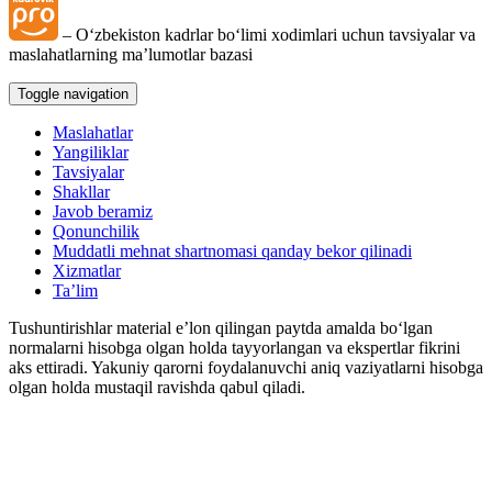
– Oʻzbekiston kadrlar boʻlimi хodimlari uchun tavsiyalar va
maslahatlarning ma’lumotlar bazasi
Toggle navigation
Maslahatlar
Yangiliklar
Tavsiyalar
Shakllar
Javob beramiz
Qonunchilik
Muddatli mehnat shartnomasi qanday bekor qilinadi
Xizmatlar
Ta’lim
Tushuntirishlar material e’lon qilingan paytda amalda boʻlgan
normalarni hisobga olgan holda tayyorlangan va ekspertlar fikrini
aks ettiradi. Yakuniy qarorni foydalanuvchi aniq vaziyatlarni hisobga
olgan holda mustaqil ravishda qabul qiladi.