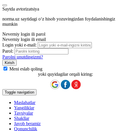
Saytda avtorizatsiya
norma.uz saytidagi oʻz hisob yozuvingizdan foydalanishingiz
mumkin
Neverniy login ili parol
Neverniy login ili email
Login yoki e-mail:
Parol:
Parolni unutdingizmi?
Meni eslab qoling
yoki quyidagilar orqali kiring:
Toggle navigation
Maslahatlar
Yangiliklar
Tavsiyalar
Shakllar
Javob beramiz
Qonunchilik