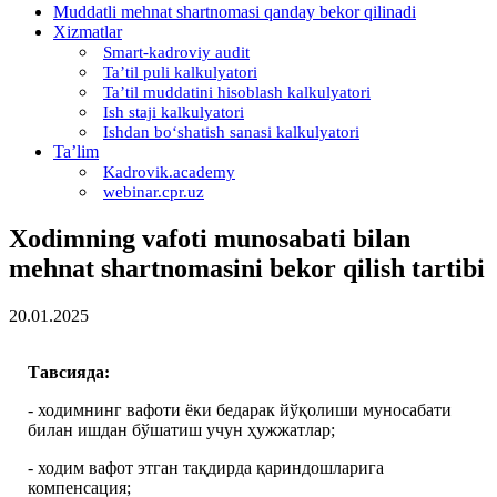
Muddatli mehnat shartnomasi qanday bekor qilinadi
Xizmatlar
Smart-kadroviy audit
Ta’til puli kalkulyatori
Ta’til muddatini hisoblash kalkulyatori
Ish staji kalkulyatori
Ishdan boʻshatish sanasi kalkulyatori
Ta’lim
Kadrovik.academy
webinar.cpr.uz
Xodimning vafoti munosabati bilan
mehnat shartnomasini bekor qilish tartibi
20.01.2025
Тавсияда:
- ходимнинг вафоти ёки бедарак йўқолиши муносабати
билан ишдан бўшатиш учун ҳужжатлар;
- ходим вафот этган тақдирда қариндошларига
компенсация;