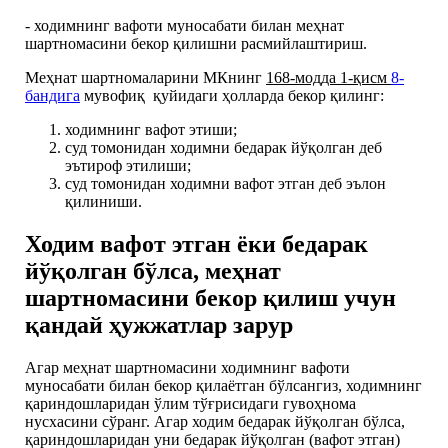
- ходимнинг вафоти муносабати билан меҳнат
шартномасини бекор қилишни расмийлаштириш.
Меҳнат шартномаларини МКнинг
168-модда 1-қисм
8-
бандига
мувофиқ қуйидаги ҳолларда бекор қилинг:
ходимнинг вафот этиши;
суд томонидан ходимни бедарак йўқолган деб
эътироф этилиши;
суд томонидан ходимни вафот этган деб эълон
қилиниши.
Ходим вафот этган ёки бедарак
йўқолган бўлса, меҳнат
шартномасини бекор қилиш учун
қандай ҳужжатлар зарур
Агар меҳнат шартномасини ходимнинг вафоти
муносабати билан бекор қилаётган бўлсангиз, ходимнинг
қариндошларидан ўлим тўғрисидаги гувоҳнома
нусхасини сўранг. Агар ходим бедарак йўқолган бўлса,
қариндошларидан уни бедарак йўқолган (вафот этган)