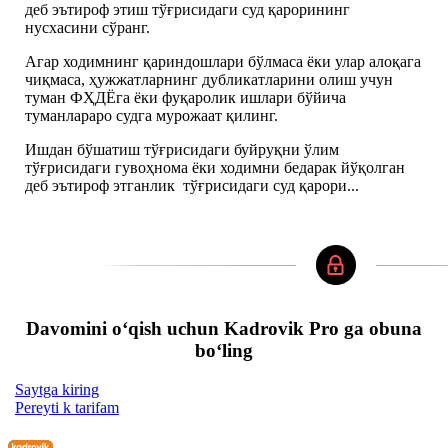
деб эътироф этиш тўғрисидаги суд қарорининг
нусхасини сўранг.
Агар ходимнинг қариндошлари бўлмаса ёки улар алоқага
чиқмаса, ҳужжатларнинг дубликатларини олиш учун
туман ФҲДЁга ёки фуқаролик ишлари бўйича
туманлараро судга мурожаат қилинг.
Ишдан бўшатиш тўғрисидаги буйруқни ўлим
тўғрисидаги гувоҳнома ёки ходимни бедарак йўқолган
деб эътироф этганлик тўғрисидаги суд қарори...
Davomini oʻqish uchun Kadrovik Pro ga obuna
boʻling
Saytga kiring
Pereyti k tarifam