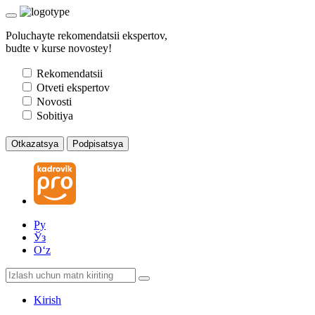
Poluchayte rekomendatsii ekspertov,
budte v kurse novostey!
Rekomendatsii
Otveti ekspertov
Novosti
Sobitiya
Otkazatsya
Podpisatsya
Ру
Ўз
Oʻz
Kirish