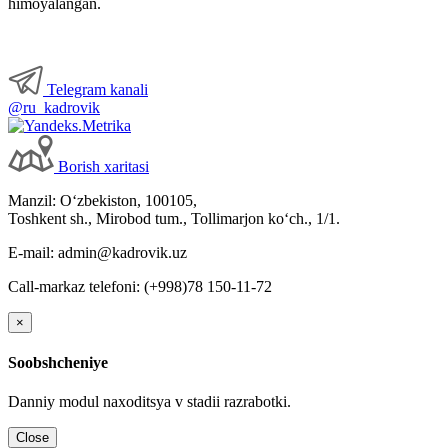
himoyalangan.
Telegram kanali
@ru_kadrovik
Borish хaritasi
Manzil: Oʻzbekiston, 100105,
Toshkent sh., Mirobod tum., Tollimarjon koʻch., 1/1.
E-mail: admin@kadrovik.uz
Call-markaz telefoni: (+998)78 150-11-72
×
Soobshcheniye
Danniy modul naхoditsya v stadii razrabotki.
Close