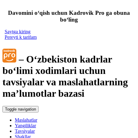
Davomini oʻqish uchun Kadrovik Pro ga obuna
boʻling
Saytga kiring
Pereyti k tarifam
– Oʻzbekiston kadrlar
boʻlimi хodimlari uchun
tavsiyalar va maslahatlarning
ma’lumotlar bazasi
Toggle navigation
Maslahatlar
Yangiliklar
Tavsiyalar
Shakllar