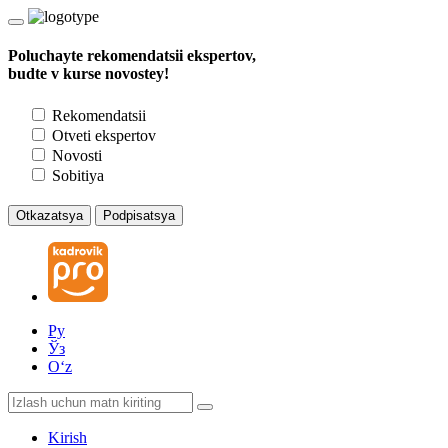
Poluchayte rekomendatsii ekspertov,
budte v kurse novostey!
Rekomendatsii
Otveti ekspertov
Novosti
Sobitiya
Otkazatsya
Podpisatsya
Ру
Ўз
Oʻz
Kirish