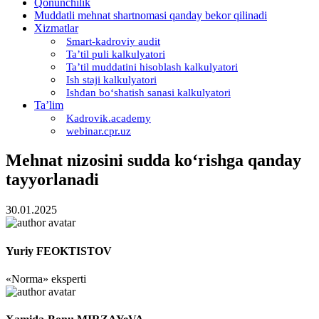
Qonunchilik
Muddatli mehnat shartnomasi qanday bekor qilinadi
Xizmatlar
Smart-kadroviy audit
Ta’til puli kalkulyatori
Ta’til muddatini hisoblash kalkulyatori
Ish staji kalkulyatori
Ishdan boʻshatish sanasi kalkulyatori
Ta’lim
Kadrovik.academy
webinar.cpr.uz
Mehnat nizosini sudda koʻrishga qanday
tayyorlanadi
30.01.2025
Yuriy FEOKTISTOV
«Norma» eksperti