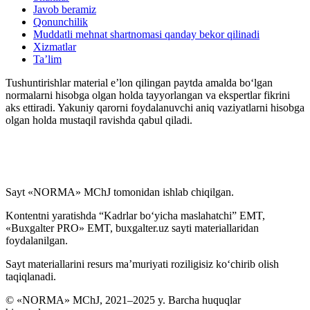
Javob beramiz
Qonunchilik
Muddatli mehnat shartnomasi qanday bekor qilinadi
Xizmatlar
Ta’lim
Tushuntirishlar material e’lon qilingan paytda amalda boʻlgan
normalarni hisobga olgan holda tayyorlangan va ekspertlar fikrini
aks ettiradi. Yakuniy qarorni foydalanuvchi aniq vaziyatlarni hisobga
olgan holda mustaqil ravishda qabul qiladi.
Sayt «NORMA» MChJ tomonidan ishlab chiqilgan.
Kontentni yaratishda “Kadrlar boʻyicha maslahatchi” EMT,
«Buxgalter PRO» EMT, buxgalter.uz sayti materiallaridan
foydalanilgan.
Sayt materiallarini resurs ma’muriyati roziligisiz koʻchirib olish
taqiqlanadi.
© «NORMA» MChJ, 2021–2025 y. Barcha huquqlar