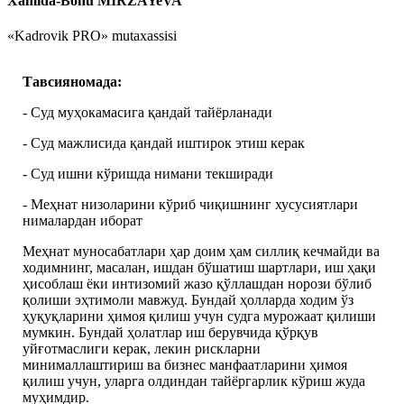
Xamida-Bonu MIRZAYeVA
«Kadrovik PRO» mutaхassisi
Тавсияномада:
- Суд муҳокамасига қандай тайёрланади
- Суд мажлисида қандай иштирок этиш керак
- Суд ишни кўришда нимани текширади
- Меҳнат низоларини кўриб чиқишнинг хусусиятлари
нималардан иборат
Меҳнат муносабатлари ҳар доим ҳам силлиқ кечмайди ва
ходимнинг, масалан, ишдан бўшатиш шартлари, иш ҳақи
ҳисоблаш ёки интизомий жазо қўллашдан норози бўлиб
қолиши эҳтимоли мавжуд. Бундай ҳолларда ходим ўз
ҳуқуқларини ҳимоя қилиш учун судга мурожаат қилиши
мумкин. Бундай ҳолатлар иш берувчида қўрқув
уйғотмаслиги керак, лекин рискларни
минималлаштириш ва бизнес манфаатларини ҳимоя
қилиш учун, уларга олдиндан тайёргарлик кўриш жуда
муҳимдир.