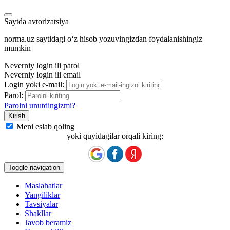
Saytda avtorizatsiya
norma.uz saytidagi oʻz hisob yozuvingizdan foydalanishingiz
mumkin
Neverniy login ili parol
Neverniy login ili email
Login yoki e-mail:
Parol:
Parolni unutdingizmi?
Meni eslab qoling
yoki quyidagilar orqali kiring:
Toggle navigation
Maslahatlar
Yangiliklar
Tavsiyalar
Shakllar
Javob beramiz