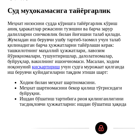
Суд муҳокамасига тайёргарлик
Меҳнат низосини судда кўришга тайёргарлик кўриш
аниқ ҳаракатлар режасини тузишни ва барча зарур
далилларни синчковлик билан йиғишни талаб қилади.
Жумладан иш берувчи ушбу тартиб-таомил учун талаб
қилинадиган барча ҳужжатларни тайёрлаши керак:
ташкилотнинг маҳаллий ҳужжатлари, лавозим
йўриқномалари, тушунтиришлар, далолатномалар,
буйруқлар, вакилнинг ишончномаси. Масалан, ходим
ноқонуний
қисқартириш
учун судга мурожаат қилганда
иш берувчи қуйидагиларни тақдим этиши шарт:
Ходим билан меҳнат шартномасини.
Меҳнат шартномасини бекор қилиш тўғрисидаги
буйруқни.
Ишдан бўшатиш тартибига риоя қилинганлигини
тасдиқловчи ҳужжатларни: ишдан бўшатиш ҳақида