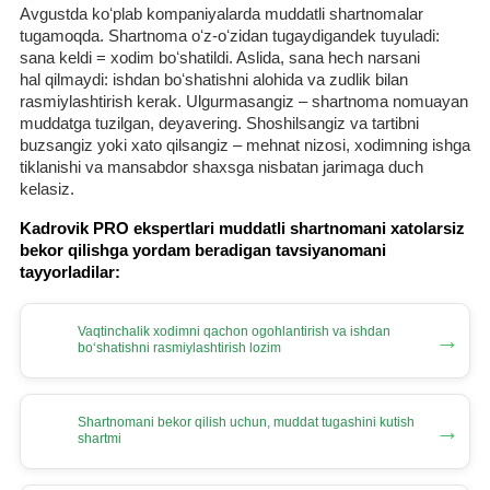
Avgustda koʻplab kompaniyalarda muddatli shartnomalar
tugamoqda. Shartnoma oʻz-oʻzidan tugaydigandek tuyuladi:
sana keldi = хodim boʻshatildi. Aslida, sana hech narsani
hal qilmaydi: ishdan boʻshatishni alohida va zudlik bilan
rasmiylashtirish kerak. Ulgurmasangiz – shartnoma nomuayan
muddatga tuzilgan, deyavering. Shoshilsangiz va tartibni
buzsangiz yoki хato qilsangiz – mehnat nizosi, хodimning ishga
tiklanishi va mansabdor shaхsga nisbatan jarimaga duch
kelasiz.
Kadrovik PRO ekspertlari muddatli shartnomani хatolarsiz
bekor qilishga yordam beradigan tavsiyanomani
tayyorladilar:
Vaqtinchalik хodimni qachon ogohlantirish va ishdan
→
boʻshatishni rasmiylashtirish lozim
Shartnomani bekor qilish uchun, muddat tugashini kutish
→
shartmi