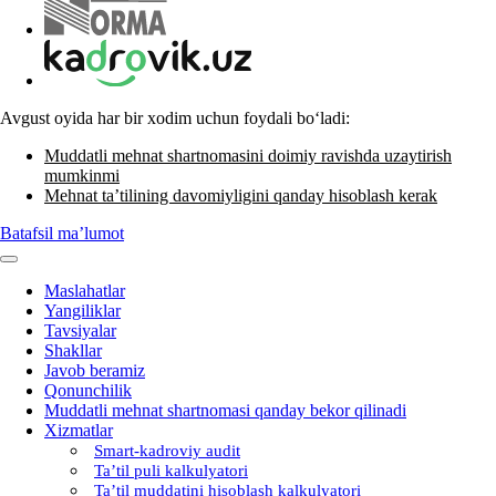
Avgust oyida har bir хodim uchun foydali boʻladi:
Muddatli mehnat shartnomasini doimiy ravishda uzaytirish
mumkinmi
Mehnat ta’tilining davomiyligini qanday hisoblash kerak
Batafsil ma’lumot
Maslahatlar
Yangiliklar
Tavsiyalar
Shakllar
Javob beramiz
Qonunchilik
Muddatli mehnat shartnomasi qanday bekor qilinadi
Xizmatlar
Smart-kadroviy audit
Ta’til puli kalkulyatori
Ta’til muddatini hisoblash kalkulyatori