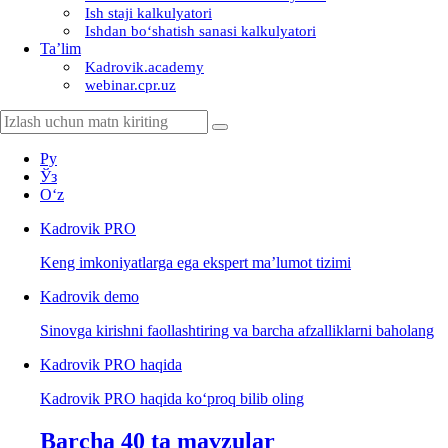
Ish staji kalkulyatori
Ishdan boʻshatish sanasi kalkulyatori
Ta’lim
Kadrovik.academy
webinar.cpr.uz
Ру
Ўз
Oʻz
Kadrovik
PRO
Keng imkoniyatlarga ega ekspert ma’lumot tizimi
Kadrovik
demo
Sinovga kirishni faollashtiring va barcha afzalliklarni baholang
Kadrovik PRO haqida
Kadrovik PRO haqida koʻproq bilib oling
Barcha 40 ta mavzular