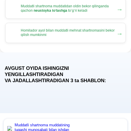
Muddatli shartnoma muddatidan oldin bekor qilinganda
→
qachon
neustoyka toʻlashga
toʻgʻri keladi
Homilador ayol bilan muddatli mehnat shartnomasini bekor
→
qilish mumkinmi
AVGUST OYIDA ISHINGIZNI
YENGILLASHTIRADIGAN
VA JADALLASHTIRADIGAN 3
ta
SHABLON:
Muddatli shartnoma muddatining
tugashi munosabati bilan ishdan