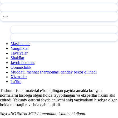
Maslahatlar
Yangiliklar
Tavsiyalar
Shakllar
Javob beramiz
Qonunchilik
Muddatli mehnat shartnomasi qanday bekor qilinadi
Xizmatlar
Ta’lim
Tushuntirishlar material e’lon qilingan paytda amalda boʻlgan
normalarni hisobga olgan holda tayyorlangan va ekspertlar fikrini aks
ettiradi. Yakuniy qarorni foydalanuvchi aniq vaziyatlarni hisobga olgan
holda mustaqil ravishda qabul qiladi.
Sayt «NORMA» MChJ tomonidan ishlab chiqilgan.