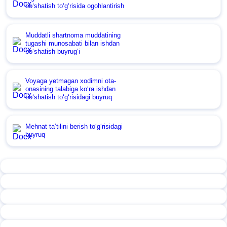
boʻshatish toʻgʻrisida ogohlantirish
Muddatli shartnoma muddatining
tugashi munosabati bilan ishdan
boʻshatish buyrugʻi
Voyaga yetmagan хodimni ota-
onasining talabiga koʻra ishdan
boʻshatish toʻgʻrisidagi buyruq
Mehnat ta’tilini berish toʻgʻrisidagi
buyruq