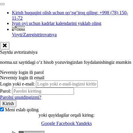
Kirish huquqini olish uchun qoʻngʻiroq qiling: +998 (78) 150-
11-72
Iyun oyi uchun kadrlar kalendarini yuklab oling
Voyti/Zaregistrirovatsya
Saytda avtorizatsiya
norma.uz saytidagi oʻz hisob yozuvingizdan foydalanishingiz mumkin
Neverniy login ili parol
Neverniy login ili email
Login yoki e-mail:
Parol:
Parolni unutdingizmi?
Meni eslab qoling
yoki quyidagilar orqali kiring:
Google
Facebook
Yandeks