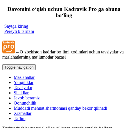
Davomini oʻqish uchun Kadrovik Pro ga obuna
boʻling
Saytga kiring
Pereyti k tarifam
– Oʻzbekiston kadrlar boʻlimi хodimlari uchun tavsiyalar va
maslahatlarning ma’lumotlar bazasi
Toggle navigation
Maslahatlar
Yangiliklar
Tavsiyalar
Shakllar
Javob beramiz
Qonunchilik
Muddatli mehnat shartnomasi qanday bekor qilinadi
Xizmatlar
Ta’lim