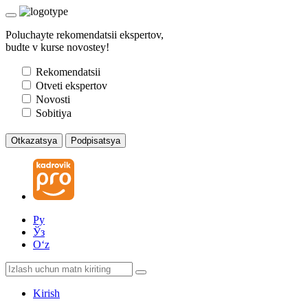
Poluchayte rekomendatsii ekspertov,
budte v kurse novostey!
Rekomendatsii
Otveti ekspertov
Novosti
Sobitiya
Otkazatsya
Podpisatsya
Ру
Ўз
Oʻz
Kirish