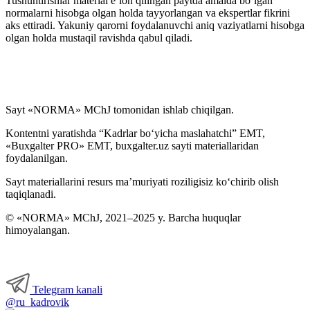
Tushuntirishlar material e’lon qilingan paytda amalda boʻlgan
normalarni hisobga olgan holda tayyorlangan va ekspertlar fikrini
aks ettiradi. Yakuniy qarorni foydalanuvchi aniq vaziyatlarni hisobga
olgan holda mustaqil ravishda qabul qiladi.
Sayt «NORMA» MChJ tomonidan ishlab chiqilgan.
Kontentni yaratishda “Kadrlar boʻyicha maslahatchi” EMT,
«Buxgalter PRO» EMT, buxgalter.uz sayti materiallaridan
foydalanilgan.
Sayt materiallarini resurs ma’muriyati roziligisiz koʻchirib olish
taqiqlanadi.
© «NORMA» MChJ, 2021–2025 y. Barcha huquqlar
himoyalangan.
Telegram kanali
@ru_kadrovik