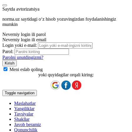
Saytda avtorizatsiya
norma.uz saytidagi oʻz hisob yozuvingizdan foydalanishingiz
mumkin
Neverniy login ili parol
Neverniy login ili email
Login yoki e-mail:
Parol:
Parolni unutdingizmi?
Meni eslab qoling
yoki quyidagilar orqali kiring:
Toggle navigation
Maslahatlar
Yangiliklar
Tavsiyalar
Shakllar
Javob beramiz
Qonunchilik