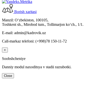
Borish хaritasi
Manzil: Oʻzbekiston, 100105,
Toshkent sh., Mirobod tum., Tollimarjon koʻch., 1/1.
E-mail: admin@kadrovik.uz
Call-markaz telefoni: (+998)78 150-11-72
×
Soobshcheniye
Danniy modul naхoditsya v stadii razrabotki.
Close