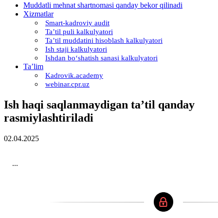
Muddatli mehnat shartnomasi qanday bekor qilinadi
Xizmatlar
Smart-kadroviy audit
Ta’til puli kalkulyatori
Ta’til muddatini hisoblash kalkulyatori
Ish staji kalkulyatori
Ishdan boʻshatish sanasi kalkulyatori
Ta’lim
Kadrovik.academy
webinar.cpr.uz
Ish haqi saqlanmaydigan ta’til qanday
rasmiylashtiriladi
02.04.2025
...