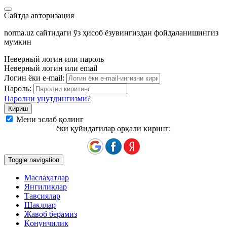
Сайтда авторизация
norma.uz сайтидаги ўз ҳисоб ёзувингиздан фойдаланишингиз
мумкин
Неверный логин или пароль
Неверный логин или email
Логин ёки e-mail:
Пароль:
Паролни унутдингизми?
Мени эслаб қолинг
ёки қуйидагилар орқали киринг:
Toggle navigation
Маслаҳатлар
Янгиликлар
Тавсиялар
Шакллар
Жавоб берамиз
Қонунчилик