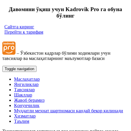
Давомини ўқиш учун Kadrovik Pro га обуна
бўлинг
Сайтга киринг
Перейти к тарифам
– Ўзбекистон кадрлар бўлими ходимлари учун
тавсиялар ва маслаҳатларнинг маълумотлар базаси
Toggle navigation
Маслаҳатлар
Янгиликлар
Тавсиялар
Шакллар
Жавоб берамиз
Қонунчилик
Муддатли меҳнат шартномаси қандай бекор қилинади
Хизматлар
Таълим