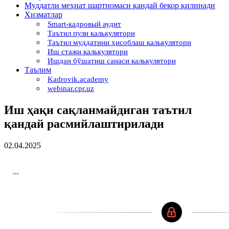
Муддатли меҳнат шартномаси қандай бекор қилинади
Хизматлар
Smart-кадровый аудит
Таътил пули калькулятори
Таътил муддатини ҳисоблаш калькулятори
Иш стажи калькулятори
Ишдан бўшатиш санаси калькулятори
Таълим
Kadrovik.academy
webinar.cpr.uz
Иш ҳақи сақланмайдиган таътил
қандай расмийлаштирилади
02.04.2025
...