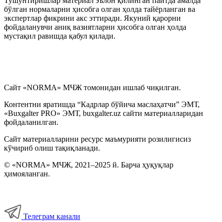
Тушунтиришлар материал эълон қилинган пайтда амалда
бўлган нормаларни ҳисобга олган ҳолда тайёрланган ва
экспертлар фикрини акс эттиради. Якуний қарорни
фойдаланувчи аниқ вазиятларни ҳисобга олган ҳолда
мустақил равишда қабул қилади.
Сайт «NORMA» МЧЖ томонидан ишлаб чиқилган.
Контентни яратишда “Кадрлар бўйича маслаҳатчи” ЭМТ,
«Buxgalter PRO» ЭМТ, buxgalter.uz сайти материалларидан
фойдаланилган.
Сайт материалларини ресурс маъмурияти розилигисиз
кўчириб олиш тақиқланади.
© «NORMA» МЧЖ, 2021–2025 й. Барча ҳуқуқлар
ҳимояланган.
Телеграм канали