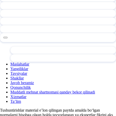
Maslahatlar
Yangiliklar
Tavsiyalar
Shakllar
Javob beramiz
Qonunchilik
Muddatli mehnat shartnomasi qanday bekor qilinadi
Xizmatlar
Ta’lim
Tushuntirishlar material e’lon qilingan paytda amalda boʻlgan
normalarni hisobga olgan holda tayyorlangan va ekspertlar fikrini aks