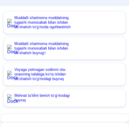
Muddatli shartnoma muddatining
tugashi munosabati bilan ishdan
boʻshatish toʻgʻrisida ogohlantirish
Muddatli shartnoma muddatining
tugashi munosabati bilan ishdan
boʻshatish buyrugʻi
Voyaga yetmagan хodimni ota-
onasining talabiga koʻra ishdan
boʻshatish toʻgʻrisidagi buyruq
Mehnat ta’tilini berish toʻgʻrisidagi
buyruq