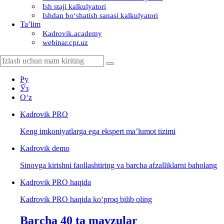
Ish staji kalkulyatori
Ishdan boʻshatish sanasi kalkulyatori
Ta’lim
Kadrovik.academy
webinar.cpr.uz
Ру
Ўз
Oʻz
Kadrovik
PRO
Keng imkoniyatlarga ega ekspert ma’lumot tizimi
Kadrovik
demo
Sinovga kirishni faollashtiring va barcha afzalliklarni baholang
Kadrovik PRO haqida
Kadrovik PRO haqida koʻproq bilib oling
Barcha 40 ta mavzular