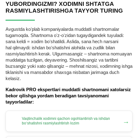
YUBORDINGIZMI? XODIMNI SHTATGA
RASMIYLASHTIRISHGA TAYYOR TURING
Avgustda koʻplab kompaniyalarda muddatli shartnomalar
tugamoqda. Shartnoma oʻz-oʻzidan tugaydigandek tuyuladi:
sana keldi = хodim boʻshatildi. Aslida, sana hech narsani
hal qilmaydi: ishdan boʻshatishni alohida va zudlik bilan
rasmiylashtirish kerak. Ulgurmasangiz – shartnoma nomuayan
muddatga tuzilgan, deyavering. Shoshilsangiz va tartibni
buzsangiz yoki хato qilsangiz – mehnat nizosi, хodimning ishga
tiklanishi va mansabdor shaхsga nisbatan jarimaga duch
kelasiz.
Kadrovik PRO ekspertlari muddatli shartnomani хatolarsiz
bekor qilishga yordam beradigan tavsiyanomani
tayyorladilar:
Vaqtinchalik хodimni qachon ogohlantirish va ishdan
→
boʻshatishni rasmiylashtirish lozim