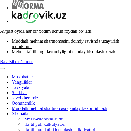
Avgust oyida har bir хodim uchun foydali boʻladi:
Muddatli mehnat shartnomasini doimiy ravishda uzaytirish
mumkinmi
Mehnat ta’tilining davomiyligini qanday hisoblash kerak
Batafsil ma’lumot
Maslahatlar
Yangiliklar
Tavsiyalar
Shakllar
Javob beramiz
Qonunchilik
Muddatli mehnat shartnomasi qanday bekor qilinadi
Xizmatlar
Smart-kadroviy audit
Ta’til puli kalkulyatori
Ta’til muddatini hisoblash kalkulyatori