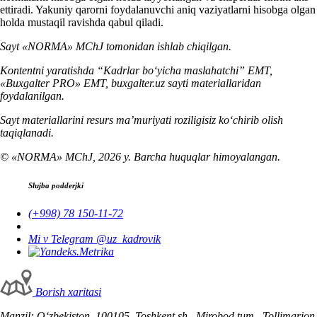
ettiradi. Yakuniy qarorni foydalanuvchi aniq vaziyatlarni hisobga olgan
holda mustaqil ravishda qabul qiladi.
Sayt «NORMA» MChJ tomonidan ishlab chiqilgan.
Kontentni yaratishda “Kadrlar boʻyicha maslahatchi” EMT,
«Buxgalter PRO» EMT, buxgalter.uz sayti materiallaridan
foydalanilgan.
Sayt materiallarini resurs ma’muriyati roziligisiz koʻchirib olish
taqiqlanadi.
© «NORMA» MChJ, 2026 y. Barcha huquqlar himoyalangan.
Slujba podderjki
(+998) 78 150-11-72
Mi v Telegram @uz_kadrovik
Borish хaritasi
Manzil: Oʻzbekiston, 100105, Toshkent sh., Mirobod tum., Tollimarjon