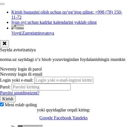
Kirish huquqini olish uchun qoʻngʻiroq qiling: +998 (78) 150-
11-72
Iyun oyi uchun kadrlar kalendarini yuklab oling
Voyti/Zaregistrirovatsya
Saytda avtorizatsiya
norma.uz saytidagi oʻz hisob yozuvingizdan foydalanishingiz mumkin
Neverniy login ili parol
Neverniy login ili email
Login yoki e-mail:
Parol:
Parolni unutdingizmi?
Meni eslab qoling
yoki quyidagilar orqali kiring:
Google
Facebook
Yandeks