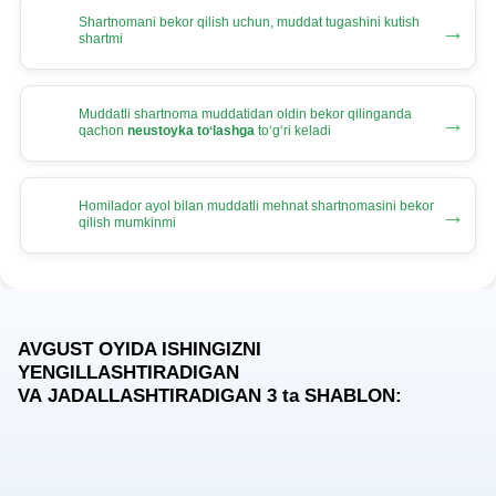
Shartnomani bekor qilish uchun, muddat tugashini kutish
→
shartmi
Muddatli shartnoma muddatidan oldin bekor qilinganda
→
qachon
neustoyka toʻlashga
toʻgʻri keladi
Homilador ayol bilan muddatli mehnat shartnomasini bekor
→
qilish mumkinmi
AVGUST OYIDA ISHINGIZNI
YENGILLASHTIRADIGAN
VA JADALLASHTIRADIGAN 3
ta
SHABLON: