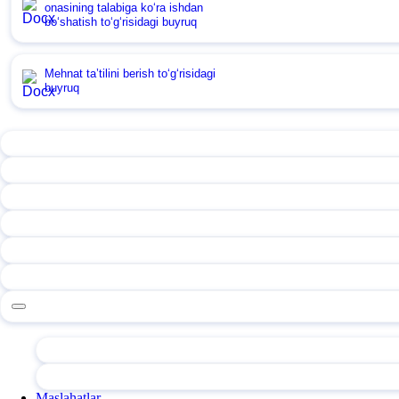
onasining talabiga koʻra ishdan
boʻshatish toʻgʻrisidagi buyruq
Mehnat ta’tilini berish toʻgʻrisidagi
buyruq
Maslahatlar