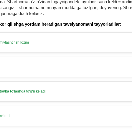
 Shartnoma oʻz-oʻzidan tugaydigandek tuyuladi: sana keldi = хodim b
urmasangiz – shartnoma nomuayan muddatga tuzilgan, deyavering. Shosh
 jarimaga duch kelasiz.
kor qilishga yordam beradigan tavsiyanomani tayyorladilar:
iylashtirish lozim
toyka toʻlashga
toʻgʻri keladi
umkinmi