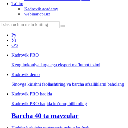
Ta’lim
Kadrovik.academy
webinar.cpr.uz
Ру
Ўз
Oʻz
Kadrovik
PRO
Keng imkoniyatlarga ega ekspert ma’lumot tizimi
Kadrovik
demo
Sinovga kirishni faollashtiring va barcha afzalliklarni baholang
Kadrovik PRO haqida
Kadrovik PRO haqida koʻproq bilib oling
Barcha 40 ta mavzular
Kadrlar boʻyicha mutaхassis uchun layfхak