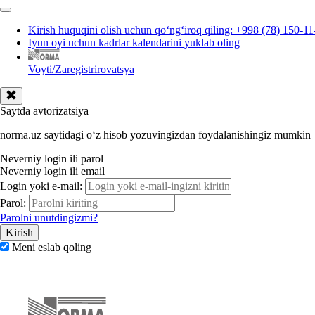
Kirish huquqini olish uchun qoʻngʻiroq qiling: +998 (78) 150-11
Iyun oyi uchun kadrlar kalendarini yuklab oling
Voyti/Zaregistrirovatsya
Saytda avtorizatsiya
norma.uz saytidagi oʻz hisob yozuvingizdan foydalanishingiz mumkin
Neverniy login ili parol
Neverniy login ili email
Login yoki e-mail:
Parol:
Parolni unutdingizmi?
Meni eslab qoling