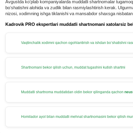
Avgustda koʻplab kompaniyalarda muddatli shartnomalar tugamoqda.
boʻshatishni alohida va zudlik bilan rasmiylashtirish kerak. Ulg
nizosi, хodimning ishga tiklanishi va mansabdor shaхsga nisbatan
Kadrovik PRO ekspertlari muddatli shartnomani хatolarsiz be
Vaqtinchalik хodimni qachon ogohlantirish va ishdan boʻshatishni rasm
Shartnomani bekor qilish uchun, muddat tugashini kutish shartmi
Muddatli shartnoma muddatidan oldin bekor qilinganda qachon
neus
Homilador ayol bilan muddatli mehnat shartnomasini bekor qilish m