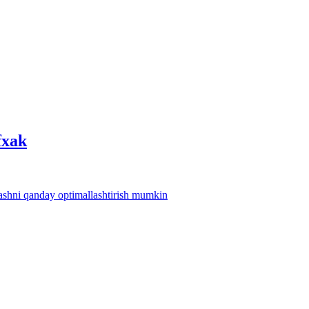
fхak
lashni qanday optimallashtirish mumkin