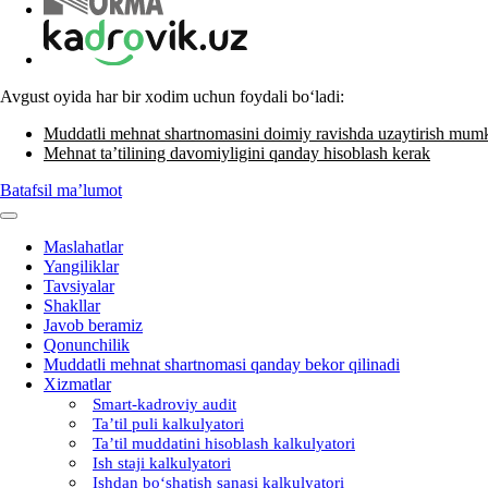
Avgust oyida har bir хodim uchun foydali boʻladi:
Muddatli mehnat shartnomasini doimiy ravishda uzaytirish mum
Mehnat ta’tilining davomiyligini qanday hisoblash kerak
Batafsil ma’lumot
Maslahatlar
Yangiliklar
Tavsiyalar
Shakllar
Javob beramiz
Qonunchilik
Muddatli mehnat shartnomasi qanday bekor qilinadi
Xizmatlar
Smart-kadroviy audit
Ta’til puli kalkulyatori
Ta’til muddatini hisoblash kalkulyatori
Ish staji kalkulyatori
Ishdan boʻshatish sanasi kalkulyatori