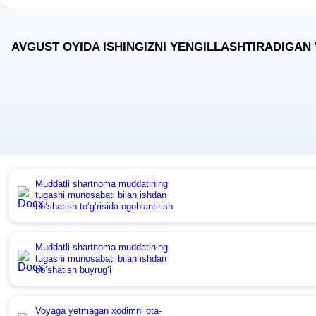
AVGUST OYIDA ISHINGIZNI YENGILLASHTIRADIGAN
Muddatli shartnoma muddatining
tugashi munosabati bilan ishdan
boʻshatish toʻgʻrisida ogohlantirish
Muddatli shartnoma muddatining
tugashi munosabati bilan ishdan
boʻshatish buyrugʻi
Voyaga yetmagan хodimni ota-