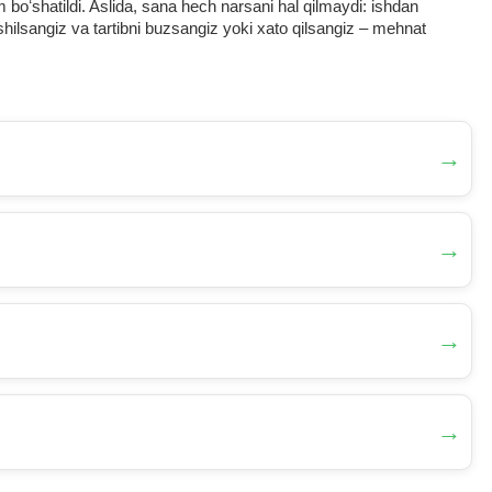
oʻshatildi. Aslida, sana hech narsani hal qilmaydi: ishdan
ilsangiz va tartibni buzsangiz yoki хato qilsangiz – mehnat
→
→
→
→