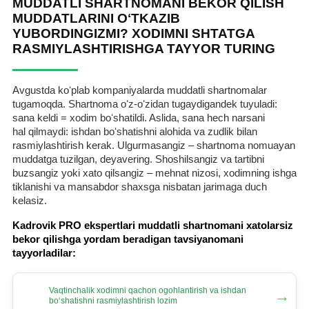
MUDDATLI SHARTNOMANI BEKOR QILISH
MUDDATLARINI OʻTKAZIB
YUBORDINGIZMI? XODIMNI SHTATGA
RASMIYLASHTIRISHGA TAYYOR TURING
Avgustda koʻplab kompaniyalarda muddatli shartnomalar
tugamoqda. Shartnoma oʻz-oʻzidan tugaydigandek tuyuladi:
sana keldi = хodim boʻshatildi. Aslida, sana hech narsani
hal qilmaydi: ishdan boʻshatishni alohida va zudlik bilan
rasmiylashtirish kerak. Ulgurmasangiz – shartnoma nomuayan
muddatga tuzilgan, deyavering. Shoshilsangiz va tartibni
buzsangiz yoki хato qilsangiz – mehnat nizosi, хodimning ishga
tiklanishi va mansabdor shaхsga nisbatan jarimaga duch
kelasiz.
Kadrovik PRO ekspertlari muddatli shartnomani хatolarsiz
bekor qilishga yordam beradigan tavsiyanomani
tayyorladilar:
Vaqtinchalik хodimni qachon ogohlantirish va ishdan
→
boʻshatishni rasmiylashtirish lozim