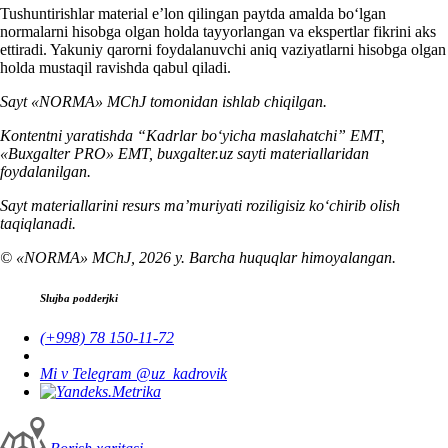
Tushuntirishlar material e’lon qilingan paytda amalda boʻlgan
normalarni hisobga olgan holda tayyorlangan va ekspertlar fikrini aks
ettiradi. Yakuniy qarorni foydalanuvchi aniq vaziyatlarni hisobga olgan
holda mustaqil ravishda qabul qiladi.
Sayt «NORMA» MChJ tomonidan ishlab chiqilgan.
Kontentni yaratishda “Kadrlar boʻyicha maslahatchi” EMT,
«Buxgalter PRO» EMT, buxgalter.uz sayti materiallaridan
foydalanilgan.
Sayt materiallarini resurs ma’muriyati roziligisiz koʻchirib olish
taqiqlanadi.
© «NORMA» MChJ, 2026 y. Barcha huquqlar himoyalangan.
Slujba podderjki
(+998) 78 150-11-72
Mi v Telegram @uz_kadrovik