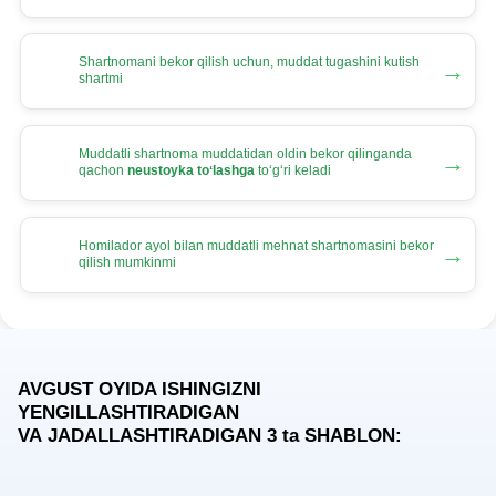
Shartnomani bekor qilish uchun, muddat tugashini kutish
→
shartmi
Muddatli shartnoma muddatidan oldin bekor qilinganda
→
qachon
neustoyka toʻlashga
toʻgʻri keladi
Homilador ayol bilan muddatli mehnat shartnomasini bekor
→
qilish mumkinmi
AVGUST OYIDA ISHINGIZNI
YENGILLASHTIRADIGAN
VA JADALLASHTIRADIGAN 3
ta
SHABLON: