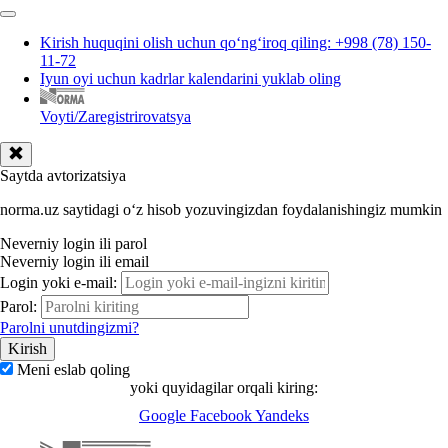
Kirish huquqini olish uchun qoʻngʻiroq qiling: +998 (78) 150-
11-72
Iyun oyi uchun kadrlar kalendarini yuklab oling
Voyti/Zaregistrirovatsya
Saytda avtorizatsiya
norma.uz saytidagi oʻz hisob yozuvingizdan foydalanishingiz mumkin
Neverniy login ili parol
Neverniy login ili email
Login yoki e-mail:
Parol:
Parolni unutdingizmi?
Meni eslab qoling
yoki quyidagilar orqali kiring:
Google
Facebook
Yandeks