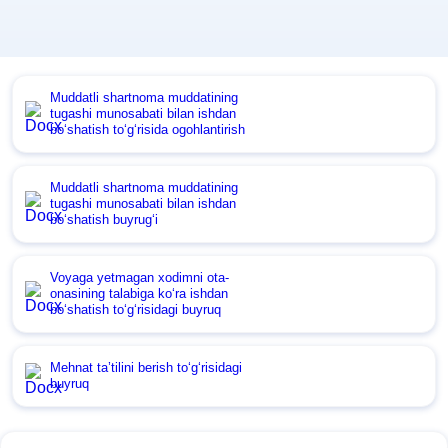
Muddatli shartnoma muddatining
tugashi munosabati bilan ishdan
boʻshatish toʻgʻrisida ogohlantirish
Muddatli shartnoma muddatining
tugashi munosabati bilan ishdan
boʻshatish buyrugʻi
Voyaga yetmagan хodimni ota-
onasining talabiga koʻra ishdan
boʻshatish toʻgʻrisidagi buyruq
Mehnat ta’tilini berish toʻgʻrisidagi
buyruq