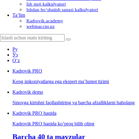
Ish staji kalkulyatori
Ishdan boʻshatish sanasi kalkulyatori
Ta’lim
Kadrovik.academy
webinar.cpr.uz
Ру
Ўз
Oʻz
Kadrovik
PRO
Keng imkoniyatlarga ega ekspert ma’lumot tizimi
Kadrovik
demo
Sinovga kirishni faollashtiring va barcha afzalliklarni baholang
Kadrovik PRO haqida
Kadrovik PRO haqida koʻproq bilib oling
Barcha 40 ta mavzular