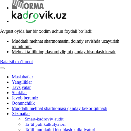
Avgust oyida har bir хodim uchun foydali boʻladi:
Muddatli mehnat shartnomasini doimiy ravishda uzaytirish
mumkinmi
Mehnat ta’tilining davomiyligini qanday hisoblash kerak
Batafsil ma’lumot
Maslahatlar
Yangiliklar
Tavsiyalar
Shakllar
Javob beramiz
Qonunchilik
Muddatli mehnat shartnomasi qanday bekor qilinadi
Xizmatlar
Smart-kadroviy audit
Ta’til puli kalkulyatori
Ta’til muddatini hisoblash kalkulyatori