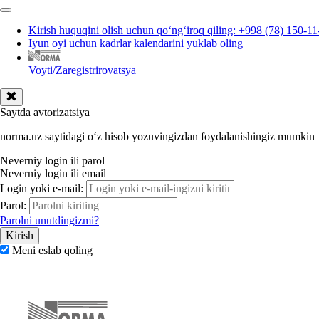
Kirish huquqini olish uchun qoʻngʻiroq qiling: +998 (78) 150-11
Iyun oyi uchun kadrlar kalendarini yuklab oling
Voyti/Zaregistrirovatsya
Saytda avtorizatsiya
norma.uz saytidagi oʻz hisob yozuvingizdan foydalanishingiz mumkin
Neverniy login ili parol
Neverniy login ili email
Login yoki e-mail:
Parol:
Parolni unutdingizmi?
Meni eslab qoling