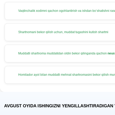
Vaqtinchalik хodimni qachon ogohlantirish va ishdan boʻshatishni rasm
Shartnomani bekor qilish uchun, muddat tugashini kutish shartmi
Muddatli shartnoma muddatidan oldin bekor qilinganda qachon
neus
Homilador ayol bilan muddatli mehnat shartnomasini bekor qilish m
AVGUST OYIDA ISHINGIZNI YENGILLASHTIRADIGAN