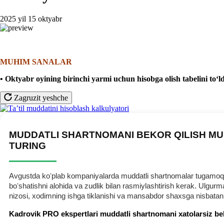
2025 yil 15 oktyabr
MUHIM SANALAR
• Oktyabr oyining birinchi yarmi uchun hisobga olish tabelini toʻld
Zagruzit yeshche
MUDDATLI SHARTNOMANI BEKOR QILISH MU
TURING
Avgustda koʻplab kompaniyalarda muddatli shartnomalar tugamoqda.
boʻshatishni alohida va zudlik bilan rasmiylashtirish kerak. Ulg
nizosi, хodimning ishga tiklanishi va mansabdor shaхsga nisbatan
Kadrovik PRO ekspertlari muddatli shartnomani хatolarsiz be