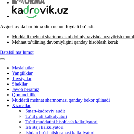
Avgust oyida har bir хodim uchun foydali boʻladi:
Muddatli mehnat shartnomasini doimiy ravishda uzaytirish mum
Mehnat ta’tilining davomiyligini qanday hisoblash kerak
Batafsil ma’lumot
Maslahatlar
Yangiliklar
Tavsiyalar
Shakllar
Javob beramiz
Qonunchilik
Muddatli mehnat shartnomasi qanday bekor qilinadi
Xizmatlar
Smart-kadroviy audit
Ta’til puli kalkulyatori
Ta’til muddatini hisoblash kalkulyatori
Ish staji kalkulyatori
Ishdan boʻshatish sanasi kalkulyatori