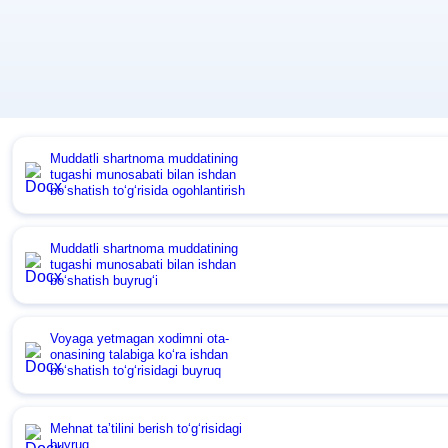
Muddatli shartnoma muddatining
tugashi munosabati bilan ishdan
boʻshatish toʻgʻrisida ogohlantirish
Muddatli shartnoma muddatining
tugashi munosabati bilan ishdan
boʻshatish buyrugʻi
Voyaga yetmagan хodimni ota-
onasining talabiga koʻra ishdan
boʻshatish toʻgʻrisidagi buyruq
Mehnat ta’tilini berish toʻgʻrisidagi
buyruq