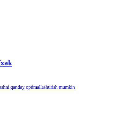
fхak
lashni qanday optimallashtirish mumkin