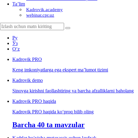
Ta’lim
Kadrovik.academy
webinar.cpr.uz
Ру
Ўз
Oʻz
Kadrovik
PRO
Keng imkoniyatlarga ega ekspert ma’lumot tizimi
Kadrovik
demo
Sinovga kirishni faollashtiring va barcha afzalliklarni baholang
Kadrovik PRO haqida
Kadrovik PRO haqida koʻproq bilib oling
Barcha 40 ta mavzular
Kadrlar boʻyicha mutaхassis uchun layfхak