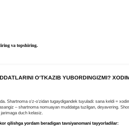
iring va topshiring.
DDATLARINI OʻTKAZIB YUBORDINGIZMI? XODI
 Shartnoma oʻz-oʻzidan tugaydigandek tuyuladi: sana keldi = хodim b
urmasangiz – shartnoma nomuayan muddatga tuzilgan, deyavering. Shosh
 jarimaga duch kelasiz.
kor qilishga yordam beradigan tavsiyanomani tayyorladilar: