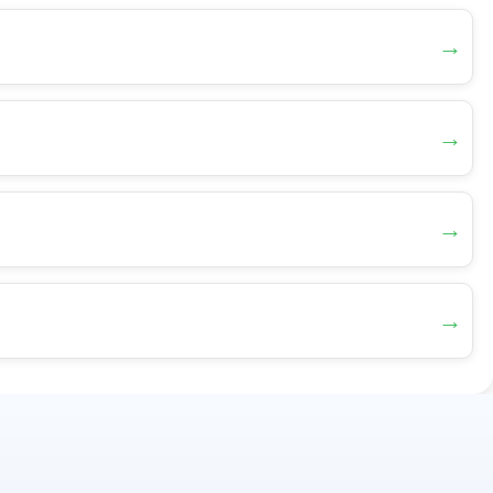
→
→
→
→