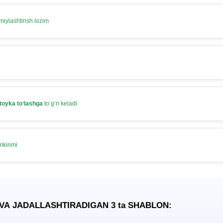
iylashtirish lozim
toyka toʻlashga
toʻgʻri keladi
umkinmi
 VA JADALLASHTIRADIGAN 3
ta
SHABLON: