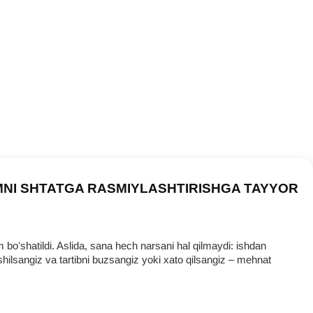
MNI SHTATGA RASMIYLASHTIRISHGA TAYYOR
oʻshatildi. Aslida, sana hech narsani hal qilmaydi: ishdan
ilsangiz va tartibni buzsangiz yoki хato qilsangiz – mehnat