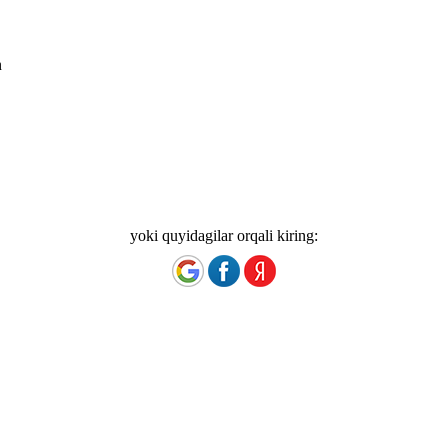
n
yoki quyidagilar orqali kiring: