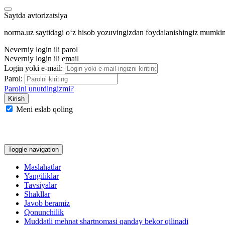
Saytda avtorizatsiya
norma.uz saytidagi oʻz hisob yozuvingizdan foydalanishingiz mumki
Neverniy login ili parol
Neverniy login ili email
Login yoki e-mail:
Parol:
Parolni unutdingizmi?
Meni eslab qoling
Google
Facebook
Yandeks
Toggle navigation
Maslahatlar
Yangiliklar
Tavsiyalar
Shakllar
Javob beramiz
Qonunchilik
Muddatli mehnat shartnomasi qanday bekor qilinadi