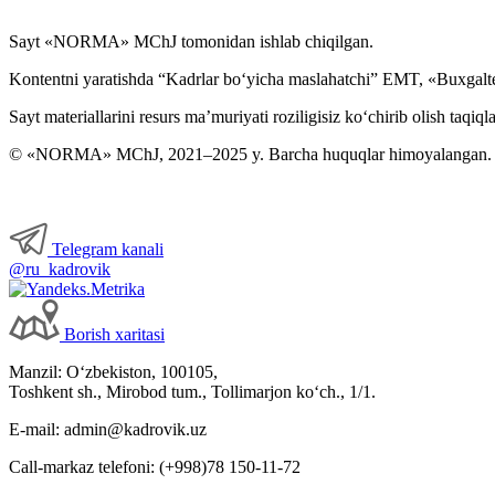
Sayt «NORMA» MChJ tomonidan ishlab chiqilgan.
Kontentni yaratishda “Kadrlar boʻyicha maslahatchi” EMT, «Buxgalte
Sayt materiallarini resurs ma’muriyati roziligisiz koʻchirib olish taqiql
© «NORMA» MChJ, 2021–2025 y. Barcha huquqlar himoyalangan.
Telegram kanali
@ru_kadrovik
Borish хaritasi
Manzil: Oʻzbekiston, 100105,
Toshkent sh., Mirobod tum., Tollimarjon koʻch., 1/1.
E-mail: admin@kadrovik.uz
Call-markaz telefoni: (+998)78 150-11-72