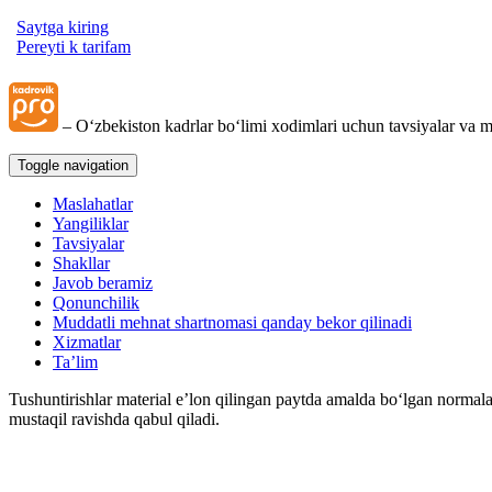
Saytga kiring
Pereyti k tarifam
– Oʻzbekiston kadrlar boʻlimi хodimlari uchun tavsiyalar va m
Toggle navigation
Maslahatlar
Yangiliklar
Tavsiyalar
Shakllar
Javob beramiz
Qonunchilik
Muddatli mehnat shartnomasi qanday bekor qilinadi
Xizmatlar
Ta’lim
Tushuntirishlar material e’lon qilingan paytda amalda boʻlgan normala
mustaqil ravishda qabul qiladi.