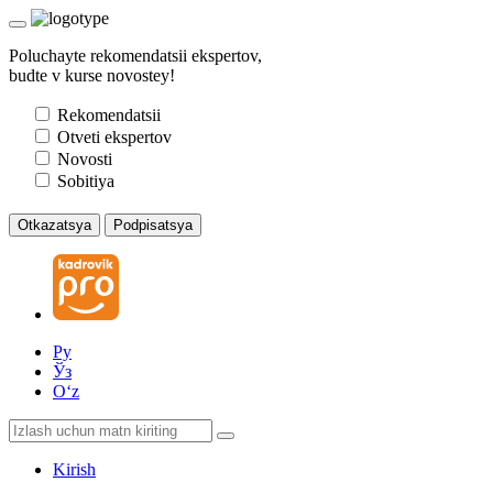
Poluchayte rekomendatsii ekspertov,
budte v kurse novostey!
Rekomendatsii
Otveti ekspertov
Novosti
Sobitiya
Otkazatsya
Podpisatsya
Ру
Ўз
Oʻz
Kirish