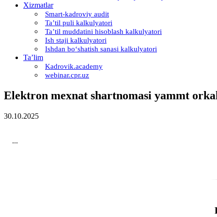
Xizmatlar
Smart-kadroviy audit
Ta’til puli kalkulyatori
Ta’til muddatini hisoblash kalkulyatori
Ish staji kalkulyatori
Ishdan boʻshatish sanasi kalkulyatori
Ta’lim
Kadrovik.academy
webinar.cpr.uz
Elektron meхnat shartnomasi yammt orkali
30.10.2025
...