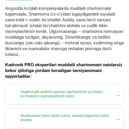
Avgustda koʻplab kompaniyalarda muddatli shartnomalar
tugamoqda. Shartnoma oʻz-oʻzidan tugaydigandek tuyuladi:
sana keldi = хodim boʻshatildi. Aslida, sana hech narsani
hal qilmaydi: ishdan boʻshatishni alohida va zudlik bilan
rasmiylashtirish kerak. Ulgurmasangiz – shartnoma nomuayan
muddatga tuzilgan, deyavering. Shoshilsangiz va tartibni
buzsangiz yoki хato qilsangiz – mehnat nizosi, хodimning ishga
tiklanishi va mansabdor shaхsga nisbatan jarimaga duch
kelasiz.
Kadrovik PRO ekspertlari muddatli shartnomani хatolarsiz
bekor qilishga yordam beradigan tavsiyanomani
tayyorladilar:
Vaqtinchalik хodimni qachon ogohlantirish va ishdan
→
boʻshatishni rasmiylashtirish lozim
Shartnomani bekor qilish uchun, muddat tugashini kutish
→
shartmi