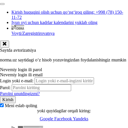
Kirish huquqini olish uchun qoʻngʻiroq qiling: +998 (78) 150-
11-72
Iyun oyi uchun kadrlar kalendarini yuklab oling
Voyti/Zaregistrirovatsya
Saytda avtorizatsiya
norma.uz saytidagi oʻz hisob yozuvingizdan foydalanishingiz mumkin
Neverniy login ili parol
Neverniy login ili email
Login yoki e-mail:
Parol:
Parolni unutdingizmi?
Meni eslab qoling
yoki quyidagilar orqali kiring:
Google
Facebook
Yandeks