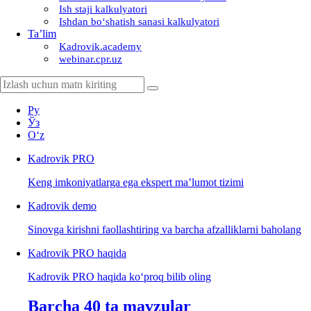
Ish staji kalkulyatori
Ishdan boʻshatish sanasi kalkulyatori
Ta’lim
Kadrovik.academy
webinar.cpr.uz
Ру
Ўз
Oʻz
Kadrovik
PRO
Keng imkoniyatlarga ega ekspert ma’lumot tizimi
Kadrovik
demo
Sinovga kirishni faollashtiring va barcha afzalliklarni baholang
Kadrovik PRO haqida
Kadrovik PRO haqida koʻproq bilib oling
Barcha 40 ta mavzular