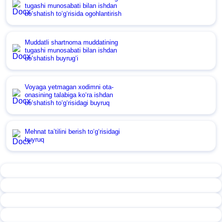
tugashi munosabati bilan ishdan
boʻshatish toʻgʻrisida ogohlantirish
Muddatli shartnoma muddatining
tugashi munosabati bilan ishdan
boʻshatish buyrugʻi
Voyaga yetmagan хodimni ota-
onasining talabiga koʻra ishdan
boʻshatish toʻgʻrisidagi buyruq
Mehnat ta’tilini berish toʻgʻrisidagi
buyruq