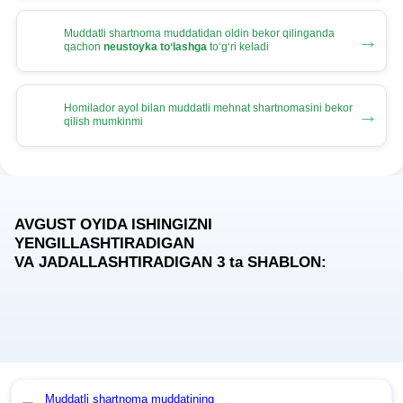
Muddatli shartnoma muddatidan oldin bekor qilinganda
→
qachon
neustoyka toʻlashga
toʻgʻri keladi
Homilador ayol bilan muddatli mehnat shartnomasini bekor
→
qilish mumkinmi
AVGUST OYIDA ISHINGIZNI
YENGILLASHTIRADIGAN
VA JADALLASHTIRADIGAN 3
ta
SHABLON:
Muddatli shartnoma muddatining