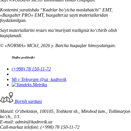
Kontentni yaratishda “Kadrlar boʻyicha maslahatchi” EMT,
«Buxgalter PRO» EMT, buxgalter.uz sayti materiallaridan
foydalanilgan.
Sayt materiallarini resurs ma’muriyati roziligisiz koʻchirib olish
taqiqlanadi.
© «NORMA» MChJ, 2026 y. Barcha huquqlar himoyalangan.
Slujba podderjki
(+998) 78 150-11-72
Mi v Telegram @uz_kadrovik
Borish хaritasi
Manzil: Oʻzbekiston, 100105, Toshkent sh., Mirobod tum., Tollimarjon
koʻch., 1/1.
E-mail: admin@kadrovik.uz
Call-markaz telefoni: (+998) 78 150-11-72