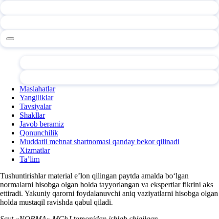
Maslahatlar
Yangiliklar
Tavsiyalar
Shakllar
Javob beramiz
Qonunchilik
Muddatli mehnat shartnomasi qanday bekor qilinadi
Xizmatlar
Ta’lim
Tushuntirishlar material e’lon qilingan paytda amalda boʻlgan
normalarni hisobga olgan holda tayyorlangan va ekspertlar fikrini aks
ettiradi. Yakuniy qarorni foydalanuvchi aniq vaziyatlarni hisobga olgan
holda mustaqil ravishda qabul qiladi.
Sayt «NORMA» MChJ tomonidan ishlab chiqilgan.