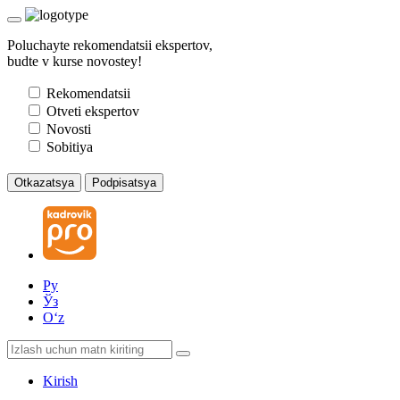
Poluchayte rekomendatsii ekspertov,
budte v kurse novostey!
Rekomendatsii
Otveti ekspertov
Novosti
Sobitiya
Otkazatsya
Podpisatsya
Ру
Ўз
Oʻz
Kirish