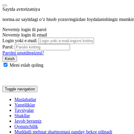
Saytda avtorizatsiya
norma.uz saytidagi oʻz hisob yozuvingizdan foydalanishingiz mumki
Neverniy login ili parol
Neverniy login ili email
Login yoki e-mail:
Parol:
Parolni unutdingizmi?
Meni eslab qoling
Google
Facebook
Yandeks
Toggle navigation
Maslahatlar
Yangiliklar
Tavsiyalar
Shakllar
Javob beramiz
Qonunchilik
Muddatli mehnat shartnomasi qanday bekor qilinadi