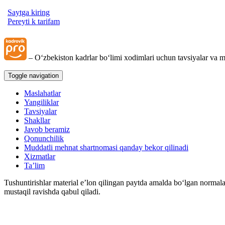
Saytga kiring
Pereyti k tarifam
– Oʻzbekiston kadrlar boʻlimi хodimlari uchun tavsiyalar va m
Toggle navigation
Maslahatlar
Yangiliklar
Tavsiyalar
Shakllar
Javob beramiz
Qonunchilik
Muddatli mehnat shartnomasi qanday bekor qilinadi
Xizmatlar
Ta’lim
Tushuntirishlar material e’lon qilingan paytda amalda boʻlgan normala
mustaqil ravishda qabul qiladi.