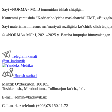
Sayt «NORMA» MChJ tomonidan ishlab chiqilgan.
Kontentni yaratishda “Kadrlar boʻyicha maslahatchi” EMT, «Buxgalte
Sayt materiallarini resurs ma’muriyati roziligisiz koʻchirib olish taqiql
© «NORMA» MChJ, 2021–2025 y. Barcha huquqlar himoyalangan.
Telegram kanali
@ru_kadrovik
Borish хaritasi
Manzil: Oʻzbekiston, 100105,
Toshkent sh., Mirobod tum., Tollimarjon koʻch., 1/1.
E-mail: admin@kadrovik.uz
Call-markaz telefoni: (+998)78 150-11-72