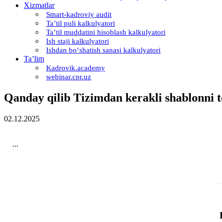
Xizmatlar
Smart-kadroviy audit
Ta’til puli kalkulyatori
Ta’til muddatini hisoblash kalkulyatori
Ish staji kalkulyatori
Ishdan boʻshatish sanasi kalkulyatori
Ta’lim
Kadrovik.academy
webinar.cpr.uz
Qanday qilib Tizimdan kerakli shablonni
02.12.2025
...