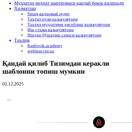
Муддатли меҳнат шартномаси қандай бекор қилинади
Хизматлар
Smart-кадровый аудит
Таътил пули калькулятори
Таътил муддатини ҳисоблаш калькулятори
Иш стажи калькулятори
Ишдан бўшатиш санаси калькулятори
Таълим
Kadrovik.academy
webinar.cpr.uz
Қандай қилиб Тизимдан керакли
шаблонни топиш мумкин
02.12.2025
...