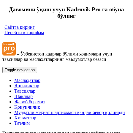
Давомини ўқиш учун Kadrovik Pro га обуна
бўлинг
Сайтга киринг
Перейти к тарифам
– Ўзбекистон кадрлар бўлими ходимлари учун
тавсиялар ва маслаҳатларнинг маълумотлар базаси
Toggle navigation
Маслаҳатлар
Янгиликлар
Тавсиялар
Шакллар
Жавоб берамиз
Қонунчилик
Муддатли меҳнат шартномаси қандай бекор қилинади
Хизматлар
Таълим