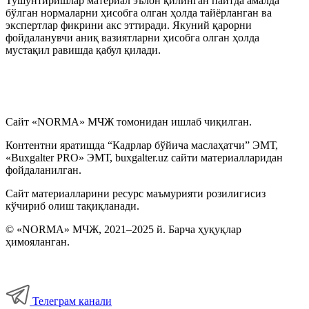
Тушунтиришлар материал эълон қилинган пайтда амалда
бўлган нормаларни ҳисобга олган ҳолда тайёрланган ва
экспертлар фикрини акс эттиради. Якуний қарорни
фойдаланувчи аниқ вазиятларни ҳисобга олган ҳолда
мустақил равишда қабул қилади.
Сайт «NORMA» МЧЖ томонидан ишлаб чиқилган.
Контентни яратишда “Кадрлар бўйича маслаҳатчи” ЭМТ,
«Buxgalter PRO» ЭМТ, buxgalter.uz сайти материалларидан
фойдаланилган.
Сайт материалларини ресурс маъмурияти розилигисиз
кўчириб олиш тақиқланади.
© «NORMA» МЧЖ, 2021–2025 й. Барча ҳуқуқлар
ҳимояланган.
Телеграм канали