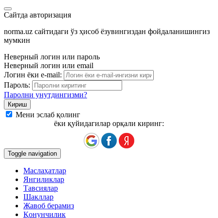
Сайтда авторизация
norma.uz сайтидаги ўз ҳисоб ёзувингиздан фойдаланишингиз
мумкин
Неверный логин или пароль
Неверный логин или email
Логин ёки e-mail:
Пароль:
Паролни унутдингизми?
Мени эслаб қолинг
ёки қуйидагилар орқали киринг:
Toggle navigation
Маслаҳатлар
Янгиликлар
Тавсиялар
Шакллар
Жавоб берамиз
Қонунчилик