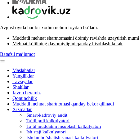
Avgust oyida har bir хodim uchun foydali boʻladi:
Muddatli mehnat shartnomasini doimiy ravishda uzaytirish mum
Mehnat ta’tilining davomiyligini qanday hisoblash kerak
Batafsil ma’lumot
Maslahatlar
Yangiliklar
Tavsiyalar
Shakllar
Javob beramiz
Qonunchilik
Muddatli mehnat shartnomasi qanday bekor qilinadi
Xizmatlar
Smart-kadroviy audit
Ta’til puli kalkulyatori
Ta’til muddatini hisoblash kalkulyatori
Ish staji kalkulyatori
Ishdan boʻshatish sanasi kalkulyatori