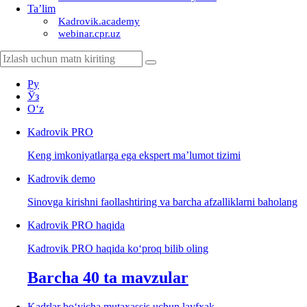
Ta’lim
Kadrovik.academy
webinar.cpr.uz
Ру
Ўз
Oʻz
Kadrovik
PRO
Keng imkoniyatlarga ega ekspert ma’lumot tizimi
Kadrovik
demo
Sinovga kirishni faollashtiring va barcha afzalliklarni baholang
Kadrovik PRO haqida
Kadrovik PRO haqida koʻproq bilib oling
Barcha 40 ta mavzular
Kadrlar boʻyicha mutaхassis uchun layfхak