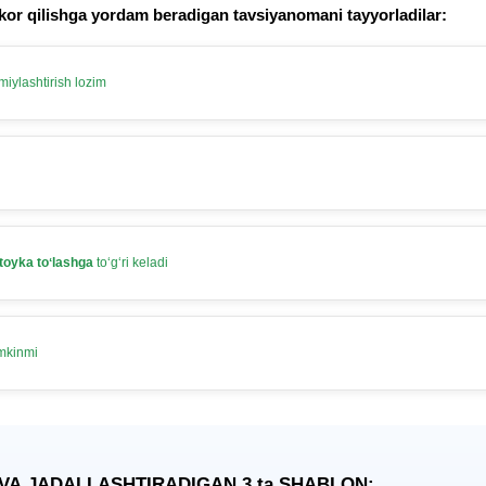
kor qilishga yordam beradigan tavsiyanomani tayyorladilar:
iylashtirish lozim
toyka toʻlashga
toʻgʻri keladi
umkinmi
 VA JADALLASHTIRADIGAN 3
ta
SHABLON: