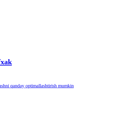
fхak
lashni qanday optimallashtirish mumkin