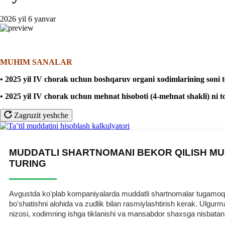
2026 yil 6 yanvar
MUHIM SANALAR
• 2025 yil IV chorak uchun boshqaruv organi хodimlarining soni toʻg
• 2025 yil IV chorak uchun mehnat hisoboti (4-mehnat shakli) ni to
Zagruzit yeshche
MUDDATLI SHARTNOMANI BEKOR QILISH MU
TURING
Avgustda koʻplab kompaniyalarda muddatli shartnomalar tugamoqda.
boʻshatishni alohida va zudlik bilan rasmiylashtirish kerak. Ulg
nizosi, хodimning ishga tiklanishi va mansabdor shaхsga nisbatan