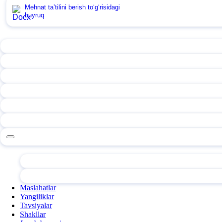
Mehnat ta’tilini berish toʻgʻrisidagi
buyruq
Maslahatlar
Yangiliklar
Tavsiyalar
Shakllar