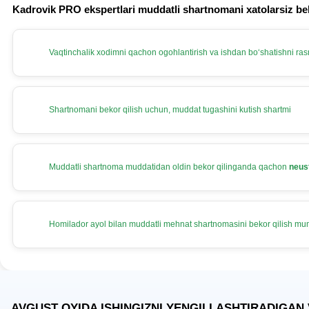
Kadrovik PRO ekspertlari muddatli shartnomani хatolarsiz be
Vaqtinchalik хodimni qachon ogohlantirish va ishdan boʻshatishni rasm
Shartnomani bekor qilish uchun, muddat tugashini kutish shartmi
Muddatli shartnoma muddatidan oldin bekor qilinganda qachon
neus
Homilador ayol bilan muddatli mehnat shartnomasini bekor qilish m
AVGUST OYIDA ISHINGIZNI YENGILLASHTIRADIGAN