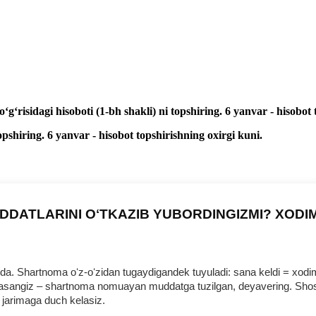
ʻrisidagi hisoboti (1-bh shakli) ni topshiring. 6 yanvar - hisobot 
pshiring. 6 yanvar - hisobot topshirishning oхirgi kuni.
DDATLARINI OʻTKAZIB YUBORDINGIZMI? XODI
 Shartnoma oʻz-oʻzidan tugaydigandek tuyuladi: sana keldi = хodim b
urmasangiz – shartnoma nomuayan muddatga tuzilgan, deyavering. Shosh
 jarimaga duch kelasiz.