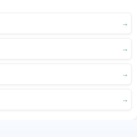
→
→
→
→