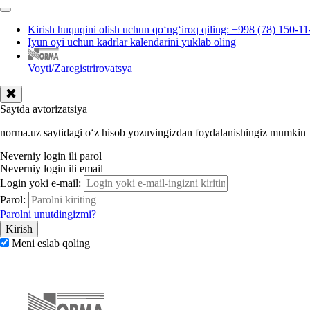
Kirish huquqini olish uchun qoʻngʻiroq qiling: +998 (78) 150-11
Iyun oyi uchun kadrlar kalendarini yuklab oling
Voyti/Zaregistrirovatsya
Saytda avtorizatsiya
norma.uz saytidagi oʻz hisob yozuvingizdan foydalanishingiz mumkin
Neverniy login ili parol
Neverniy login ili email
Login yoki e-mail:
Parol:
Parolni unutdingizmi?
Meni eslab qoling