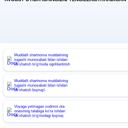
Muddatli shartnoma muddatining
tugashi munosabati bilan ishdan
boʻshatish toʻgʻrisida ogohlantirish
Muddatli shartnoma muddatining
tugashi munosabati bilan ishdan
boʻshatish buyrugʻi
Voyaga yetmagan хodimni ota-
onasining talabiga koʻra ishdan
boʻshatish toʻgʻrisidagi buyruq