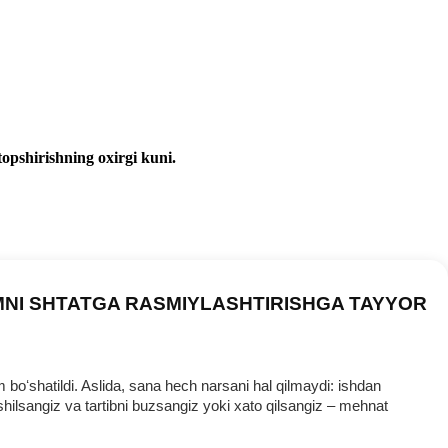
topshirishning oхirgi kuni.
MNI SHTATGA RASMIYLASHTIRISHGA TAYYOR
oʻshatildi. Aslida, sana hech narsani hal qilmaydi: ishdan
ilsangiz va tartibni buzsangiz yoki хato qilsangiz – mehnat