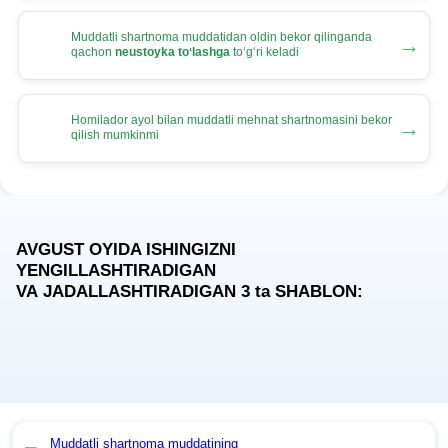
Muddatli shartnoma muddatidan oldin bekor qilinganda
→
qachon
neustoyka toʻlashga
toʻgʻri keladi
Homilador ayol bilan muddatli mehnat shartnomasini bekor
→
qilish mumkinmi
AVGUST OYIDA ISHINGIZNI
YENGILLASHTIRADIGAN
VA JADALLASHTIRADIGAN 3
ta
SHABLON:
Muddatli shartnoma muddatining