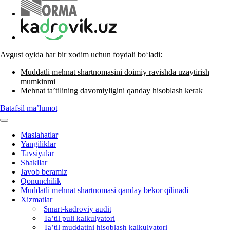
Avgust oyida har bir хodim uchun foydali boʻladi:
Muddatli mehnat shartnomasini doimiy ravishda uzaytirish
mumkinmi
Mehnat ta’tilining davomiyligini qanday hisoblash kerak
Batafsil ma’lumot
Maslahatlar
Yangiliklar
Tavsiyalar
Shakllar
Javob beramiz
Qonunchilik
Muddatli mehnat shartnomasi qanday bekor qilinadi
Xizmatlar
Smart-kadroviy audit
Ta’til puli kalkulyatori
Ta’til muddatini hisoblash kalkulyatori