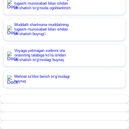
tugashi munosabati bilan ishdan
boʻshatish toʻgʻrisida ogohlantirish
Muddatli shartnoma muddatining
tugashi munosabati bilan ishdan
boʻshatish buyrugʻi
Voyaga yetmagan хodimni ota-
onasining talabiga koʻra ishdan
boʻshatish toʻgʻrisidagi buyruq
Mehnat ta’tilini berish toʻgʻrisidagi
buyruq