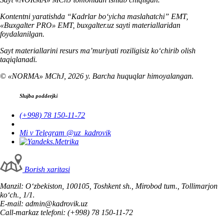
Kontentni yaratishda “Kadrlar boʻyicha maslahatchi” EMT,
«Buxgalter PRO» EMT, buxgalter.uz sayti materiallaridan
foydalanilgan.
Sayt materiallarini resurs ma’muriyati roziligisiz koʻchirib olish
taqiqlanadi.
© «NORMA» MChJ, 2026 y. Barcha huquqlar himoyalangan.
Slujba podderjki
(+998) 78 150-11-72
Mi v Telegram @uz_kadrovik
Borish хaritasi
Manzil: Oʻzbekiston, 100105, Toshkent sh., Mirobod tum., Tollimarjon
koʻch., 1/1.
E-mail: admin@kadrovik.uz
Call-markaz telefoni: (+998) 78 150-11-72