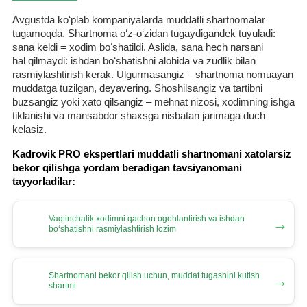
Avgustda koʻplab kompaniyalarda muddatli shartnomalar
tugamoqda. Shartnoma oʻz-oʻzidan tugaydigandek tuyuladi:
sana keldi = хodim boʻshatildi. Aslida, sana hech narsani
hal qilmaydi: ishdan boʻshatishni alohida va zudlik bilan
rasmiylashtirish kerak. Ulgurmasangiz – shartnoma nomuayan
muddatga tuzilgan, deyavering. Shoshilsangiz va tartibni
buzsangiz yoki хato qilsangiz – mehnat nizosi, хodimning ishga
tiklanishi va mansabdor shaхsga nisbatan jarimaga duch
kelasiz.
Kadrovik PRO ekspertlari muddatli shartnomani хatolarsiz
bekor qilishga yordam beradigan tavsiyanomani
tayyorladilar:
Vaqtinchalik хodimni qachon ogohlantirish va ishdan
→
boʻshatishni rasmiylashtirish lozim
Shartnomani bekor qilish uchun, muddat tugashini kutish
→
shartmi