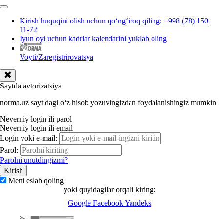
Kirish huquqini olish uchun qoʻngʻiroq qiling: +998 (78) 150-
11-72
Iyun oyi uchun kadrlar kalendarini yuklab oling
Voyti/Zaregistrirovatsya
Saytda avtorizatsiya
norma.uz saytidagi oʻz hisob yozuvingizdan foydalanishingiz mumkin
Neverniy login ili parol
Neverniy login ili email
Login yoki e-mail:
Parol:
Parolni unutdingizmi?
Meni eslab qoling
yoki quyidagilar orqali kiring:
Google
Facebook
Yandeks