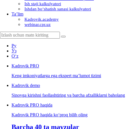
Ish staji kalkulyatori
Ishdan boʻshatish sanasi kalkulyatori
Ta’lim
Kadrovik.academy
webinar.cpr.uz
Ру
Ўз
Oʻz
Kadrovik
PRO
Keng imkoniyatlarga ega ekspert ma’lumot tizimi
Kadrovik
demo
Sinovga kirishni faollashtiring va barcha afzalliklarni baholang
Kadrovik PRO haqida
Kadrovik PRO haqida koʻproq bilib oling
Barcha 40 ta mavzular