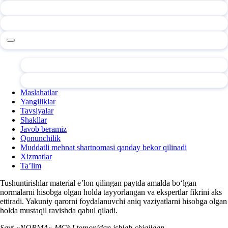
Maslahatlar
Yangiliklar
Tavsiyalar
Shakllar
Javob beramiz
Qonunchilik
Muddatli mehnat shartnomasi qanday bekor qilinadi
Xizmatlar
Ta’lim
Tushuntirishlar material e’lon qilingan paytda amalda boʻlgan
normalarni hisobga olgan holda tayyorlangan va ekspertlar fikrini aks
ettiradi. Yakuniy qarorni foydalanuvchi aniq vaziyatlarni hisobga olgan
holda mustaqil ravishda qabul qiladi.
Sayt «NORMA» MChJ tomonidan ishlab chiqilgan.