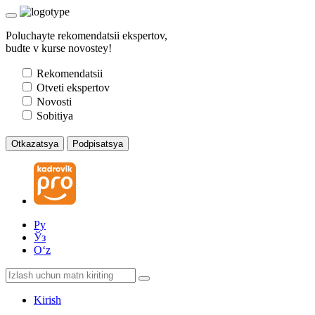
Poluchayte rekomendatsii ekspertov,
budte v kurse novostey!
Rekomendatsii
Otveti ekspertov
Novosti
Sobitiya
Otkazatsya
Podpisatsya
Ру
Ўз
Oʻz
Kirish