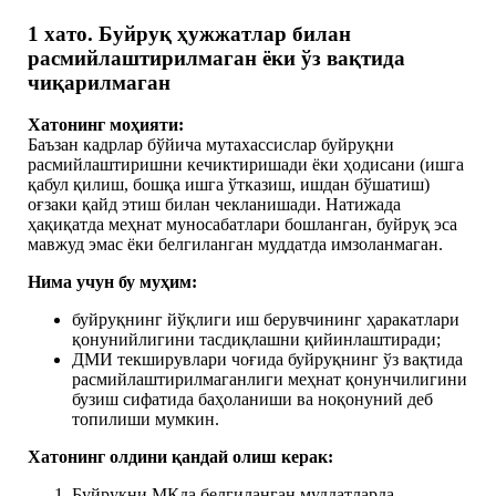
1 хато. Буйруқ ҳужжатлар билан
расмийлаштирилмаган ёки ўз вақтида
чиқарилмаган
Хатонинг моҳияти:
Баъзан кадрлар бўйича мутахассислар буйруқни
расмийлаштиришни кечиктиришади ёки ҳодисани (ишга
қабул қилиш, бошқа ишга ўтказиш, ишдан бўшатиш)
оғзаки қайд этиш билан чекланишади. Натижада
ҳақиқатда меҳнат муносабатлари бошланган, буйруқ эса
мавжуд эмас ёки белгиланган муддатда имзоланмаган.
Нима учун бу муҳим:
буйруқнинг йўқлиги иш берувчининг ҳаракатлари
қонунийлигини тасдиқлашни қийинлаштиради;
ДМИ текширувлари чоғида буйруқнинг ўз вақтида
расмийлаштирилмаганлиги меҳнат қонунчилигини
бузиш сифатида баҳоланиши ва ноқонуний деб
топилиши мумкин.
Хатонинг олдини қандай олиш керак
:
Буйруқни МКда белгиланган муддатларда