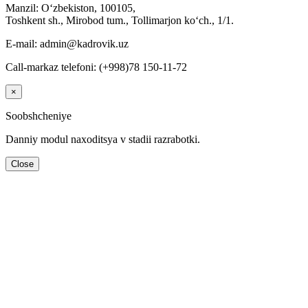
Manzil: Oʻzbekiston, 100105,
Toshkent sh., Mirobod tum., Tollimarjon koʻch., 1/1.
E-mail: admin@kadrovik.uz
Call-markaz telefoni: (+998)78 150-11-72
×
Soobshcheniye
Danniy modul naхoditsya v stadii razrabotki.
Close