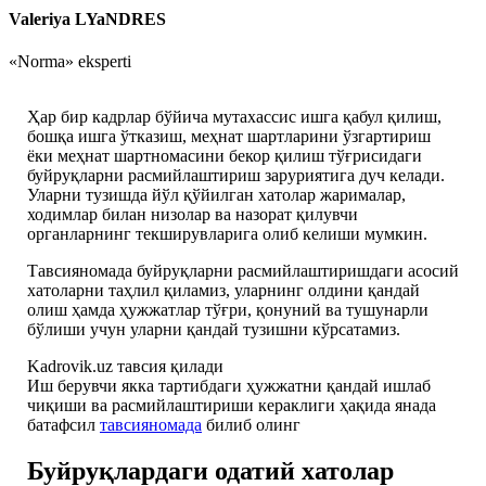
Valeriya LYaNDRES
«Norma» eksperti
Ҳар бир кадрлар бўйича мутахассис ишга қабул қилиш,
бошқа ишга ўтказиш, меҳнат шартларини ўзгартириш
ёки меҳнат шартномасини бекор қилиш тўғрисидаги
буйруқларни расмийлаштириш заруриятига дуч келади.
Уларни тузишда йўл қўйилган хатолар жарималар,
ходимлар билан низолар ва назорат қилувчи
органларнинг текширувларига олиб келиши мумкин.
Тавсияномада буйруқларни расмийлаштиришдаги асосий
хатоларни таҳлил қиламиз, уларнинг олдини қандай
олиш ҳамда ҳужжатлар тўғри, қонуний ва тушунарли
бўлиши учун уларни қандай тузишни кўрсатамиз.
Kadrovik.uz тавсия қилади
Иш берувчи якка тартибдаги ҳужжатни қандай ишлаб
чиқиши ва расмийлаштириши кераклиги ҳақида янада
батафсил
тавсияномада
билиб олинг
Буйруқлардаги одатий хатолар