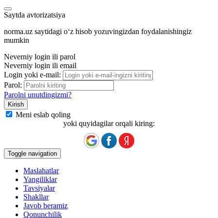
Saytda avtorizatsiya
norma.uz saytidagi oʻz hisob yozuvingizdan foydalanishingiz
mumkin
Neverniy login ili parol
Neverniy login ili email
Login yoki e-mail:
Parol:
Parolni unutdingizmi?
Meni eslab qoling
yoki quyidagilar orqali kiring:
Toggle navigation
Maslahatlar
Yangiliklar
Tavsiyalar
Shakllar
Javob beramiz
Qonunchilik