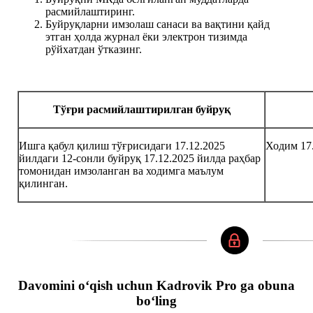
расмийлаштиринг.
Буйруқларни имзолаш санаси ва вақтини қайд
этган ҳолда журнал ёки электрон тизимда
рўйхатдан ўтказинг.
Тўғри расмийлаштирилган буйруқ
Ишга қабул қилиш тўғрисидаги 17.12.2025
Ходим 17.
йилдаги 12-сонли буйруқ 17.12.2025 йилда раҳбар
томонидан имзоланган ва ходимга маълум
қилинган.
Davomini oʻqish uchun Kadrovik Pro ga obuna
boʻling