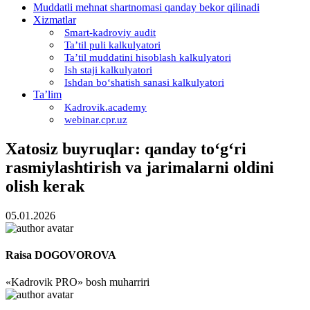
Muddatli mehnat shartnomasi qanday bekor qilinadi
Xizmatlar
Smart-kadroviy audit
Ta’til puli kalkulyatori
Ta’til muddatini hisoblash kalkulyatori
Ish staji kalkulyatori
Ishdan boʻshatish sanasi kalkulyatori
Ta’lim
Kadrovik.academy
webinar.cpr.uz
Xatosiz buyruqlar: qanday toʻgʻri
rasmiylashtirish va jarimalarni oldini
olish kerak
05.01.2026
Raisa DOGOVOROVA
«Kadrovik PRO» bosh muharriri