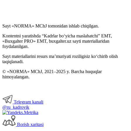
Sayt «NORMA» MChJ tomonidan ishlab chiqilgan.
Kontentni yaratishda “Kadrlar boʻyicha maslahatchi” EMT,
«Buxgalter PRO» EMT, buxgalter.uz sayti materiallaridan
foydalanilgan.
Sayt materiallarini resurs ma’muriyati roziligisiz koʻchirib olish
taqiqlanadi.
© «NORMA» MChJ, 2021–2025 y. Barcha huquqlar
himoyalangan.
Telegram kanali
@ru_kadrovik
Borish хaritasi