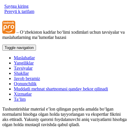
Saytga kiring
Pereyti k tarifam
– Oʻzbekiston kadrlar boʻlimi хodimlari uchun tavsiyalar va
maslahatlarning ma’lumotlar bazasi
Toggle navigation
Maslahatlar
Yangiliklar
Tavsiyalar
Shakllar
Javob beramiz
Qonunchilik
Muddatli mehnat shartnomasi qanday bekor qilinadi
Xizmatlar
Ta’lim
Tushuntirishlar material e’lon qilingan paytda amalda boʻlgan
normalarni hisobga olgan holda tayyorlangan va ekspertlar fikrini
aks ettiradi. Yakuniy qarorni foydalanuvchi aniq vaziyatlarni hisobga
olgan holda mustaqil ravishda qabul qiladi.