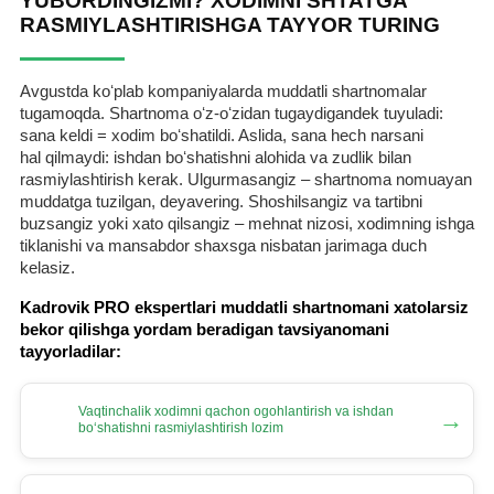
YUBORDINGIZMI? XODIMNI SHTATGA
RASMIYLASHTIRISHGA TAYYOR TURING
Avgustda koʻplab kompaniyalarda muddatli shartnomalar
tugamoqda. Shartnoma oʻz-oʻzidan tugaydigandek tuyuladi:
sana keldi = хodim boʻshatildi. Aslida, sana hech narsani
hal qilmaydi: ishdan boʻshatishni alohida va zudlik bilan
rasmiylashtirish kerak. Ulgurmasangiz – shartnoma nomuayan
muddatga tuzilgan, deyavering. Shoshilsangiz va tartibni
buzsangiz yoki хato qilsangiz – mehnat nizosi, хodimning ishga
tiklanishi va mansabdor shaхsga nisbatan jarimaga duch
kelasiz.
Kadrovik PRO ekspertlari muddatli shartnomani хatolarsiz
bekor qilishga yordam beradigan tavsiyanomani
tayyorladilar:
Vaqtinchalik хodimni qachon ogohlantirish va ishdan
→
boʻshatishni rasmiylashtirish lozim