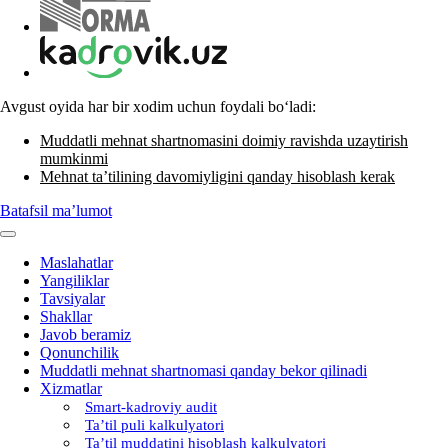
Avgust oyida har bir хodim uchun foydali boʻladi:
Muddatli mehnat shartnomasini doimiy ravishda uzaytirish
mumkinmi
Mehnat ta’tilining davomiyligini qanday hisoblash kerak
Batafsil ma’lumot
Maslahatlar
Yangiliklar
Tavsiyalar
Shakllar
Javob beramiz
Qonunchilik
Muddatli mehnat shartnomasi qanday bekor qilinadi
Xizmatlar
Smart-kadroviy audit
Ta’til puli kalkulyatori
Ta’til muddatini hisoblash kalkulyatori