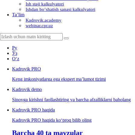
Ish staji kalkulyatori
Ishdan boʻshatish sanasi kalkulyatori
Ta’lim
Kadrovik.academy
webinar.cpr.uz
Ру
Ўз
Oʻz
Kadrovik
PRO
Keng imkoniyatlarga ega ekspert ma’lumot tizimi
Kadrovik
demo
Sinovga kirishni faollashtiring va barcha afzalliklarni baholang
Kadrovik PRO haqida
Kadrovik PRO haqida koʻproq bilib oling
Barcha 40 ta mavzular