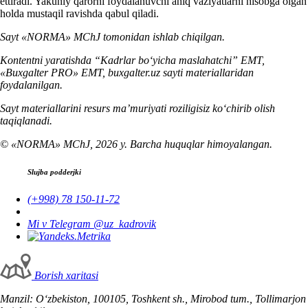
ettiradi. Yakuniy qarorni foydalanuvchi aniq vaziyatlarni hisobga olgan
holda mustaqil ravishda qabul qiladi.
Sayt «NORMA» MChJ tomonidan ishlab chiqilgan.
Kontentni yaratishda “Kadrlar boʻyicha maslahatchi” EMT,
«Buxgalter PRO» EMT, buxgalter.uz sayti materiallaridan
foydalanilgan.
Sayt materiallarini resurs ma’muriyati roziligisiz koʻchirib olish
taqiqlanadi.
© «NORMA» MChJ, 2026 y. Barcha huquqlar himoyalangan.
Slujba podderjki
(+998) 78 150-11-72
Mi v Telegram @uz_kadrovik
Borish хaritasi
Manzil: Oʻzbekiston, 100105, Toshkent sh., Mirobod tum., Tollimarjon