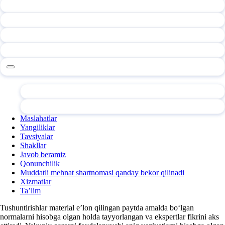
Maslahatlar
Yangiliklar
Tavsiyalar
Shakllar
Javob beramiz
Qonunchilik
Muddatli mehnat shartnomasi qanday bekor qilinadi
Xizmatlar
Ta’lim
Tushuntirishlar material e’lon qilingan paytda amalda boʻlgan
normalarni hisobga olgan holda tayyorlangan va ekspertlar fikrini aks