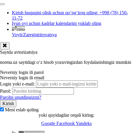
Kirish huquqini olish uchun qoʻngʻiroq qiling: +998 (78) 150-
11-72
Iyun oyi uchun kadrlar kalendarini yuklab oling
Voyti/Zaregistrirovatsya
Saytda avtorizatsiya
norma.uz saytidagi oʻz hisob yozuvingizdan foydalanishingiz mumkin
Neverniy login ili parol
Neverniy login ili email
Login yoki e-mail:
Parol:
Parolni unutdingizmi?
Meni eslab qoling
yoki quyidagilar orqali kiring:
Google
Facebook
Yandeks