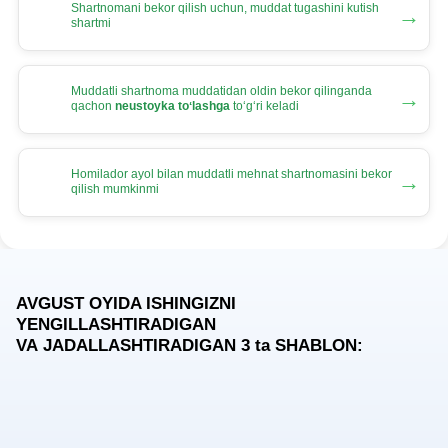
Shartnomani bekor qilish uchun, muddat tugashini kutish
→
shartmi
Muddatli shartnoma muddatidan oldin bekor qilinganda
→
qachon
neustoyka toʻlashga
toʻgʻri keladi
Homilador ayol bilan muddatli mehnat shartnomasini bekor
→
qilish mumkinmi
AVGUST OYIDA ISHINGIZNI
YENGILLASHTIRADIGAN
VA JADALLASHTIRADIGAN 3
ta
SHABLON: