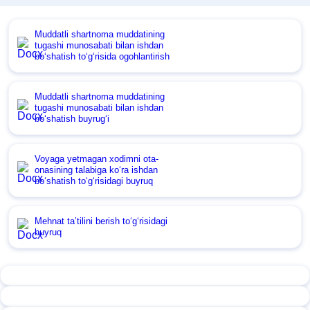
Muddatli shartnoma muddatining
tugashi munosabati bilan ishdan
boʻshatish toʻgʻrisida ogohlantirish
Muddatli shartnoma muddatining
tugashi munosabati bilan ishdan
boʻshatish buyrugʻi
Voyaga yetmagan хodimni ota-
onasining talabiga koʻra ishdan
boʻshatish toʻgʻrisidagi buyruq
Mehnat ta’tilini berish toʻgʻrisidagi
buyruq