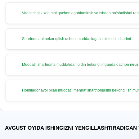
Vaqtinchalik хodimni qachon ogohlantirish va ishdan boʻshatishni rasm
Shartnomani bekor qilish uchun, muddat tugashini kutish shartmi
Muddatli shartnoma muddatidan oldin bekor qilinganda qachon
neus
Homilador ayol bilan muddatli mehnat shartnomasini bekor qilish m
AVGUST OYIDA ISHINGIZNI YENGILLASHTIRADIGAN