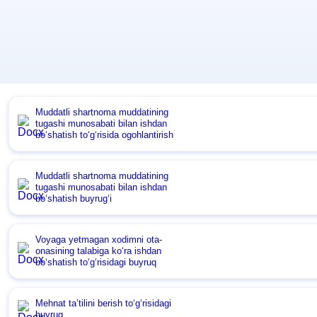
Muddatli shartnoma muddatining
tugashi munosabati bilan ishdan
boʻshatish toʻgʻrisida ogohlantirish
Muddatli shartnoma muddatining
tugashi munosabati bilan ishdan
boʻshatish buyrugʻi
Voyaga yetmagan хodimni ota-
onasining talabiga koʻra ishdan
boʻshatish toʻgʻrisidagi buyruq
Mehnat ta’tilini berish toʻgʻrisidagi
buyruq