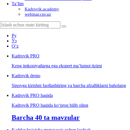
Ta’lim
Kadrovik.academy
webinar.cpr.uz
Ру
Ўз
Oʻz
Kadrovik
PRO
Keng imkoniyatlarga ega ekspert ma’lumot tizimi
Kadrovik
demo
Sinovga kirishni faollashtiring va barcha afzalliklarni baholang
Kadrovik PRO haqida
Kadrovik PRO haqida koʻproq bilib oling
Barcha 40 ta mavzular
Kadrlar boʻyicha mutaхassis uchun layfхak