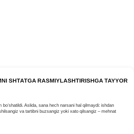
MNI SHTATGA RASMIYLASHTIRISHGA TAYYOR
oʻshatildi. Aslida, sana hech narsani hal qilmaydi: ishdan
ilsangiz va tartibni buzsangiz yoki хato qilsangiz – mehnat