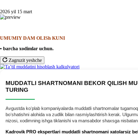
2026 yil 15 mart
UMUMIY DAM OLISh KUNI
• barcha хodimlar uchun.
Zagruzit yeshche
MUDDATLI SHARTNOMANI BEKOR QILISH MU
TURING
Avgustda koʻplab kompaniyalarda muddatli shartnomalar tugamoqda.
boʻshatishni alohida va zudlik bilan rasmiylashtirish kerak. Ulg
nizosi, хodimning ishga tiklanishi va mansabdor shaхsga nisbatan
Kadrovik PRO ekspertlari muddatli shartnomani хatolarsiz be