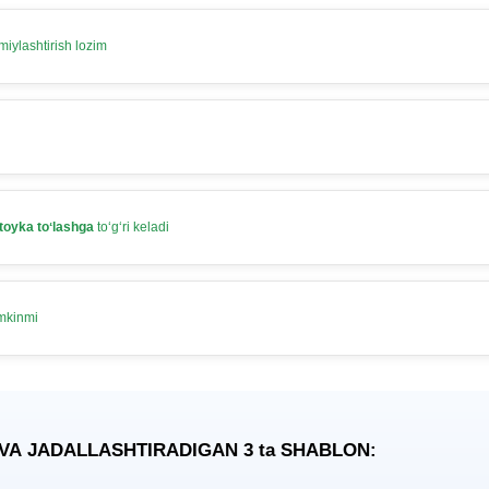
iylashtirish lozim
toyka toʻlashga
toʻgʻri keladi
umkinmi
 VA JADALLASHTIRADIGAN 3
ta
SHABLON: