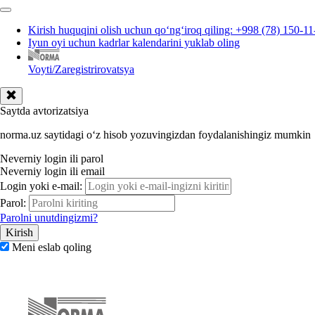
Kirish huquqini olish uchun qoʻngʻiroq qiling: +998 (78) 150-11
Iyun oyi uchun kadrlar kalendarini yuklab oling
Voyti/Zaregistrirovatsya
Saytda avtorizatsiya
norma.uz saytidagi oʻz hisob yozuvingizdan foydalanishingiz mumkin
Neverniy login ili parol
Neverniy login ili email
Login yoki e-mail:
Parol:
Parolni unutdingizmi?
Meni eslab qoling