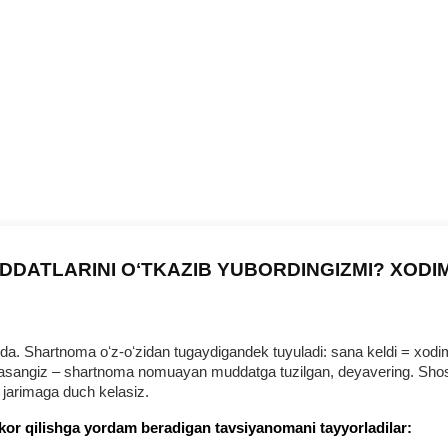
DDATLARINI OʻTKAZIB YUBORDINGIZMI? XODI
 Shartnoma oʻz-oʻzidan tugaydigandek tuyuladi: sana keldi = хodim b
urmasangiz – shartnoma nomuayan muddatga tuzilgan, deyavering. Shosh
 jarimaga duch kelasiz.
kor qilishga yordam beradigan tavsiyanomani tayyorladilar: