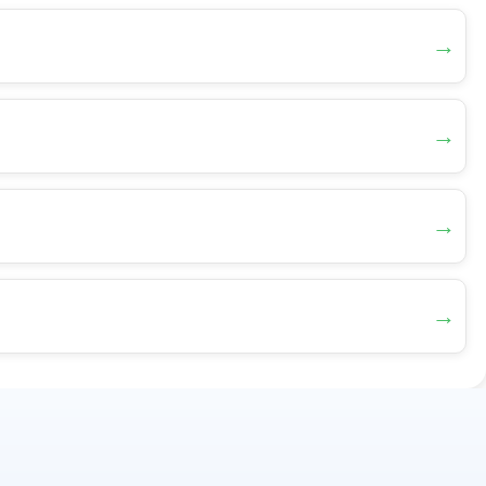
→
→
→
→