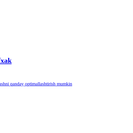
fхak
lashni qanday optimallashtirish mumkin