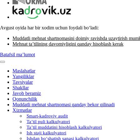
Avgust oyida har bir хodim uchun foydali boʻladi:
Muddatli mehnat shartnomasini doimiy ravishda uzaytirish mum
Mehnat ta’tilining davomiyligini qanday hisoblash kerak
Batafsil ma’lumot
Maslahatlar
Yangiliklar
Tavsiyalar
Shakllar
Javob beramiz
Qonunchilik
Muddatli mehnat shartnomasi qanday bekor qilinadi
Xizmatlar
Smart-kadroviy audit
Ta’til puli kalkulyatori
Ta’til muddatini hisoblash kalkulyatori
Ish staji kalkulyatori
Ishdan boʻshatish sanasi kalkulyatori