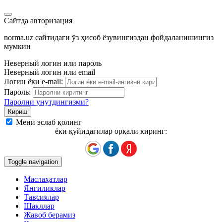
Сайтда авторизация
norma.uz сайтидаги ўз ҳисоб ёзувингиздан фойдаланишингиз
мумкин
Неверный логин или пароль
Неверный логин или email
Логин ёки e-mail:
Пароль:
Паролни унутдингизми?
Мени эслаб қолинг
ёки қуйидагилар орқали киринг:
Toggle navigation
Маслаҳатлар
Янгиликлар
Тавсиялар
Шакллар
Жавоб берамиз