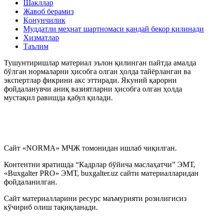
Шакллар
Жавоб берамиз
Қонунчилик
Муддатли меҳнат шартномаси қандай бекор қилинади
Хизматлар
Таълим
Тушунтиришлар материал эълон қилинган пайтда амалда
бўлган нормаларни ҳисобга олган ҳолда тайёрланган ва
экспертлар фикрини акс эттиради. Якуний қарорни
фойдаланувчи аниқ вазиятларни ҳисобга олган ҳолда
мустақил равишда қабул қилади.
Сайт «NORMA» МЧЖ томонидан ишлаб чиқилган.
Контентни яратишда “Кадрлар бўйича маслаҳатчи” ЭМТ,
«Buxgalter PRO» ЭМТ, buxgalter.uz сайти материалларидан
фойдаланилган.
Сайт материалларини ресурс маъмурияти розилигисиз
кўчириб олиш тақиқланади.