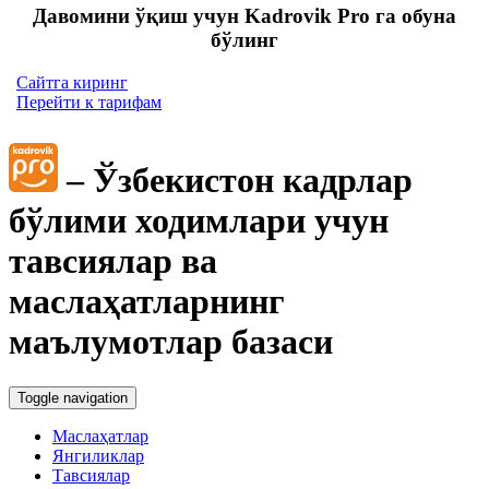
Давомини ўқиш учун Kadrovik Pro га обуна
бўлинг
Сайтга киринг
Перейти к тарифам
– Ўзбекистон кадрлар
бўлими ходимлари учун
тавсиялар ва
маслаҳатларнинг
маълумотлар базаси
Toggle navigation
Маслаҳатлар
Янгиликлар
Тавсиялар