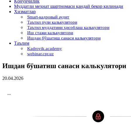
Қонунчилик
Муддатли меҳнат шартномаси қандай бекор қилинади
Хизматлар
Smart-кадровый аудит
Таътил пули калькулятори
Таътил муддатини ҳисоблаш калькулятори
Иш стажи калькулятори
Ишдан бўшатиш санаси калькулятори
Таълим
Kadrovik.academy
webinar.cpr.uz
Ишдан бўшатиш санаси калькулятори
20.04.2026
...