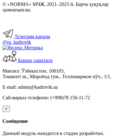
© «NORMA» МЧЖ, 2021–2025 й. Барча ҳуқуқлар
ҳимояланган.
Телеграм канали
@ru_kadrovik
Бориш харитаси
Манзил: Ўзбекистон, 100105,
Тошкент ш., Миробод тум., Толлимаржон кўч., 1/1.
E-mail: admin@kadrovik.uz
Call-марказ телефони: (+998)78 150-11-72
×
Сообщение
Данный модуль находится в стадии разработки.