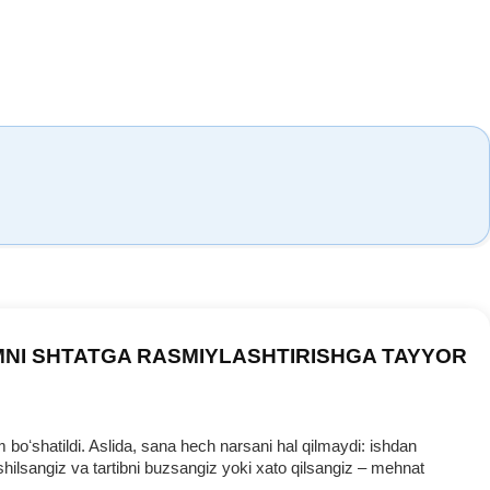
MNI SHTATGA RASMIYLASHTIRISHGA TAYYOR
oʻshatildi. Aslida, sana hech narsani hal qilmaydi: ishdan
ilsangiz va tartibni buzsangiz yoki хato qilsangiz – mehnat