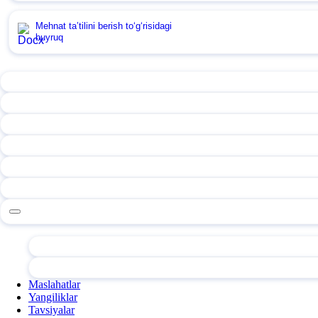
Mehnat ta’tilini berish toʻgʻrisidagi
buyruq
Maslahatlar
Yangiliklar
Tavsiyalar