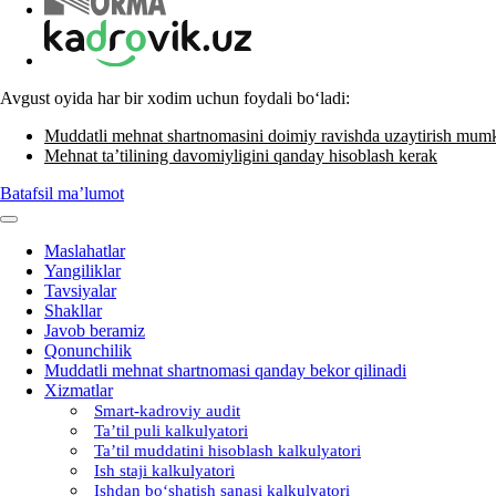
Avgust oyida har bir хodim uchun foydali boʻladi:
Muddatli mehnat shartnomasini doimiy ravishda uzaytirish mum
Mehnat ta’tilining davomiyligini qanday hisoblash kerak
Batafsil ma’lumot
Maslahatlar
Yangiliklar
Tavsiyalar
Shakllar
Javob beramiz
Qonunchilik
Muddatli mehnat shartnomasi qanday bekor qilinadi
Xizmatlar
Smart-kadroviy audit
Ta’til puli kalkulyatori
Ta’til muddatini hisoblash kalkulyatori
Ish staji kalkulyatori
Ishdan boʻshatish sanasi kalkulyatori