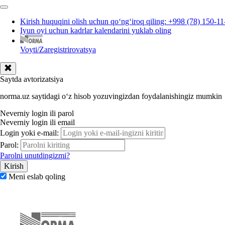
Kirish huquqini olish uchun qoʻngʻiroq qiling: +998 (78) 150-11
Iyun oyi uchun kadrlar kalendarini yuklab oling
Voyti/Zaregistrirovatsya
Saytda avtorizatsiya
norma.uz saytidagi oʻz hisob yozuvingizdan foydalanishingiz mumkin
Neverniy login ili parol
Neverniy login ili email
Login yoki e-mail:
Parol:
Parolni unutdingizmi?
Meni eslab qoling