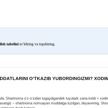
ish tabelini
toʻldiring va topshiring.
DDATLARINI OʻTKAZIB YUBORDINGIZMI? XODI
 Shartnoma oʻz-oʻzidan tugaydigandek tuyuladi: sana keldi = хodim b
urmasangiz – shartnoma nomuayan muddatga tuzilgan, deyavering. Shosh
 jarimaga duch kelasiz.