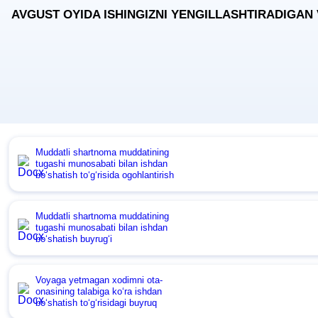
AVGUST OYIDA ISHINGIZNI YENGILLASHTIRADIGAN
Muddatli shartnoma muddatining
tugashi munosabati bilan ishdan
boʻshatish toʻgʻrisida ogohlantirish
Muddatli shartnoma muddatining
tugashi munosabati bilan ishdan
boʻshatish buyrugʻi
Voyaga yetmagan хodimni ota-
onasining talabiga koʻra ishdan
boʻshatish toʻgʻrisidagi buyruq