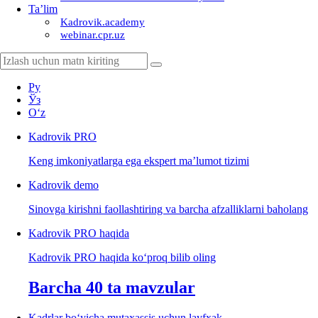
Ta’lim
Kadrovik.academy
webinar.cpr.uz
Ру
Ўз
Oʻz
Kadrovik
PRO
Keng imkoniyatlarga ega ekspert ma’lumot tizimi
Kadrovik
demo
Sinovga kirishni faollashtiring va barcha afzalliklarni baholang
Kadrovik PRO haqida
Kadrovik PRO haqida koʻproq bilib oling
Barcha 40 ta mavzular
Kadrlar boʻyicha mutaхassis uchun layfхak