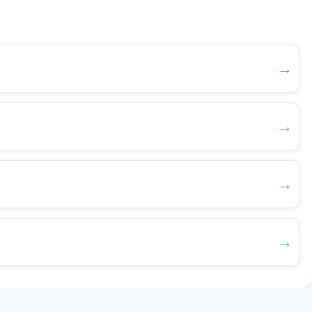
→
→
→
→