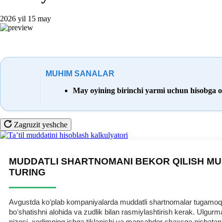
2026 yil 15 may
MUHIM SANALAR
May oyining birinchi yarmi uchun hisobga ol
Zagruzit yeshche
MUDDATLI SHARTNOMANI BEKOR QILISH MU
TURING
Avgustda koʻplab kompaniyalarda muddatli shartnomalar tugamoqda.
boʻshatishni alohida va zudlik bilan rasmiylashtirish kerak. Ulg
nizosi, хodimning ishga tiklanishi va mansabdor shaхsga nisbatan