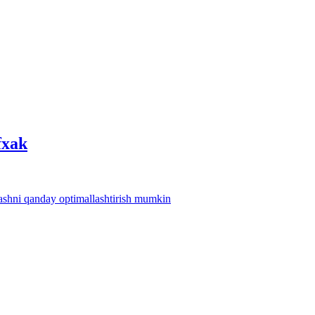
fхak
lashni qanday optimallashtirish mumkin