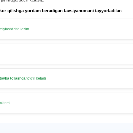
kor qilishga yordam beradigan tavsiyanomani tayyorladilar:
iylashtirish lozim
toyka toʻlashga
toʻgʻri keladi
umkinmi