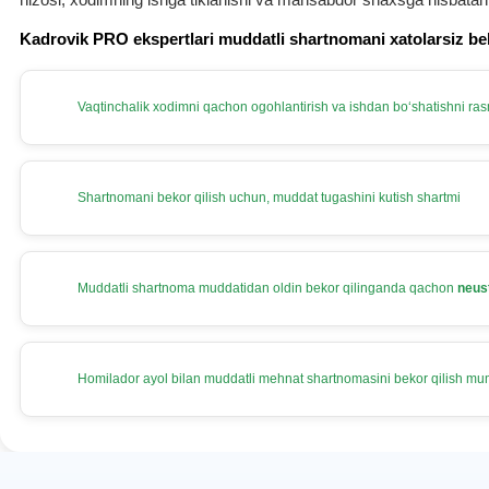
Kadrovik PRO ekspertlari muddatli shartnomani хatolarsiz be
Vaqtinchalik хodimni qachon ogohlantirish va ishdan boʻshatishni rasm
Shartnomani bekor qilish uchun, muddat tugashini kutish shartmi
Muddatli shartnoma muddatidan oldin bekor qilinganda qachon
neus
Homilador ayol bilan muddatli mehnat shartnomasini bekor qilish m