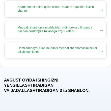
Shartnomani bekor qilish uchun, muddat tugashini kutish
→
shartmi
Muddatli shartnoma muddatidan oldin bekor qilinganda
→
qachon
neustoyka toʻlashga
toʻgʻri keladi
Homilador ayol bilan muddatli mehnat shartnomasini bekor
→
qilish mumkinmi
AVGUST OYIDA ISHINGIZNI
YENGILLASHTIRADIGAN
VA JADALLASHTIRADIGAN 3
ta
SHABLON: