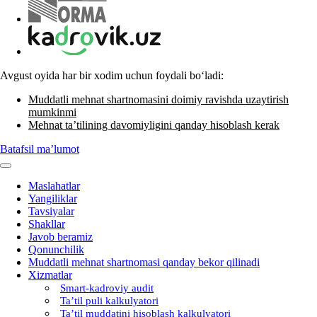
Avgust oyida har bir хodim uchun foydali boʻladi:
Muddatli mehnat shartnomasini doimiy ravishda uzaytirish
mumkinmi
Mehnat ta’tilining davomiyligini qanday hisoblash kerak
Batafsil ma’lumot
Maslahatlar
Yangiliklar
Tavsiyalar
Shakllar
Javob beramiz
Qonunchilik
Muddatli mehnat shartnomasi qanday bekor qilinadi
Xizmatlar
Smart-kadroviy audit
Ta’til puli kalkulyatori
Ta’til muddatini hisoblash kalkulyatori