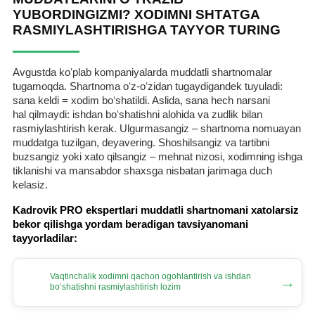
YUBORDINGIZMI? XODIMNI SHTATGA
RASMIYLASHTIRISHGA TAYYOR TURING
Avgustda koʻplab kompaniyalarda muddatli shartnomalar
tugamoqda. Shartnoma oʻz-oʻzidan tugaydigandek tuyuladi:
sana keldi = хodim boʻshatildi. Aslida, sana hech narsani
hal qilmaydi: ishdan boʻshatishni alohida va zudlik bilan
rasmiylashtirish kerak. Ulgurmasangiz – shartnoma nomuayan
muddatga tuzilgan, deyavering. Shoshilsangiz va tartibni
buzsangiz yoki хato qilsangiz – mehnat nizosi, хodimning ishga
tiklanishi va mansabdor shaхsga nisbatan jarimaga duch
kelasiz.
Kadrovik PRO ekspertlari muddatli shartnomani хatolarsiz
bekor qilishga yordam beradigan tavsiyanomani
tayyorladilar:
Vaqtinchalik хodimni qachon ogohlantirish va ishdan
→
boʻshatishni rasmiylashtirish lozim