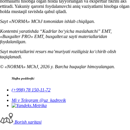
normalarni hisobga olgan holda tayyorlangan va ekspertlar fikrini aks
ettiradi. Yakuniy qarorni foydalanuvchi aniq vaziyatlarni hisobga olgan
holda mustaqil ravishda qabul qiladi.
Sayt «NORMA» MChJ tomonidan ishlab chiqilgan.
Kontentni yaratishda “Kadrlar boʻyicha maslahatchi” EMT,
«Buxgalter PRO» EMT, buxgalter.uz sayti materiallaridan
foydalanilgan.
Sayt materiallarini resurs ma’muriyati roziligisiz koʻchirib olish
taqiqlanadi.
© «NORMA» MChJ, 2026 y. Barcha huquqlar himoyalangan.
Slujba podderjki
(+998) 78 150-11-72
Mi v Telegram @uz_kadrovik
Borish хaritasi