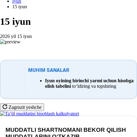
Iyun
15 iyun
15 iyun
2026 yil 15 iyun
MUHIM SANALAR
Iyun oyining birinchi yarmi uchun hisobga
olish tabelini
toʻldiring va topshiring
Zagruzit yeshche
MUDDATLI SHARTNOMANI BEKOR QILISH
MUDDATLARINI OʻTKAZIB