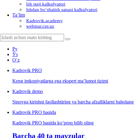
Ish staji kalkulyatori
Ishdan boʻshatish sanasi kalkulyatori
Ta’lim
Kadrovik.academy
webinar.cpr.uz
Ру
Ўз
Oʻz
Kadrovik
PRO
Keng imkoniyatlarga ega ekspert ma’lumot tizimi
Kadrovik
demo
Sinovga kirishni faollashtiring va barcha afzalliklarni baholang
Kadrovik PRO haqida
Kadrovik PRO haqida koʻproq bilib oling
Barcha 40 ta mavzular