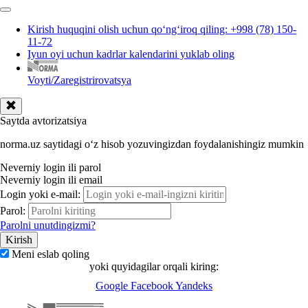
Kirish huquqini olish uchun qoʻngʻiroq qiling: +998 (78) 150-
11-72
Iyun oyi uchun kadrlar kalendarini yuklab oling
Voyti/Zaregistrirovatsya
Saytda avtorizatsiya
norma.uz saytidagi oʻz hisob yozuvingizdan foydalanishingiz mumkin
Neverniy login ili parol
Neverniy login ili email
Login yoki e-mail:
Parol:
Parolni unutdingizmi?
Meni eslab qoling
yoki quyidagilar orqali kiring:
Google
Facebook
Yandeks