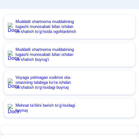
Muddatli shartnoma muddatining
tugashi munosabati bilan ishdan
boʻshatish toʻgʻrisida ogohlantirish
Muddatli shartnoma muddatining
tugashi munosabati bilan ishdan
boʻshatish buyrugʻi
Voyaga yetmagan хodimni ota-
onasining talabiga koʻra ishdan
boʻshatish toʻgʻrisidagi buyruq
Mehnat ta’tilini berish toʻgʻrisidagi
buyruq