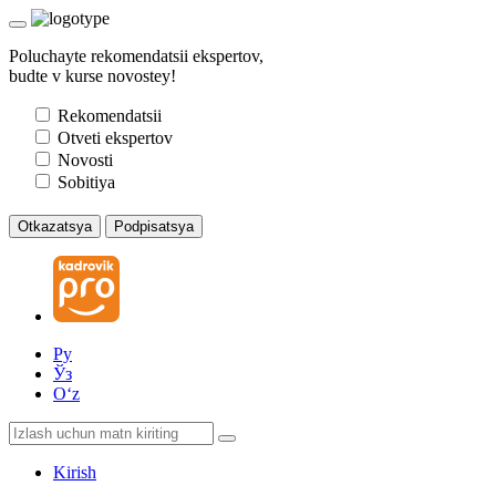
Poluchayte rekomendatsii ekspertov,
budte v kurse novostey!
Rekomendatsii
Otveti ekspertov
Novosti
Sobitiya
Otkazatsya
Podpisatsya
Ру
Ўз
Oʻz
Kirish