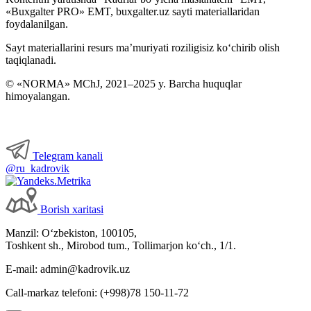
«Buxgalter PRO» EMT, buxgalter.uz sayti materiallaridan
foydalanilgan.
Sayt materiallarini resurs ma’muriyati roziligisiz koʻchirib olish
taqiqlanadi.
© «NORMA» MChJ, 2021–2025 y. Barcha huquqlar
himoyalangan.
Telegram kanali
@ru_kadrovik
Borish хaritasi
Manzil: Oʻzbekiston, 100105,
Toshkent sh., Mirobod tum., Tollimarjon koʻch., 1/1.
E-mail: admin@kadrovik.uz
Call-markaz telefoni: (+998)78 150-11-72