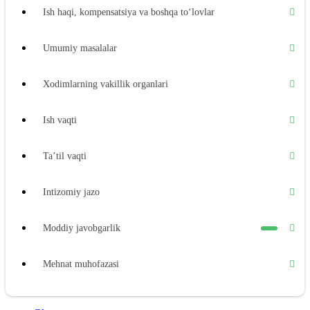
Ish haqi, kompensatsiya va boshqa toʻlovlar
Umumiy masalalar
Xodimlarning vakillik organlari
Ish vaqti
Ta’til vaqti
Intizomiy jazo
Moddiy javobgarlik
Mehnat muhofazasi
Ijtimoiy ta’minot