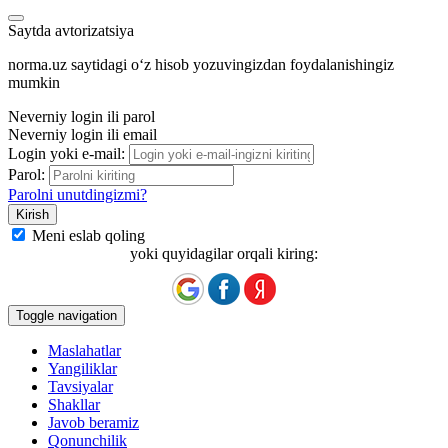
Saytda avtorizatsiya
norma.uz saytidagi oʻz hisob yozuvingizdan foydalanishingiz
mumkin
Neverniy login ili parol
Neverniy login ili email
Login yoki e-mail:
Parol:
Parolni unutdingizmi?
Meni eslab qoling
yoki quyidagilar orqali kiring:
Toggle navigation
Maslahatlar
Yangiliklar
Tavsiyalar
Shakllar
Javob beramiz
Qonunchilik