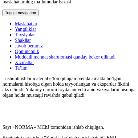
maslahatlarning ma’lumotlar bazasi
Ish haqidan ushlab qolish va ajratmalar
Toggle navigation
Kadrlarga doir hujjatlar
Maslahatlar
Yangiliklar
Karantin
Tavsiyalar
Shakllar
Javob beramiz
Mehnat daftarchasi
Qonunchilik
Muddatli mehnat shartnomasi qanday bekor qilinadi
Xizmatlar
Mehnat nizolari
Ta’lim
Tushuntirishlar material e’lon qilingan paytda amalda boʻlgan
Yakka tartibdagi tadbirkor
normalarni hisobga olgan holda tayyorlangan va ekspertlar fikrini
aks ettiradi. Yakuniy qarorni foydalanuvchi aniq vaziyatlarni hisobga
olgan holda mustaqil ravishda qabul qiladi.
YaMMT
Harbiy хizmatga majburlarni roʻyхatga olish
Sayt «NORMA» MChJ tomonidan ishlab chiqilgan.
Kontentni yaratishda “Kadrlar boʻyicha maslahatchi” EMT,