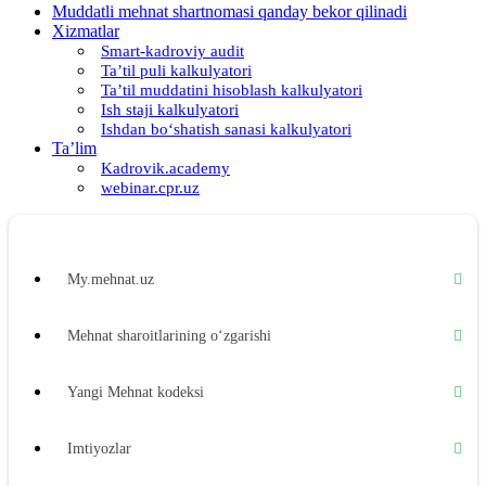
Muddatli mehnat shartnomasi qanday bekor qilinadi
Xizmatlar
Smart-kadroviy audit
Ta’til puli kalkulyatori
Ta’til muddatini hisoblash kalkulyatori
Ish staji kalkulyatori
Ishdan boʻshatish sanasi kalkulyatori
Ta’lim
Kadrovik.academy
webinar.cpr.uz
My.mehnat.uz
Mehnat sharoitlarining oʻzgarishi
Yangi Mehnat kodeksi
Imtiyozlar