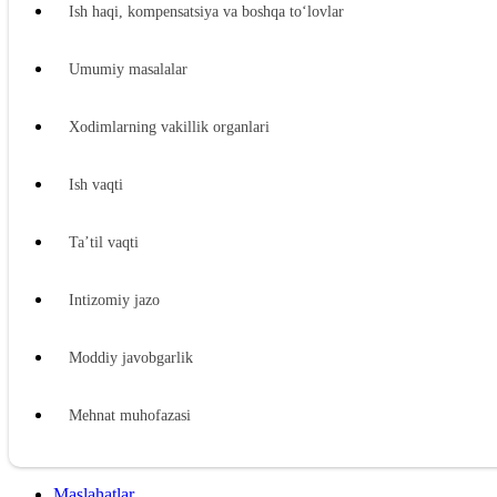
Ish haqi, kompensatsiya va boshqa toʻlovlar
Umumiy masalalar
Xodimlarning vakillik organlari
Ish vaqti
Ta’til vaqti
Intizomiy jazo
Moddiy javobgarlik
Mehnat muhofazasi
Ijtimoiy ta’minot
Maslahatlar