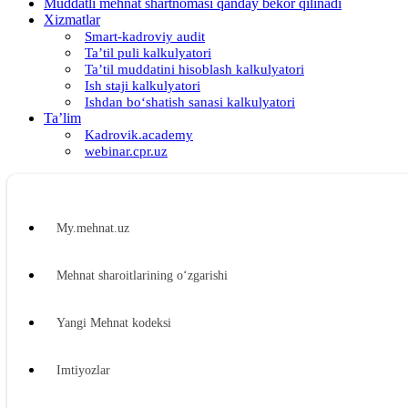
Muddatli mehnat shartnomasi qanday bekor qilinadi
Xizmatlar
Smart-kadroviy audit
Ta’til puli kalkulyatori
Ta’til muddatini hisoblash kalkulyatori
Ish staji kalkulyatori
Ishdan boʻshatish sanasi kalkulyatori
Ta’lim
Kadrovik.academy
webinar.cpr.uz
My.mehnat.uz
Mehnat sharoitlarining oʻzgarishi
Yangi Mehnat kodeksi
Imtiyozlar