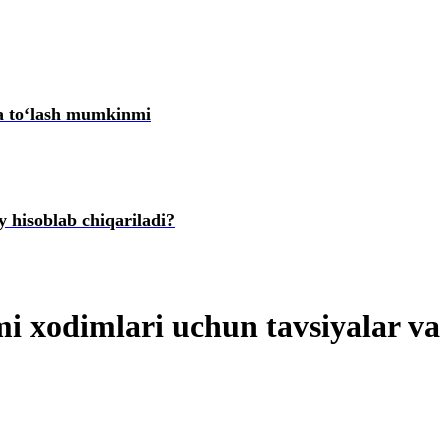
ta toʻlash mumkinmi
 hisoblab chiqariladi?
mi хodimlari uchun tavsiyalar v