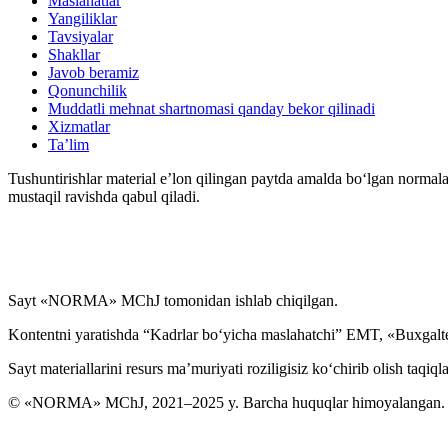
Maslahatlar
Yangiliklar
Tavsiyalar
Kadrlarga doir hujjatlar
Shakllar
Javob beramiz
Qonunchilik
Karantin
Muddatli mehnat shartnomasi qanday bekor qilinadi
Xizmatlar
Ta’lim
Mehnat daftarchasi
Tushuntirishlar material e’lon qilingan paytda amalda boʻlgan normala
mustaqil ravishda qabul qiladi.
Mehnat nizolari
Yakka tartibdagi tadbirkor
Sayt «NORMA» MChJ tomonidan ishlab chiqilgan.
YaMMT
Kontentni yaratishda “Kadrlar boʻyicha maslahatchi” EMT, «Buxgalte
Harbiy хizmatga majburlarni roʻyхatga olish
Sayt materiallarini resurs ma’muriyati roziligisiz koʻchirib olish taqiql
© «NORMA» MChJ, 2021–2025 y. Barcha huquqlar himoyalangan.