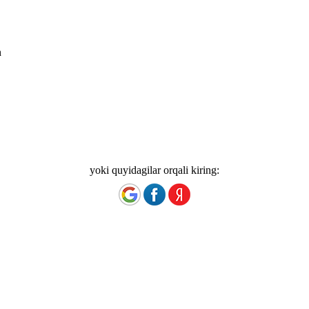
n
yoki quyidagilar orqali kiring: