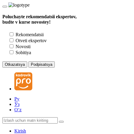
Poluchayte rekomendatsii ekspertov,
budte v kurse novostey!
Rekomendatsii
Otveti ekspertov
Novosti
Sobitiya
Otkazatsya
Podpisatsya
Ру
Ўз
Oʻz
Kirish