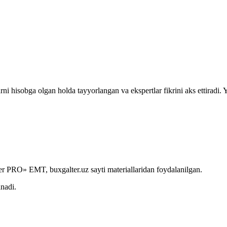
rni hisobga olgan holda tayyorlangan va ekspertlar fikrini aks ettiradi.
r PRO» EMT, buxgalter.uz sayti materiallaridan foydalanilgan.
anadi.