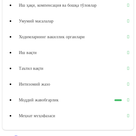
Иш ҳақи, компенсация ва бошқа тўловлар
Умумий масалалар
Ходимларнинг вакиллик органлари
Иш вақти
Таътил вақти
Интизомий жазо
Моддий жавобгарлик
Меҳнат муҳофазаси
Ижтимоий таъминот