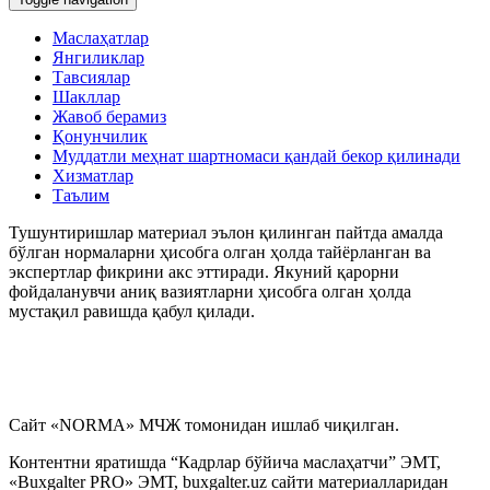
Иш ҳақидан ушлаб қолиш ва ажратмалар
Маслаҳатлар
Янгиликлар
Тавсиялар
Кадрларга доир ҳужжатлар
Шакллар
Жавоб берамиз
Қонунчилик
Карантин
Муддатли меҳнат шартномаси қандай бекор қилинади
Хизматлар
Таълим
Меҳнат дафтарчаси
Тушунтиришлар материал эълон қилинган пайтда амалда
бўлган нормаларни ҳисобга олган ҳолда тайёрланган ва
Меҳнат низолари
экспертлар фикрини акс эттиради. Якуний қарорни
фойдаланувчи аниқ вазиятларни ҳисобга олган ҳолда
Якка тартибдаги тадбиркор
мустақил равишда қабул қилади.
ЯММТ
Ҳарбий хизматга мажбурларни рўйхатга олиш
Сайт «NORMA» МЧЖ томонидан ишлаб чиқилган.
Контентни яратишда “Кадрлар бўйича маслаҳатчи” ЭМТ,
«Buxgalter PRO» ЭМТ, buxgalter.uz сайти материалларидан