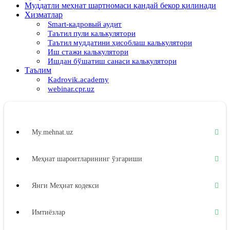
Муддатли меҳнат шартномаси қандай бекор қилинади
Хизматлар
Smart-кадровый аудит
Таътил пули калькулятори
Таътил муддатини ҳисоблаш калькулятори
Иш стажи калькулятори
Ишдан бўшатиш санаси калькулятори
Таълим
Kadrovik.academy
webinar.cpr.uz
My.mehnat.uz
Меҳнат шароитларининг ўзгариши
Янги Меҳнат кодекси
Имтиёзлар