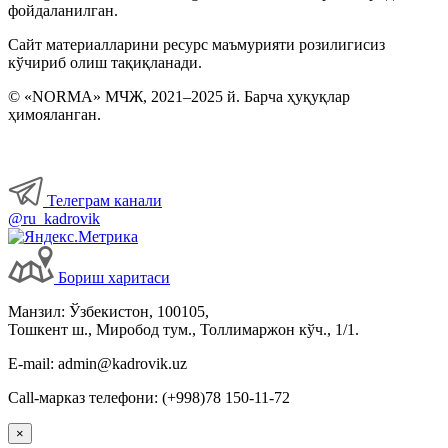
фойдаланилган.
Сайт материалларини ресурс маъмурияти розилигисиз
кўчириб олиш тақиқланади.
© «NORMA» МЧЖ, 2021–2025 й. Барча ҳуқуқлар
ҳимояланган.
Телеграм канали
@ru_kadrovik
Бориш харитаси
Манзил: Ўзбекистон, 100105,
Тошкент ш., Миробод тум., Толлимаржон кўч., 1/1.
E-mail: admin@kadrovik.uz
Call-марказ телефони: (+998)78 150-11-72
×