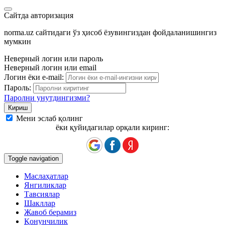
Сайтда авторизация
norma.uz сайтидаги ўз ҳисоб ёзувингиздан фойдаланишингиз
мумкин
Неверный логин или пароль
Неверный логин или email
Логин ёки e-mail:
Пароль:
Паролни унутдингизми?
Мени эслаб қолинг
ёки қуйидагилар орқали киринг:
Toggle navigation
Маслаҳатлар
Янгиликлар
Тавсиялар
Шакллар
Жавоб берамиз
Қонунчилик