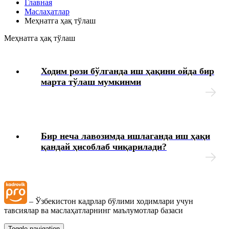
Главная
Маслаҳатлар
Меҳнатга ҳақ тўлаш
Меҳнатга ҳақ тўлаш
Меҳнатга ҳақ тўлаш
Бошқа ишга ўтиш
Ходим рози бўлганда иш ҳақини ойда бир
Ишга қабул қилиш
марта тўлаш мумкинми
Меҳнат шартномасини бекор қилиш
Ходимларнинг ижтимоий таъминоти
Бир неча лавозимда ишлаганда иш ҳақи
қандай ҳисоблаб чиқарилади?
HR-менеджмент
Жамоа шартномаси
– Ўзбекистон кадрлар бўлими ходимлари учун
Иш берувчининг фуқаролик жавобгарлигини суғурта
тавсиялар ва маслаҳатларнинг маълумотлар базаси
қилиш
Toggle navigation